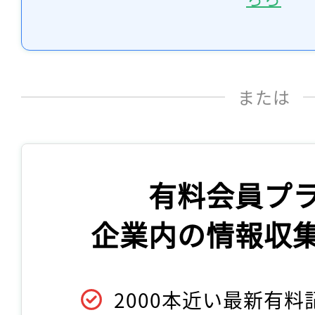
または
有料会員プ
企業内の情報収
2000本近い最新有料