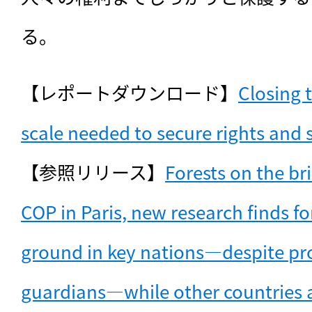
る。
【レポートダウンロード】
Closing 
scale needed to secure rights and 
【参照リリース】
Forests on the bri
COP in Paris, new research finds fo
ground in key nations—despite proof
guardians—while other countries ar