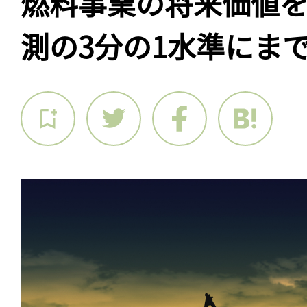
燃料事業の将来価値
測の3分の1水準にま