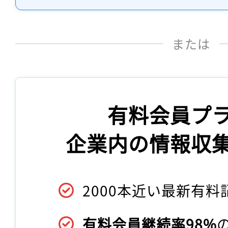
または
有料会員プ
企業内の情報収
2000本近い最新有料
有料会員継続率98%