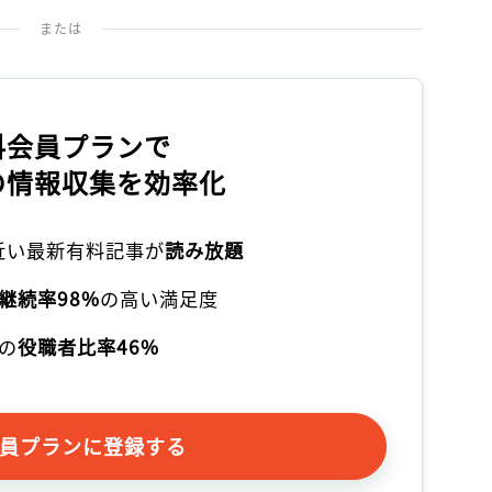
または
料会員プランで
の情報収集を効率化
本近い最新有料記事が
読み放題
継続率98%
の高い満足度
の
役職者比率46%
員プランに登録する