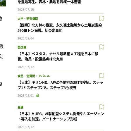
を湿地再生。森林・農地を流域一体管理
2026/07/15
酸
大学・研究機関
【国際】北方林の樹冠、永久凍土融解から土壌炭素約
590億トン保護。初の定量化
2026/08/04
酸
製造業
【日本】ベスタス、ナセル最終組立工程を日本に移
炭
管。治具・設備拠点は北九州
2026/07/12
食品・消費財・アパレル
【日本】キリンHD、APAC企業初のSBTN検証。ステッ
段
プ1とステップ2で。ステップ3も視野
2026/08/01
金融
【日本】MUFG、AI駆動型システム開発やAIエージェン
ト導入を加速。パートナーシップ形成
2026/07/12