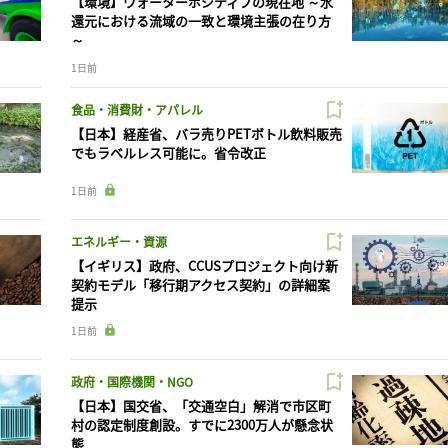
【環境】ウォーターポジティブの現在地 ～水
還元における流域の一致と環境主張の在り方
～
1日前
食品・消費財・アパレル
【日本】経産省、バラ売りPETボトル飲料販売
でもラベルレス可能に。省令改正
1日前
エネルギー・資源
【イギリス】政府、CCUSプロジェクト向け新
契約モデル「移行期アクセス契約」の詳細案
提示
1日前
政府・国際機関・NGO
【日本】国交省、「交通空白」解消で市区町
村の認定制度創設。すでに2300万人が懸念状
態