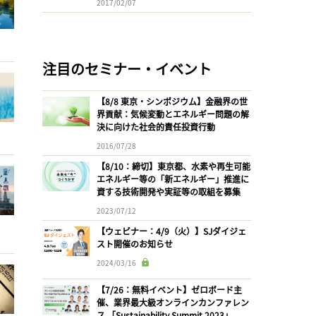
2017/02/07
注目のセミナー・イベント
【8/8 東京・シンポジウム】金融界の世
界貢献：気候変動とエネルギー問題の解
決に向けた社会的責任投資行動
2016/07/28
【8/10：締切】東京都、水素や再生可能
エネルギー等の「新エネルギー」推進に
資する技術開発や実証等の取組を募集
2023/07/12
【ウェビナー：4/9（火）】SJダイジェ
スト開催のお知らせ
2024/03/16
【7/26：無料イベント】ゼロボード主
催、業界最大級オンラインカンファレン
ス 「Sustainability Summit 2023」