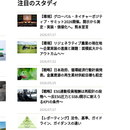
注目のスタディ
【環境】グローバル・ネイチャーポジテ
ィブ・サミット2026開催。開示から測
定・実装・価値化へ。熊本宣言
2026/07/17
【環境】リジェネラティブ農業の現在地
〜企業実装の進展と課題：面積拡大から
アウトカムへ〜
2026/07/22
【戦略】日本政府、循環経済行動計画発
表。金属資源の再生素材供給目標も設定
2026/05/25
【戦略】ESG連動役員報酬は再設計の段
階へ 〜反ESG圧力とSSBJ開示に耐えう
るKPIの条件〜
2026/07/27
【レポーティング】法令、基準、ガイド
ライン、ガイダンスの違い