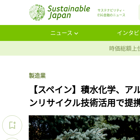
サステナビリティ・
ESG金融のニュース
ニュース
インタビ
時価総額上位
製造業
【スペイン】積水化学、ア
ンリサイクル技術活用で提