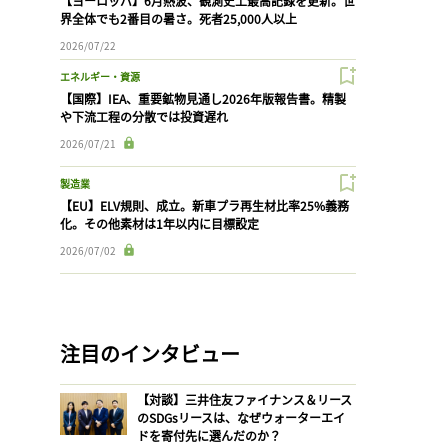
【ヨーロッパ】6月熱波、観測史上最高記録を更新。世
界全体でも2番目の暑さ。死者25,000人以上
2026/07/22
エネルギー・資源
【国際】IEA、重要鉱物見通し2026年版報告書。精製
や下流工程の分散では投資遅れ
2026/07/21
製造業
【EU】ELV規則、成立。新車プラ再生材比率25%義務
化。その他素材は1年以内に目標設定
2026/07/02
注目のインタビュー
【対談】三井住友ファイナンス＆リース
のSDGsリースは、なぜウォーターエイ
ドを寄付先に選んだのか？