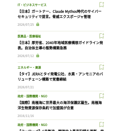
IT・ビジネスサービス
【日本】ガートナー、Claude Mythos時代のサイバー
セキュリティで提言。脅威エクスポージャ管理
2026/07/25
医薬品・医療福祉
【日本】厚労省、2040年地域医療構想ガイドライン発
表。自治体主導の態勢構築急務
2026/07/12
エネルギー・資源
【タイ】JERAとタイ発電公社、水素・アンモニアのバ
リューチェーン構築で覚書締結
2026/07/21
政府・国際機関・NGO
【国際】南極海に世界最大の海洋保護区誕生。南極海
洋生物資源保存条約で加盟国が合意
2016/11/16
政府・国際機関・NGO