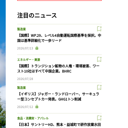
注目のニュース
製造業
【国際】WP.29、レベル4自動運転国際基準を採択。中
国は基準詳細化で一歩リード
2026/07/13
エネルギー・資源
【国際】トランジション鉱物の人権・環境被害、ワー
スト10社はすべて中国企業。BHRC
2026/07/28
製造業
【イギリス】ジャガー・ランドローバー、サーキュラ
ー型コンセプトカー発表。GHG1トン削減
2026/07/12
食品・消費財・アパレル
【日本】サントリーHD、熊本・益城町で耕作放棄水田