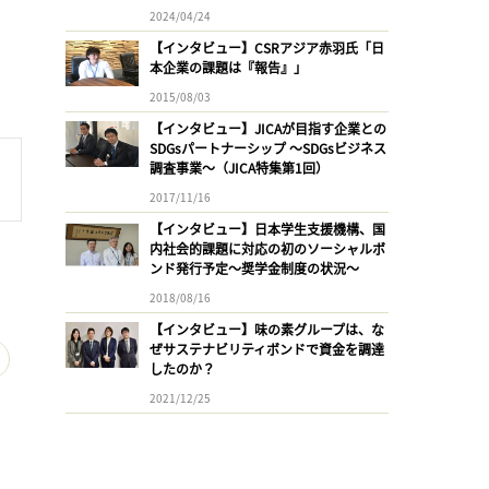
2024/04/24
【インタビュー】CSRアジア赤羽氏「日
本企業の課題は『報告』」
2015/08/03
【インタビュー】JICAが目指す企業との
SDGsパートナーシップ 〜SDGsビジネス
調査事業〜（JICA特集第1回）
2017/11/16
【インタビュー】日本学生支援機構、国
内社会的課題に対応の初のソーシャルボ
ンド発行予定〜奨学金制度の状況〜
2018/08/16
【インタビュー】味の素グループは、な
ぜサステナビリティボンドで資金を調達
したのか？
2021/12/25