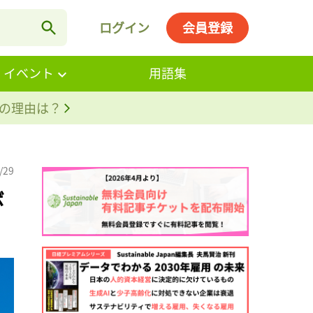
ログイン
会員登録
・イベント
用語集
。その理由は？
/29
ボ