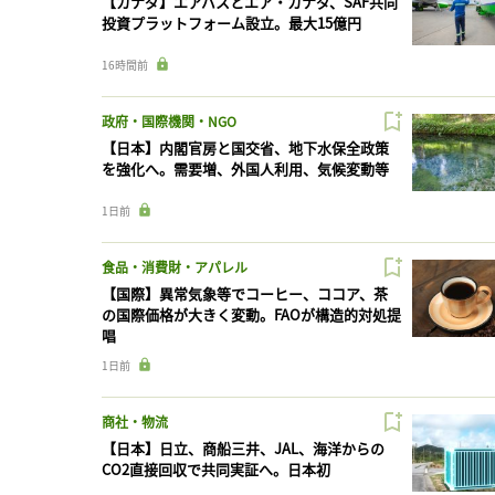
【カナダ】エアバスとエア・カナダ、SAF共同
投資プラットフォーム設立。最大15億円
16時間前
政府・国際機関・NGO
【日本】内閣官房と国交省、地下水保全政策
を強化へ。需要増、外国人利用、気候変動等
1日前
食品・消費財・アパレル
【国際】異常気象等でコーヒー、ココア、茶
の国際価格が大きく変動。FAOが構造的対処提
唱
1日前
商社・物流
【日本】日立、商船三井、JAL、海洋からの
CO2直接回収で共同実証へ。日本初