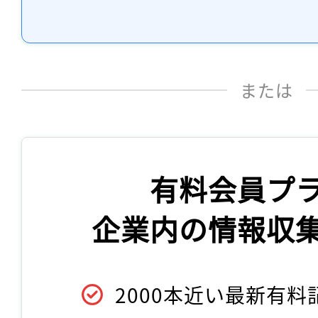
または
有料会員プ
企業内の情報収
2000本近い最新有料