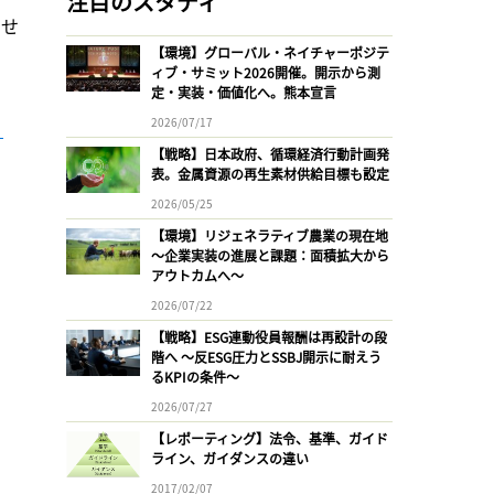
注目のスタディ
させ
【環境】グローバル・ネイチャーポジテ
ィブ・サミット2026開催。開示から測
定・実装・価値化へ。熊本宣言
2026/07/17
【戦略】日本政府、循環経済行動計画発
表。金属資源の再生素材供給目標も設定
2026/05/25
【環境】リジェネラティブ農業の現在地
〜企業実装の進展と課題：面積拡大から
アウトカムへ〜
2026/07/22
【戦略】ESG連動役員報酬は再設計の段
階へ 〜反ESG圧力とSSBJ開示に耐えう
るKPIの条件〜
2026/07/27
【レポーティング】法令、基準、ガイド
ライン、ガイダンスの違い
2017/02/07