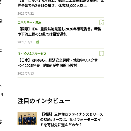
さ
【ヨーロッパ】6月熱波、観測史上最高記録を更新。世
界全体でも2番目の暑さ。死者25,000人以上
2026/07/22
な
エネルギー・資源
【国際】IEA、重要鉱物見通し2026年版報告書。精製
や下流工程の分散では投資遅れ
2026/07/21
た
IT・ビジネスサービス
【日本】KPMGら、経済安全保障・地政学リスクサー
ベイ2026発表。約6割が中国縮小検討
2026/07/13
方、
4
注目のインタビュー
【対談】三井住友ファイナンス＆リース
のSDGsリースは、なぜウォーターエイ
変
ドを寄付先に選んだのか？