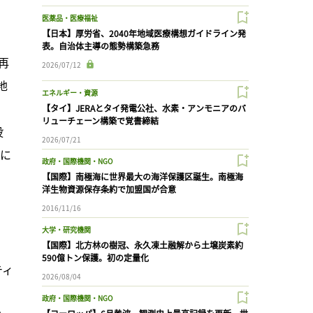
医薬品・医療福祉
【日本】厚労省、2040年地域医療構想ガイドライン発
表。自治体主導の態勢構築急務
再
2026/07/12
地
エネルギー・資源
【タイ】JERAとタイ発電公社、水素・アンモニアのバ
リューチェーン構築で覚書締結
投
2026/07/21
止に
政府・国際機関・NGO
【国際】南極海に世界最大の海洋保護区誕生。南極海
洋生物資源保存条約で加盟国が合意
2016/11/16
大学・研究機関
【国際】北方林の樹冠、永久凍土融解から土壌炭素約
590億トン保護。初の定量化
ティ
2026/08/04
政府・国際機関・NGO