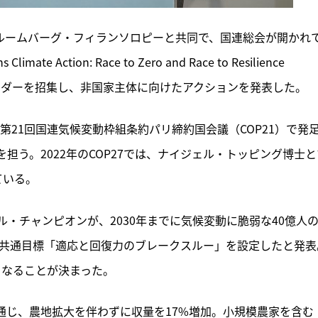
、ルームバーグ・フィランソロピーと共同で、国連総会が開かれ
Action: Race to Zero and Race to Resilience 
リーダーを招集し、非国家主体に向けたアクションを発表した。
年の第21回国連気候変動枠組条約パリ締約国会議（COP21）で発
担う。2022年のCOP27では、ナイジェル・トッピング博士と
ている。
・チャンピオンが、2030年までに気候変動に脆弱な40億人
の共通目標「適応と回復力のブレークスルー」を設定したと発表
ンの柱となることが決まった。
通じ、農地拡大を伴わずに収量を17%増加。小規模農家を含む