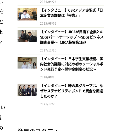
し
2024/04/24
等を
【インタビュー】CSRアジア赤羽氏「日
本企業の課題は『報告』」
と
2015/08/03
上
【インタビュー】JICAが目指す企業との
SDGsパートナーシップ 〜SDGsビジネス
ィ
調査事業〜（JICA特集第1回）
2017/11/16
【インタビュー】日本学生支援機構、国
内社会的課題に対応の初のソーシャルボ
ンド発行予定〜奨学金制度の状況〜
2018/08/16
【インタビュー】味の素グループは、な
ぜサステナビリティボンドで資金を調達
したのか？
2021/12/25
てい
盟
の