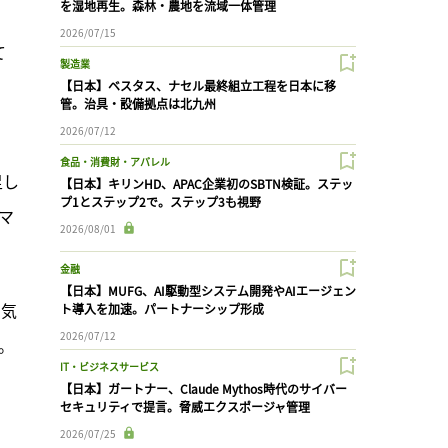
を湿地再生。森林・農地を流域一体管理
2026/07/15
て
製造業
【日本】ベスタス、ナセル最終組立工程を日本に移
管。治具・設備拠点は北九州
2026/07/12
食品・消費財・アパレル
足し
【日本】キリンHD、APAC企業初のSBTN検証。ステッ
プ1とステップ2で。ステップ3も視野
マ
2026/08/01
金融
【日本】MUFG、AI駆動型システム開発やAIエージェン
の気
ト導入を加速。パートナーシップ形成
2026/07/12
。
IT・ビジネスサービス
【日本】ガートナー、Claude Mythos時代のサイバー
セキュリティで提言。脅威エクスポージャ管理
2026/07/25