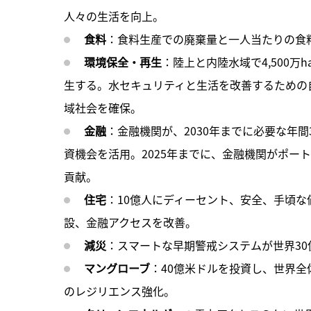
人々の生活を向上。
食料
：食料生産での廃棄量と一人当たりの食料
環境保全・再生
：陸上と内陸水域で4,500万h
生する。水セキュリティと生活を改善するための
域社会を確保。
金融
：金融機関が、2030年までに必要な年間
資機会を活用。2025年までに、金融機関がポー
貢献。
住宅
：10億人にディーセント、安全、手頃
設、金融アクセスを改善。
減災
：スマートな早期警戒システムが世界30
マングローブ
：40億米ドルを投資し、世界全
のレジリエンス強化。