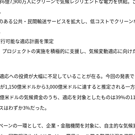
6億7,900万人にクリーンで気候レジリエントな電力を供給。
。
スのある公共・民間輸送サービスを拡大し、低コストでクリーン
。
実行可能な適応計画を策定
、プロジェクトの実施を積極的に支援し、気候変動適応に向け
動適応への投資が大幅に不足していることが在る。今回の発表で
1,150億米ドルから3,000億米ドルに達すると推定される一
95億米ドルの気候資金のうち、適応を対象としたものは39%の11
スはわずか3%だった。
」キャンペーンの一環として、企業・金融機関を対象に、自主的な気候