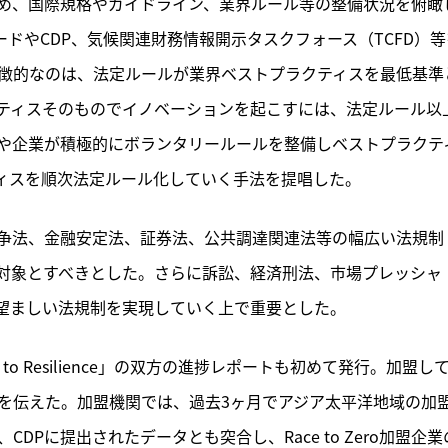
め、国際規格やガイドライン、業界ルール等の整備状況を俯瞰
記事をお気に入りに保存するには
タンダードやCDP、気候関連財務情報開示タスクフォース（TCFD）
ログインが必要です
特徴的なのは、法定ルールが業界ベストプラクティスを最低基準
ログイン
会員登録
ティスそのものでイノベーションを起こすには、法定ルール以
や企業が積極的にボランタリールールを整備しベストプラクテ
ィスを順次法定ルール化していく手法を提唱した。
争法、金融安定法、証券法、公共調達関連法等の幅広い法規制
対象とすべきとした。さらに訴訟、経済刑法、市場プレッシャ
望ましい法規制を実現していく上で重要とした。
e to Resilience」の双方の進捗レポートも初めて発行。加盟し
状況を伝えた。加盟機関では、過去3ヶ月でアジア太平洋地域の加
DPに提出されたデータとも突合し、Race to Zero加盟企業