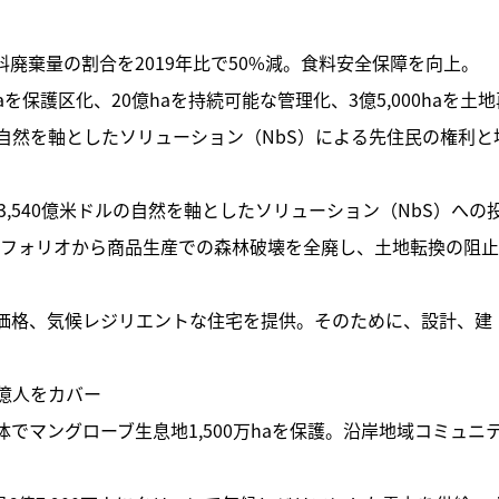
廃棄量の割合を2019年比で50%減。食料安全保障を向上。
aを保護区化、20億haを持続可能な管理化、3億5,000haを土地
自然を軸としたソリューション（NbS）による先住民の権利と
3,540億米ドルの自然を軸としたソリューション（NbS）への
トフォリオから商品生産での森林破壊を全廃し、土地転換の阻
な価格、気候レジリエントな住宅を提供。そのために、設計、建
億人をカバー
体でマングローブ生息地1,500万haを保護。沿岸地域コミュニ