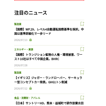
注目のニュース
製造業
【国際】WP.29、レベル4自動運転国際基準を採択。中
国は基準詳細化で一歩リード
2026/07/13
エネルギー・資源
【国際】トランジション鉱物の人権・環境被害、ワー
スト10社はすべて中国企業。BHRC
2026/07/28
製造業
【イギリス】ジャガー・ランドローバー、サーキュラ
ー型コンセプトカー発表。GHG1トン削減
2026/07/12
食品・消費財・アパレル
【日本】サントリーHD、熊本・益城町で耕作放棄水田