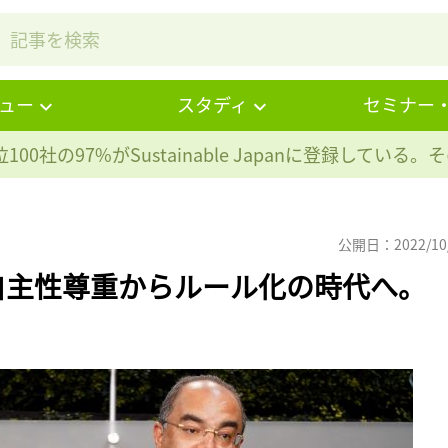
ュー
スタディ
セミナー
100社の97%が
Sustainable Japanに登録している
公開日：2022/10
自主性尊重からルール化の時代へ。