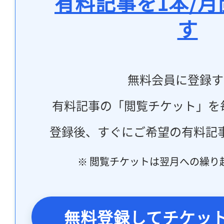
有料記事を1本/
す
無料会員に登録す
有料記事の「閲覧チケット」を
登録後、すぐにご希望の有料記
記事をお気に入りに
※ 閲覧チケットは翌月への繰り
ログインが必
無料登録してチケッ