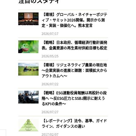
注目のスタディ
【環境】グローバル・ネイチャーポジテ
ィブ・サミット2026開催。開示から測
定・実装・価値化へ。熊本宣言
2026/07/17
【戦略】日本政府、循環経済行動計画発
表。金属資源の再生素材供給目標も設定
2026/05/25
【環境】リジェネラティブ農業の現在地
〜企業実装の進展と課題：面積拡大から
アウトカムへ〜
2026/07/22
【戦略】ESG連動役員報酬は再設計の段
階へ 〜反ESG圧力とSSBJ開示に耐えう
るKPIの条件〜
2026/07/27
【レポーティング】法令、基準、ガイド
ライン、ガイダンスの違い
2017/02/07