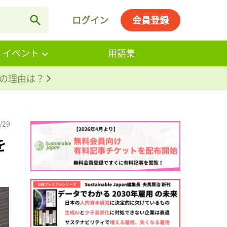
ログイン
会員登録
・イベント
用語集
。その理由は？
/29
を