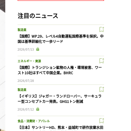
注目のニュース
製造業
【国際】WP.29、レベル4自動運転国際基準を採択。中
国は基準詳細化で一歩リード
2026/07/13
エネルギー・資源
【国際】トランジション鉱物の人権・環境被害、ワー
スト10社はすべて中国企業。BHRC
2026/07/28
製造業
【イギリス】ジャガー・ランドローバー、サーキュラ
ー型コンセプトカー発表。GHG1トン削減
2026/07/12
食品・消費財・アパレル
【日本】サントリーHD、熊本・益城町で耕作放棄水田