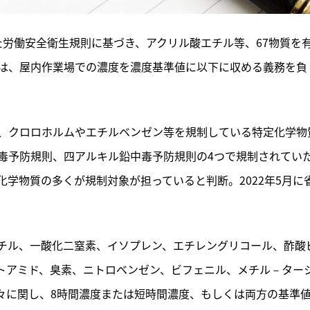
れた労働安全衛生規則に基づき、アクリル酸エチル等、67物質を
は、屋内作業場での濃度を濃度基準値に以下に収める義務を負
、クロロホルムやエチルベンゼン等を規制している特定化学物
毒予防規則、四アルキル鉛中毒予防規則の4つで規制されてい
学物質の多くが規制対象が担っていると判断。2022年5月に
チル、一酸化二窒素、イソプレン、エチレングリコール、酢酸
セトアミド、臭素、ニトロベンゼン、ビフェニル、メチル－ター
各々に関し、8時間濃度または短時間濃度、もしくは両方の基準