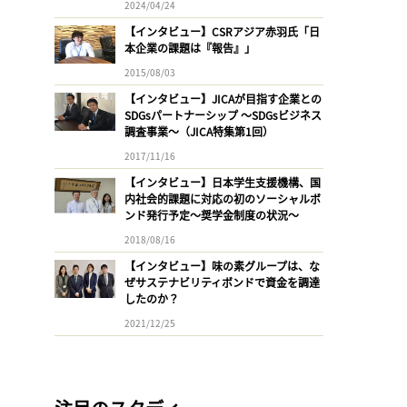
2024/04/24
【インタビュー】CSRアジア赤羽氏「日
本企業の課題は『報告』」
2015/08/03
【インタビュー】JICAが目指す企業との
SDGsパートナーシップ 〜SDGsビジネス
調査事業〜（JICA特集第1回）
2017/11/16
【インタビュー】日本学生支援機構、国
内社会的課題に対応の初のソーシャルボ
ンド発行予定〜奨学金制度の状況〜
2018/08/16
【インタビュー】味の素グループは、な
ぜサステナビリティボンドで資金を調達
したのか？
2021/12/25