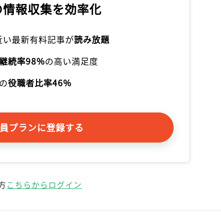
の情報収集を効率化
本近い最新有料記事が
読み放題
継続率98%
の高い満足度
の
役職者比率46%
員プランに登録する
方
こちらからログイン