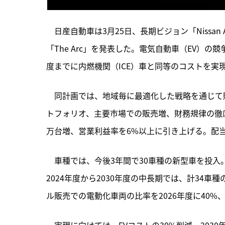
　日産自動車は3月25日、長期ビジョン「Nissan A
「The Arc」を発表した。電気自動車（EV）の
度までに内燃機関（ICE）車と同等のコストを実
　同計画では、
地域毎に最適化した戦略を通じて
トフォリオ、主要市場での販売増、財務規律の徹底
万台増、営業利益率を6%以上に引き上げる。配当
　車種では、今後3年間で30車種の新型車を投入
2024年度から2030年度の中長期では、計34
ル販売での電動化車両の比率を2026年度に40%、
　実現に向けては、EVコストの30%削減、203