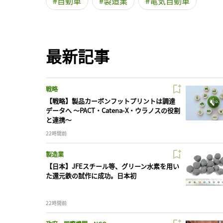
自動車
製造業
電気自動車
最新記事
戦略
【戦略】製品カーボンフットプリントは調達
データへ 〜PACT・Catena-X・ウラノスの役割
と連携〜
22時間前
製造業
【日本】JFEスチール等、グリーン水素を用い
た還元鉄の試作に成功。日本初
22時間前