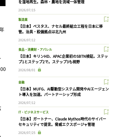
を湿地再生。森林・農地を流域一体管理
2026/07/15
製造業
【日本】ベスタス、ナセル最終組立工程を日本に移
0年
管。治具・設備拠点は北九州
2026/07/12
食品・消費財・アパレル
【日本】キリンHD、APAC企業初のSBTN検証。ステッ
ー
プ1とステップ2で。ステップ3も視野
00
2026/08/01
金融
【日本】MUFG、AI駆動型システム開発やAIエージェン
ト導入を加速。パートナーシップ形成
2026/07/12
バ
IT・ビジネスサービス
【日本】ガートナー、Claude Mythos時代のサイバー
セキュリティで提言。脅威エクスポージャ管理
2026/07/25
い