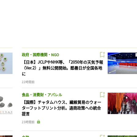
政府・国際機関・NGO
【日本】JCLPやNHK等、「2050年の天気予報
（Ver.2）」無料公開開始。酷暑日が全国各地
に
22時間前
食品・消費財・アパレル
【国際】チャタムハウス、繊維貿易のウォー
ターフットプリント分析。通商政策への統合
提言
23時間前