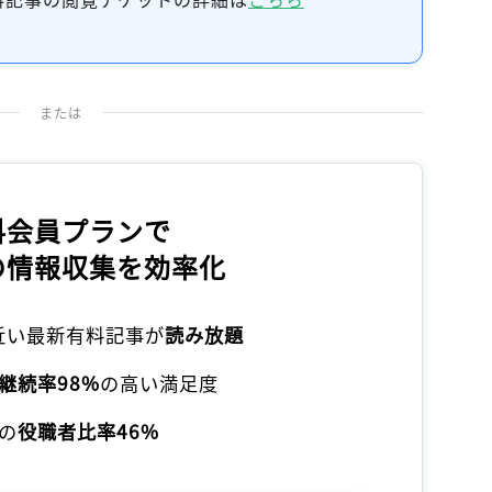
記事をお気に入りに保存するには
ログインが必要です
または
ログイン
会員登録
料会員プランで
の情報収集を効率化
本近い最新有料記事が
読み放題
継続率98%
の高い満足度
の
役職者比率46%