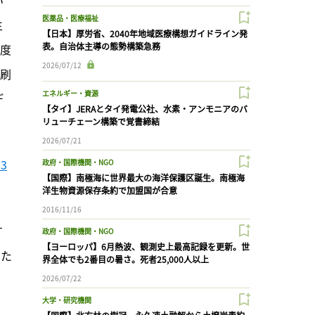
医薬品・医療福祉
生
【日本】厚労省、2040年地域医療構想ガイドライン発
表。自治体主導の態勢構築急務
年度
2026/07/12
を刷
エネルギー・資源
デ
【タイ】JERAとタイ発電公社、水素・アンモニアのバ
リューチェーン構築で覚書締結
2026/07/21
3
政府・国際機関・NGO
【国際】南極海に世界最大の海洋保護区誕生。南極海
洋生物資源保存条約で加盟国が合意
2016/11/16
す
政府・国際機関・NGO
【ヨーロッパ】6月熱波、観測史上最高記録を更新。世
した
界全体でも2番目の暑さ。死者25,000人以上
2026/07/22
大学・研究機関