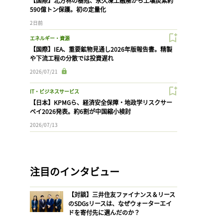
【国際】北方林の樹冠、永久凍土融解から土壌炭素約
590億トン保護。初の定量化
2日前
エネルギー・資源
【国際】IEA、重要鉱物見通し2026年版報告書。精製
や下流工程の分散では投資遅れ
2026/07/21
IT・ビジネスサービス
【日本】KPMGら、経済安全保障・地政学リスクサー
ベイ2026発表。約6割が中国縮小検討
2026/07/13
注目のインタビュー
【対談】三井住友ファイナンス＆リース
のSDGsリースは、なぜウォーターエイ
ドを寄付先に選んだのか？