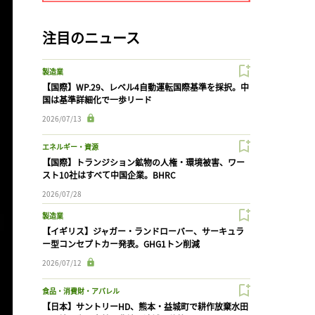
注目のニュース
製造業
【国際】WP.29、レベル4自動運転国際基準を採択。中
国は基準詳細化で一歩リード
2026/07/13
エネルギー・資源
【国際】トランジション鉱物の人権・環境被害、ワー
スト10社はすべて中国企業。BHRC
2026/07/28
製造業
【イギリス】ジャガー・ランドローバー、サーキュラ
ー型コンセプトカー発表。GHG1トン削減
2026/07/12
食品・消費財・アパレル
【日本】サントリーHD、熊本・益城町で耕作放棄水田