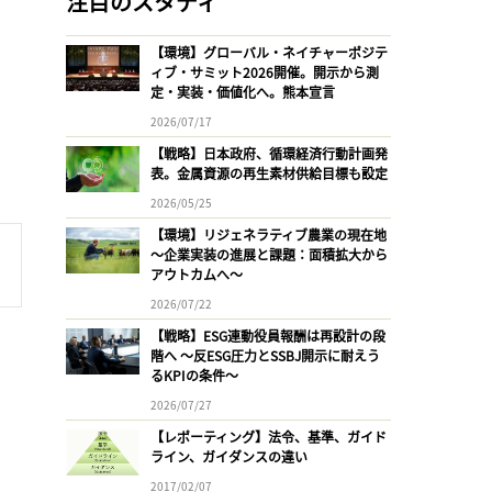
注目のスタディ
【環境】グローバル・ネイチャーポジテ
ィブ・サミット2026開催。開示から測
定・実装・価値化へ。熊本宣言
2026/07/17
【戦略】日本政府、循環経済行動計画発
表。金属資源の再生素材供給目標も設定
2026/05/25
【環境】リジェネラティブ農業の現在地
〜企業実装の進展と課題：面積拡大から
アウトカムへ〜
2026/07/22
【戦略】ESG連動役員報酬は再設計の段
階へ 〜反ESG圧力とSSBJ開示に耐えう
るKPIの条件〜
2026/07/27
【レポーティング】法令、基準、ガイド
ライン、ガイダンスの違い
2017/02/07