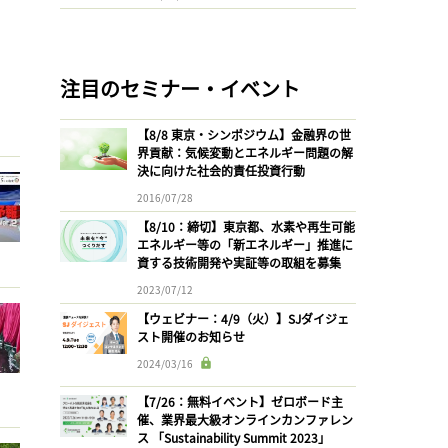
注目のセミナー・イベント
【8/8 東京・シンポジウム】金融界の世
界貢献：気候変動とエネルギー問題の解
決に向けた社会的責任投資行動
2016/07/28
【8/10：締切】東京都、水素や再生可能
エネルギー等の「新エネルギー」推進に
資する技術開発や実証等の取組を募集
2023/07/12
【ウェビナー：4/9（火）】SJダイジェ
スト開催のお知らせ
2024/03/16
【7/26：無料イベント】ゼロボード主
催、業界最大級オンラインカンファレン
ス 「Sustainability Summit 2023」