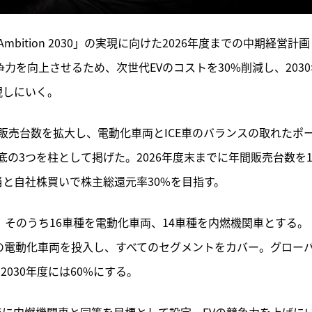
mbition 2030」の実現に向けた2026年度までの中期経営計画
競争力を向上させるため、次世代EVのコストを30%削減し、203
現しにいく。
販売台数を拡大し、電動化車両とICE車のバランスの取れたポ
の3つを柱として掲げた。2026年度末までに年間販売台数を1
と自社株買いで株主総還元率30%を目指す。
。そのうち16車種を電動化車両、14車種を内燃機関車とする。
車種の電動化車両を投入し、すべてのセグメントをカバー。グロー
2030年度には60%にする。
0年に内燃機関車と同等を目標として設定。EVの競争力を上げに