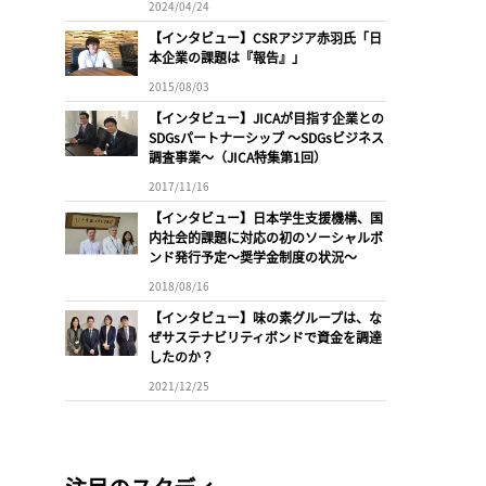
2024/04/24
【インタビュー】CSRアジア赤羽氏「日
本企業の課題は『報告』」
2015/08/03
【インタビュー】JICAが目指す企業との
SDGsパートナーシップ 〜SDGsビジネス
調査事業〜（JICA特集第1回）
2017/11/16
【インタビュー】日本学生支援機構、国
内社会的課題に対応の初のソーシャルボ
ンド発行予定〜奨学金制度の状況〜
2018/08/16
【インタビュー】味の素グループは、な
ぜサステナビリティボンドで資金を調達
したのか？
2021/12/25