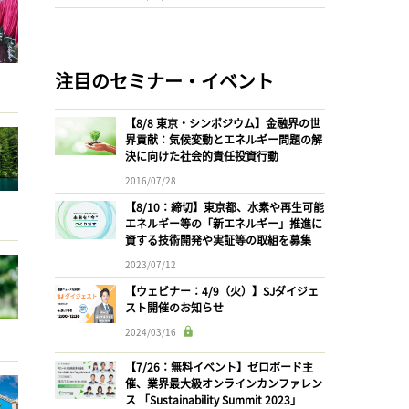
注目のセミナー・イベント
【8/8 東京・シンポジウム】金融界の世
界貢献：気候変動とエネルギー問題の解
決に向けた社会的責任投資行動
2016/07/28
【8/10：締切】東京都、水素や再生可能
エネルギー等の「新エネルギー」推進に
資する技術開発や実証等の取組を募集
2023/07/12
【ウェビナー：4/9（火）】SJダイジェ
スト開催のお知らせ
2024/03/16
【7/26：無料イベント】ゼロボード主
催、業界最大級オンラインカンファレン
ス 「Sustainability Summit 2023」