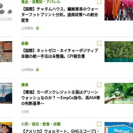
食品・消費財・アパレル
【国際】チャタムハウス、繊維貿易のウォー
ターフットプリント分析。通商政策への統合
提言
11時間前
金融
【国際】ネットゼロ・ネイチャーポジティブ
金融の統一手法は未整備。CPI報告書
12時間前
環境
【環境】カーボンクレジット主張はグリーン
ウォッシュなのか？ 〜EmpCo指令、英ASA等
の判断基準〜
1日前
小売・宿泊・飲食・店舗
【アメリカ】ウォルマート、GHGスコープ1・