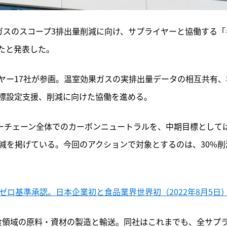
ガスのスコープ3排出量削減に向け、サプライヤーと協働する「
たと発表した。
ヤー17社が参画。温室効果ガスの実排出量データの相互共有、
標設定支援、削減に向けた協働を進める。
ューチェーン全体でのカーボンニュートラルを、中期目標として
0%削減を掲げている。今回のアクションで対象とするのは、30%削
ゼロ基準承認。日本企業初と食品業界世界初（2022年8月5日
食領域の原料・資材の製造と輸送。同社はこれまでも、全サプ