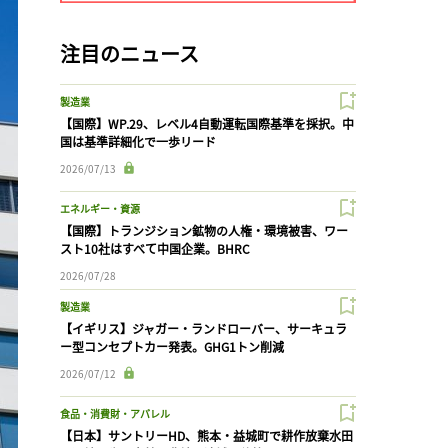
注目のニュース
製造業
【国際】WP.29、レベル4自動運転国際基準を採択。中
国は基準詳細化で一歩リード
2026/07/13
エネルギー・資源
【国際】トランジション鉱物の人権・環境被害、ワー
スト10社はすべて中国企業。BHRC
2026/07/28
製造業
【イギリス】ジャガー・ランドローバー、サーキュラ
ー型コンセプトカー発表。GHG1トン削減
2026/07/12
食品・消費財・アパレル
【日本】サントリーHD、熊本・益城町で耕作放棄水田