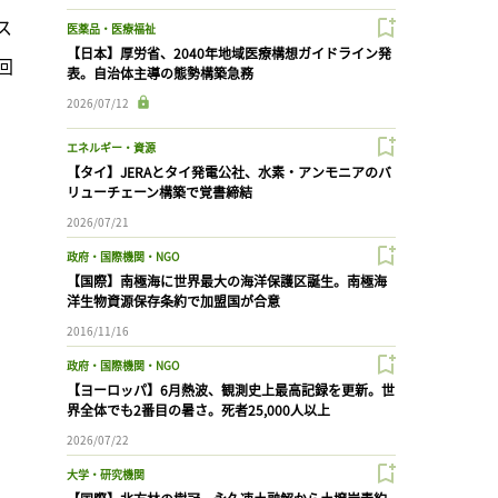
ス
医薬品・医療福祉
【日本】厚労省、2040年地域医療構想ガイドライン発
回
表。自治体主導の態勢構築急務
2026/07/12
エネルギー・資源
【タイ】JERAとタイ発電公社、水素・アンモニアのバ
リューチェーン構築で覚書締結
2026/07/21
政府・国際機関・NGO
【国際】南極海に世界最大の海洋保護区誕生。南極海
洋生物資源保存条約で加盟国が合意
2016/11/16
政府・国際機関・NGO
【ヨーロッパ】6月熱波、観測史上最高記録を更新。世
界全体でも2番目の暑さ。死者25,000人以上
2026/07/22
大学・研究機関