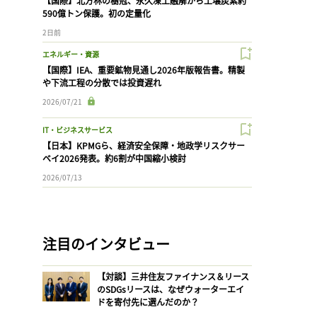
【国際】北方林の樹冠、永久凍土融解から土壌炭素約
590億トン保護。初の定量化
2日前
エネルギー・資源
【国際】IEA、重要鉱物見通し2026年版報告書。精製
や下流工程の分散では投資遅れ
2026/07/21
IT・ビジネスサービス
【日本】KPMGら、経済安全保障・地政学リスクサー
ベイ2026発表。約6割が中国縮小検討
2026/07/13
注目のインタビュー
【対談】三井住友ファイナンス＆リース
のSDGsリースは、なぜウォーターエイ
ドを寄付先に選んだのか？