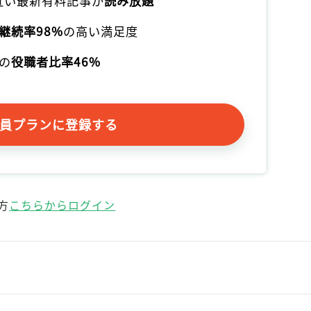
本近い最新有料記事が
読み放題
記事をお気に入りに保存するには
ログインが必要です
継続率98%
の高い満足度
の
役職者比率46%
ログイン
会員登録
員プランに登録する
方
こちらからログイン