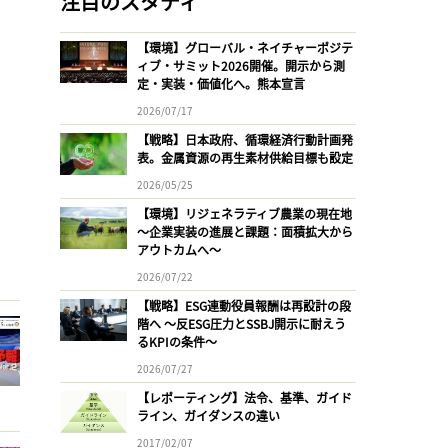
注目のスタディ
【環境】グローバル・ネイチャーポジテ
ィブ・サミット2026開催。開示から測
定・実装・価値化へ。熊本宣言
2026/07/17
【戦略】日本政府、循環経済行動計画発
表。金属資源の再生素材供給目標も設定
2026/05/25
【環境】リジェネラティブ農業の現在地
〜企業実装の進展と課題：面積拡大から
アウトカムへ〜
2026/07/22
【戦略】ESG連動役員報酬は再設計の段
階へ 〜反ESG圧力とSSBJ開示に耐えう
るKPIの条件〜
2026/07/27
【レポーティング】法令、基準、ガイド
ライン、ガイダンスの違い
2017/02/07