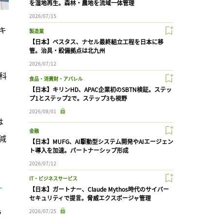
を湿地再生。森林・農地を流域一体管理
2026/07/15
キ
製造業
【日本】ベスタス、ナセル最終組立工程を日本に移
管。治具・設備拠点は北九州
2026/07/12
科
食品・消費財・アパレル
【日本】キリンHD、APAC企業初のSBTN検証。ステッ
プ1とステップ2で。ステップ3も視野
2026/08/01
は
金融
減
【日本】MUFG、AI駆動型システム開発やAIエージェン
ト導入を加速。パートナーシップ形成
2026/07/12
IT・ビジネスサービス
）
【日本】ガートナー、Claude Mythos時代のサイバー
セキュリティで提言。脅威エクスポージャ管理
ラ
2026/07/25