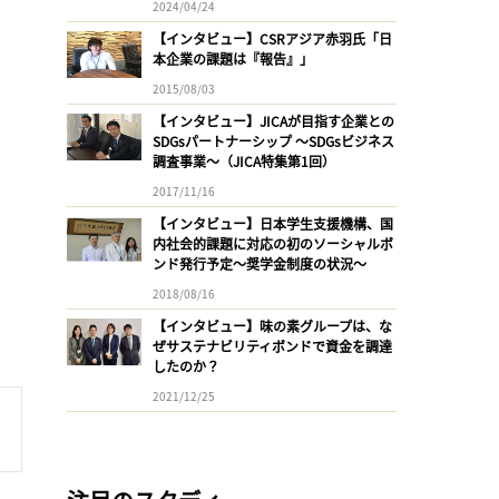
2024/04/24
【インタビュー】CSRアジア赤羽氏「日
本企業の課題は『報告』」
2015/08/03
【インタビュー】JICAが目指す企業との
SDGsパートナーシップ 〜SDGsビジネス
調査事業〜（JICA特集第1回）
2017/11/16
【インタビュー】日本学生支援機構、国
内社会的課題に対応の初のソーシャルボ
ンド発行予定〜奨学金制度の状況〜
2018/08/16
【インタビュー】味の素グループは、な
ぜサステナビリティボンドで資金を調達
したのか？
2021/12/25