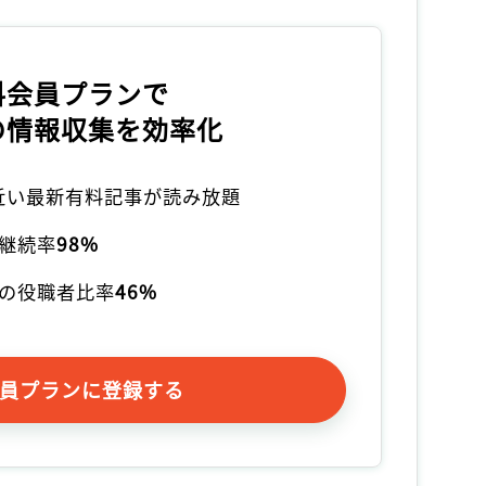
料会員プランで
の情報収集を効率化
本近い最新有料記事が読み放題
継続率
98%
の役職者比率
46%
員プランに登録する