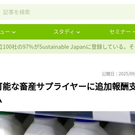
ュー
スタディ
セミナー
100社の97%が
Sustainable Japanに登録している
公開日：2025/09
可能な畜産サプライヤーに追加報酬
ム