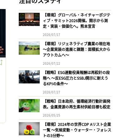
注目のスタディ
【環境】グローバル・ネイチャーポジテ
ィブ・サミット2026開催。開示から測
定・実装・価値化へ。熊本宣言
2026/07/17
【環境】リジェネラティブ農業の現在地
〜企業実装の進展と課題：面積拡大から
アウトカムへ〜
2026/07/22
【戦略】ESG連動役員報酬は再設計の段
階へ 〜反ESG圧力とSSBJ開示に耐えう
るKPIの条件〜
2026/07/27
ェ
【戦略】日本政府、循環経済行動計画発
リ
表。金属資源の再生素材供給目標も設定
。
拡
2026/05/25
【環境】2024年の世界CDP Aリスト企業
一覧 〜気候変動・ウォーター・フォレス
トの3分野〜