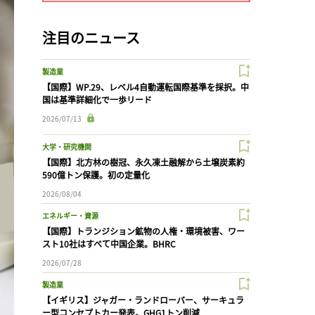
注目のニュース
製造業
【国際】WP.29、レベル4自動運転国際基準を採択。中
国は基準詳細化で一歩リード
2026/07/13
大学・研究機関
【国際】北方林の樹冠、永久凍土融解から土壌炭素約
590億トン保護。初の定量化
2026/08/04
エネルギー・資源
【国際】トランジション鉱物の人権・環境被害、ワー
スト10社はすべて中国企業。BHRC
2026/07/28
製造業
【イギリス】ジャガー・ランドローバー、サーキュラ
ー型コンセプトカー発表。GHG1トン削減