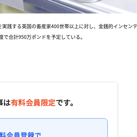
を実践する英国の畜産家400世帯以上に対し、金銭的インセン
度で合計950万ポンドを予定している。
事は
有料会員限定
です。
料会員登録で