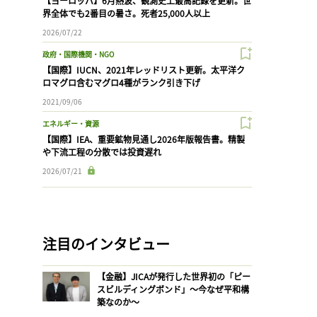
【ヨーロッパ】6月熱波、観測史上最高記録を更新。世
界全体でも2番目の暑さ。死者25,000人以上
2026/07/22
政府・国際機関・NGO
【国際】IUCN、2021年レッドリスト更新。太平洋ク
ロマグロ含むマグロ4種がランク引き下げ
2021/09/06
エネルギー・資源
【国際】IEA、重要鉱物見通し2026年版報告書。精製
や下流工程の分散では投資遅れ
2026/07/21
注目のインタビュー
【金融】JICAが発行した世界初の「ピー
スビルディングボンド」〜今なぜ平和構
築なのか〜