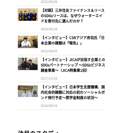
2022/09/29
【対談】三井住友ファイナンス＆リース
のSDGsリースは、なぜウォーターエイ
ドを寄付先に選んだのか？
2024/04/24
【インタビュー】CSRアジア赤羽氏「日
本企業の課題は『報告』」
2015/08/03
【インタビュー】JICAが目指す企業との
SDGsパートナーシップ 〜SDGsビジネス
調査事業〜（JICA特集第1回）
2017/11/16
【インタビュー】日本学生支援機構、国
内社会的課題に対応の初のソーシャルボ
ンド発行予定〜奨学金制度の状況〜
2018/08/16