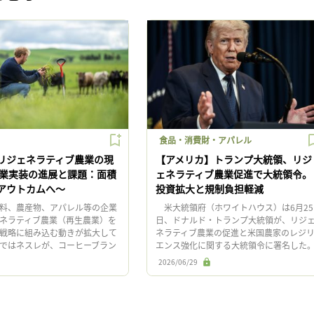
食品・消費財・アパレル
リジェネラティブ農業の現
【アメリカ】トランプ大統領、リジ
企業実装の進展と課題：面積
ェネラティブ農業促進で大統領令。
アウトカムへ〜
投資拡大と規制負担軽減
料、農産物、アパレル等の企業
米大統領府（ホワイトハウス）は6月25
ネラティブ農業（再生農業）を
日、ドナルド・トランプ大統領が、リジ
戦略に組み込む動きが拡大して
ネラティブ農業の促進と米国農家のレジ
ではネスレが、コーヒーブラン
エンス強化に関する大統領令に署名した
フェ」で2025年に調達したコー
同分野の実践・研究・教育への連邦投資
2026/06/29
%以上が、リジ […]
大、規制負担の軽減と官民連携 […]