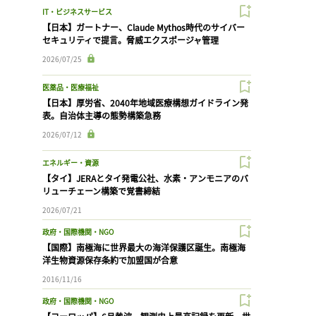
IT・ビジネスサービス
【日本】ガートナー、Claude Mythos時代のサイバー
セキュリティで提言。脅威エクスポージャ管理
2026/07/25
医薬品・医療福祉
【日本】厚労省、2040年地域医療構想ガイドライン発
表。自治体主導の態勢構築急務
2026/07/12
エネルギー・資源
【タイ】JERAとタイ発電公社、水素・アンモニアのバ
リューチェーン構築で覚書締結
2026/07/21
政府・国際機関・NGO
【国際】南極海に世界最大の海洋保護区誕生。南極海
洋生物資源保存条約で加盟国が合意
2016/11/16
政府・国際機関・NGO