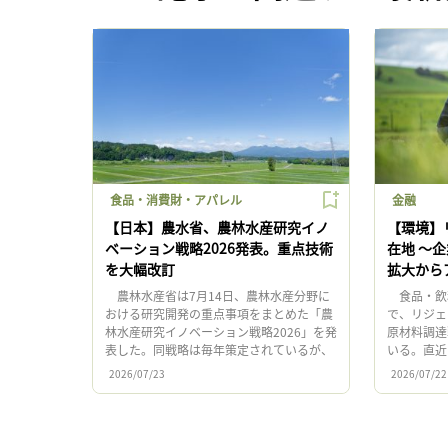
食品・消費財・アパレル
金融
【日本】農水省、農林水産研究イノ
【環境】
ベーション戦略2026発表。重点技術
在地 〜
を大幅改訂
拡大から
農林水産省は7月14日、農林水産分野に
食品・飲
おける研究開発の重点事項をまとめた「農
で、リジェ
林水産研究イノベーション戦略2026」を発
原材料調達
表した。同戦略は毎年策定されているが、
いる。直近
今回は単なる年次更新ではなく、政策背
ド「ネスカ
2026/07/23
2026/07/22
景、重点技術、研究推進体制 […]
ヒー豆の50