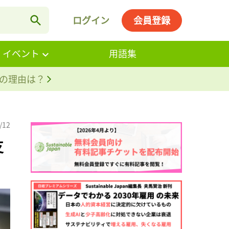
ログイン
会員登録
・イベント
用語集
。その理由は？
/12
支