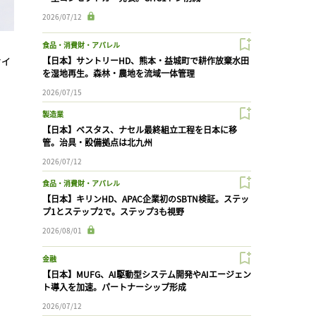
2026/07/12
食品・消費財・アパレル
ティ
【日本】サントリーHD、熊本・益城町で耕作放棄水田
を湿地再生。森林・農地を流域一体管理
2026/07/15
製造業
【日本】ベスタス、ナセル最終組立工程を日本に移
管。治具・設備拠点は北九州
2026/07/12
食品・消費財・アパレル
【日本】キリンHD、APAC企業初のSBTN検証。ステッ
プ1とステップ2で。ステップ3も視野
2026/08/01
金融
【日本】MUFG、AI駆動型システム開発やAIエージェン
ト導入を加速。パートナーシップ形成
2026/07/12