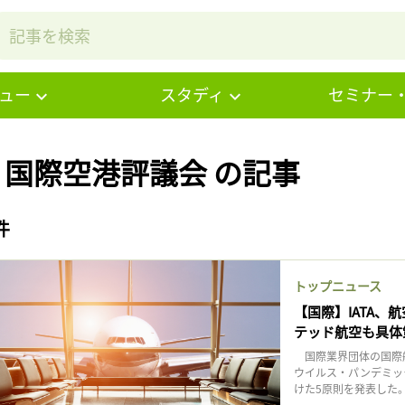
ュー
スタディ
セミナー
# 国際空港評議会 の記事
件
トップニュース
【国際】IATA
テッド航空も具体
国際業界団体の国際航
ウイルス・パンデミッ
けた5原則を発表した。翌