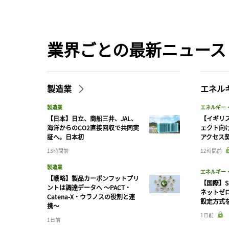
業界ごとの最新ニュース
製造業
エネル
製造業
エネルギー
【日本】日立、商船三井、JAL、
【イギリス
海洋からのCO2直接回収で共同実
ェクト向
証へ。日本初
アクセス
13時間前
12時間前
製造業
エネルギー
【戦略】製品カーボンフットプリ
【国際】S
ントは調達データへ 〜PACT・
ネットゼ
Catena-X・ウラノスの役割と連
設定方式
携〜
1日前
1日前