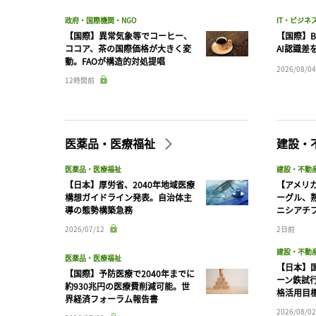
政府・国際機関・NGO
IT・ビジネ
【国際】異常気象等でコーヒー、
【国際】B
ココア、茶の国際価格が大きく変
AI認識差
動。FAOが構造的対処提唱
2026/08/04
12時間前
医薬品・医療福祉
建設・
医薬品・医療福祉
建設・不動
【日本】厚労省、2040年地域医療
【アメリ
構想ガイドライン発表。自治体主
ーグル、
導の態勢構築急務
ニシアチ
2026/07/12
2日前
建設・不動
医薬品・医療福祉
【日本】
【国際】予防医療で2040年までに
ーン鉄試行
約930兆円の医療費削減可能。世
格活用目
界経済フォーラム報告書
2026/08/02