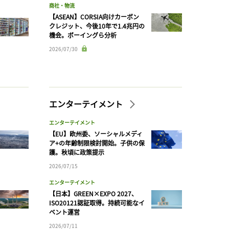
商社・物流
【ASEAN】CORSIA向けカーボン
クレジット、今後10年で1.4兆円の
機会。ボーイングら分析
2026/07/30
エンターテイメント
エンターテイメント
【EU】欧州委、ソーシャルメディ
ア+の年齢制限検討開始。子供の保
護。秋頃に政策提示
2026/07/15
エンターテイメント
【日本】GREEN×EXPO 2027、
ISO20121認証取得。持続可能なイ
ベント運営
2026/07/11