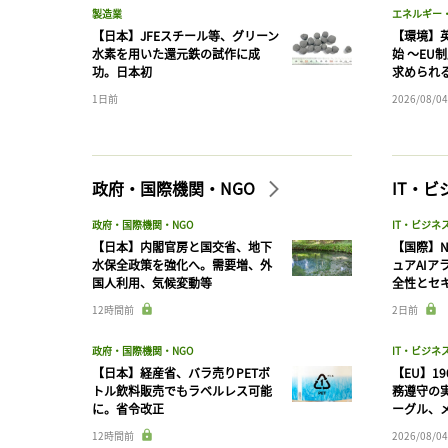
製造業
エネルギー
【日本】JFEスチール等、グリーン
【環境】英
水素を用いた還元鉄の試作に成
始 〜EU
功。日本初
求められ
1日前
2026/08/04
政府・国際機関・NGO
IT・
政府・国際機関・NGO
IT・ビジネ
【日本】内閣官房と国交省、地下
【国際】N
水保全政策を強化へ。需要増、外
ュアAIア
国人利用、気候変動等
全性とセ
12時間前
2日前
政府・国際機関・NGO
IT・ビジネ
【日本】経産省、バラ売りPETボ
【EU】1
トル飲料販売でもラベルレス可能
務遵守の
に。省令改正
ーグル、メ
12時間前
2026/08/04