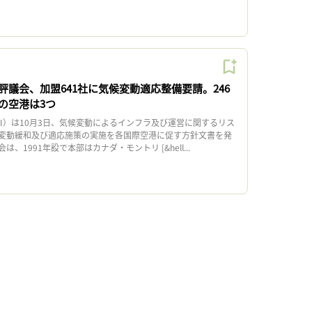
評議会、加盟641社に気候変動適応整備要請。246
の空港は3つ
I）は10月3日、気候変動によるインフラ及び運営に関するリス
変動緩和及び適応施策の実施を各国際空港に促す方針文書を発
、1991年設で本部はカナダ・モントリ [&hell...