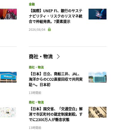
金融
【国際】UNEP FI、銀行のサステ
ナビリティ・リスクのリスマネ統
合で枠組発表。7要素提示
2026/08/04
商社・物流
商社・物流
【日本】日立、商船三井、JAL、
海洋からのCO2直接回収で共同実
証へ。日本初
13時間前
商社・物流
【日本】国交省、「交通空白」解
消で市区町村の認定制度創設。す
でに2300万人が懸念状態
13時間前