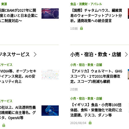
・資源
食品・消費財・アパレル
国CBAMが2027年に開
【国際】チャタムハウス、繊維貿
制度との違いと日本企業に
易のウォーターフットプリント分
る二制度対応〜
析。通商政策への統合提言
1日前
記事をお気に入りに保存するには
ログインが必要です
ビジネスサービス
小売・宿泊・飲食・店舗
ログイン
会員登録
スサービス
小売・宿泊・飲食・店舗
VIDIA等、オープンセキ
【アメリカ】ウォルマート、GHG
ライアンス発足。AIの安
スコープ1・2で2031年度目標改
キュリティ向上
定。スコープ3削減も継続
2日前
小売・宿泊・飲食・店舗
スサービス
【イギリス】食品・小売等100団
90社以上、AI法透明性義
体超、食料・栄養強化で政府に立
実践規範に自主署名。グ
法要請。テスコ、ダノン等
タ、OpenAI等
2026/08/04