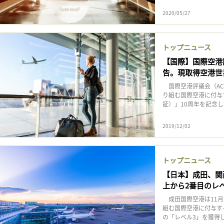
2020/05/27
トップニュース
【国際】国際空港
告。現取得空港世界
国際空港評議会（AC
り組む国際空港に付与する認証
証）」10周年を記念し
2019/12/02
トップニュース
【日本】成田、関
上から2番目のレ
成田国際空港は11月
組む国際空港に付与する認証制
の「レベル3」を獲得し