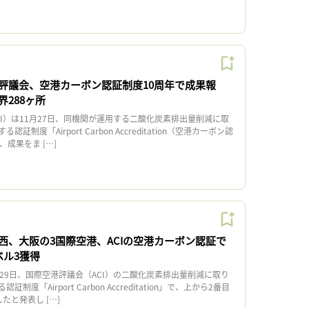
評議会、空港カーボン認証制度10周年で成果報
288ヶ所
I）は11月27日、同機関が運用する二酸化炭素排出量削減に取
制度「Airport Carbon Accreditation（空港カーボン認
、成果をま […]
西、大阪の3国際空港、ACIの空港カーボン認証で
ベル3獲得
29日、国際空港評議会（ACI）の二酸化炭素排出量削減に取り
度「Airport Carbon Accreditation」で、上から2番目
たと発表し […]