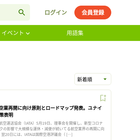
ログイン
会員登録
・イベント
用語集
新着順
、航空業再開に向け原則とロードマップ発表。ユナイ
策表明
空運送協会（IATA）5月19日、理事会を開催し、新型コロナ
クの影響で大規模な運休・減便が続いてる航空業界の再開に向
20日には、IATAは国際空港評議会（ […]