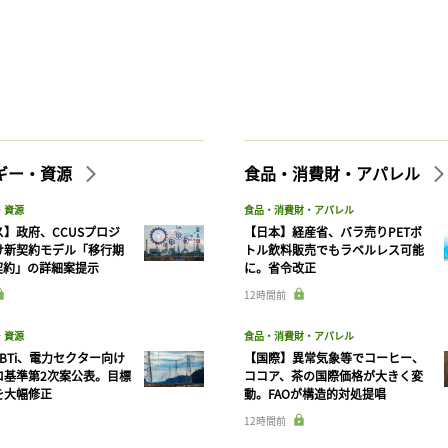
ギー・資源
食品・消費財・アパレル
・資源
食品・消費財・アパレル
】政府、CCUSプロジ
【日本】経産省、バラ売りPETボ
け新契約モデル「移行期
トル飲料販売でもラベルレス可能
契約」の詳細案提示
に。省令改正
12時間前
・資源
食品・消費財・アパレル
BTi、電力セクター向け
【国際】異常気象等でコーヒー、
ロ基準第2次案公表。目標
ココア、茶の国際価格が大きく変
を大幅修正
動。FAOが構造的対処提唱
12時間前