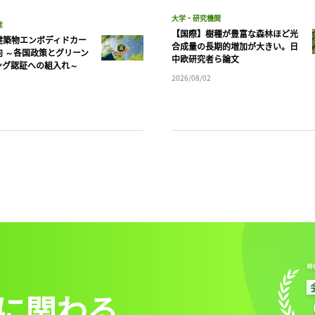
大学・研究機関
産
【国際】樹種が豊富な森林ほど光
建築物エンボディドカー
合成量の長期的増加が大きい。日
向 ～各国政策とグリーン
中欧研究者ら論文
ング認証への組入れ～
2026/08/02
に関わる