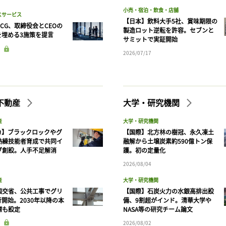
小売・宿泊・飲食・店舗
スサービス
【日本】飲料大手5社、賞味期限の
CG、取締役会とCEOの
製造ロット逆転を許容。セブンと
を埋める3施策を提言
サミットで実証開始
2026/07/17
不動産
大学・研究機関
産
大学・研究機関
カ】ブラックロックやグ
【国際】北方林の樹冠、永久凍土
熟練技能者育成で共同イ
融解から土壌炭素約590億トン保
ブ創設。人手不足解消
護。初の定量化
2026/08/04
産
大学・研究機関
国交省、公共工事でグリ
【国際】石炭火力の水銀高排出設
開始。2030年以降の本
備、9割超がインド。清華大学や
標も設定
NASA等の研究チーム論文
2026/08/02