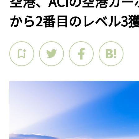
空港、ACIの空港カ
から2番目のレベル3