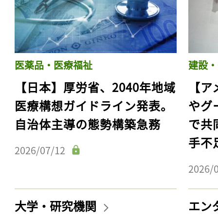
医薬品・医療福祉
建設・
【日本】厚労省、2040年地域
【ア
医療構想ガイドライン発表。
やグ
自治体主導の態勢構築急務
で共
手不
2026/07/12
2026/
大学・研究機関
エン