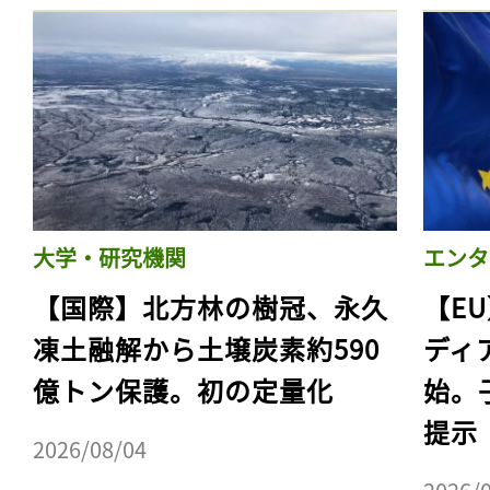
大学・研究機関
エンタ
【国際】北方林の樹冠、永久
【E
凍土融解から土壌炭素約590
ディ
億トン保護。初の定量化
始。
提示
2026/08/04