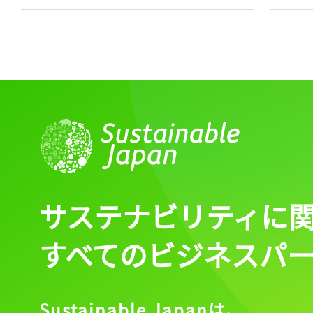
サステナビリティに
記事をお気に入りに
すべてのビジネスパ
ログインが必
Sustainable Japanは、