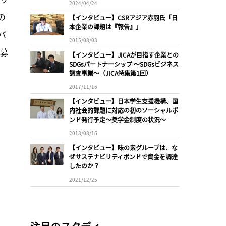
2024/04/24
の
【インタビュー】CSRアジア赤羽氏「日
本企業の課題は『報告』」
バ
2015/08/03
応募
【インタビュー】JICAが目指す企業との
SDGsパートナーシップ 〜SDGsビジネス
調査事業〜（JICA特集第1回）
2017/11/16
【インタビュー】日本学生支援機構、国
内社会的課題に対応の初のソーシャルボ
ンド発行予定〜奨学金制度の状況〜
2018/08/16
【インタビュー】味の素グループは、な
ぜサステナビリティボンドで資金を調達
したのか？
2021/12/25