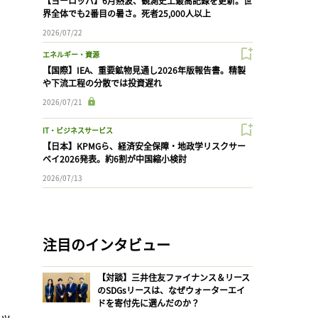
【ヨーロッパ】6月熱波、観測史上最高記録を更新。世
界全体でも2番目の暑さ。死者25,000人以上
2026/07/22
エネルギー・資源
【国際】IEA、重要鉱物見通し2026年版報告書。精製
や下流工程の分散では投資遅れ
2026/07/21
IT・ビジネスサービス
【日本】KPMGら、経済安全保障・地政学リスクサー
ベイ2026発表。約6割が中国縮小検討
2026/07/13
注目のインタビュー
【対談】三井住友ファイナンス＆リース
のSDGsリースは、なぜウォーターエイ
ドを寄付先に選んだのか？
ロッ