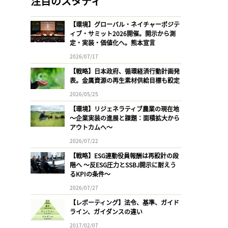
注目のスタディ
【環境】グローバル・ネイチャーポジテ
ィブ・サミット2026開催。開示から測
定・実装・価値化へ。熊本宣言
2026/07/17
【戦略】日本政府、循環経済行動計画発
表。金属資源の再生素材供給目標も設定
2026/05/25
【環境】リジェネラティブ農業の現在地
〜企業実装の進展と課題：面積拡大から
アウトカムへ〜
2026/07/22
【戦略】ESG連動役員報酬は再設計の段
階へ 〜反ESG圧力とSSBJ開示に耐えう
るKPIの条件〜
2026/07/27
【レポーティング】法令、基準、ガイド
ライン、ガイダンスの違い
2017/02/07