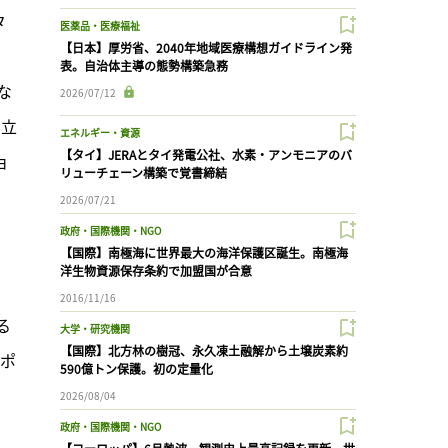
タ
医薬品・医療福祉
【日本】厚労省、2040年地域医療構想ガイドライン発
表。自治体主導の態勢構築急務
な
2026/07/12
に立
エネルギー・資源
【タイ】JERAとタイ発電公社、水素・アンモニアのバ
ョ
リューチェーン構築で覚書締結
2026/07/21
政府・国際機関・NGO
【国際】南極海に世界最大の海洋保護区誕生。南極海
洋生物資源保存条約で加盟国が合意
2016/11/16
る
大学・研究機関
【国際】北方林の樹冠、永久凍土融解から土壌炭素約
ーポ
590億トン保護。初の定量化
2026/08/04
政府・国際機関・NGO