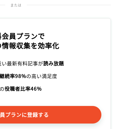
または
料会員プランで
の情報収集を効率化
本近い最新有料記事が
読み放題
継続率98%
の高い満足度
の
役職者比率46%
員プランに登録する