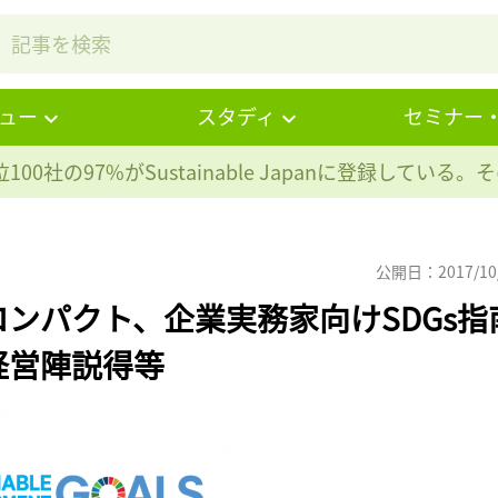
ュー
スタディ
セミナー
100社の97%が
Sustainable Japanに登録している
公開日：2017/10
ンパクト、企業実務家向けSDGs指
経営陣説得等