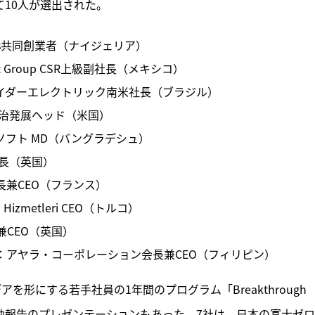
て10人が選出された。
utions共同創業者（ナイジェリア）
t Group CSR上級副社長（メキシコ）
イダーエレクトリック南米社長（ブラジル）
統治発展ヘッド（米国）
フト MD（バングラデシュ）
会長（英国）
兼CEO（フランス）
Hizmetleri CEO（トルコ）
兼CEO（英国）
：アヤラ・コーポレーション会長兼CEO（フィリピン）
形にする若手社員の1年間のプログラム「Breakthrough 
世界7社の活動報告のプレゼンテーションもあった。7社は、日本の富士ゼ