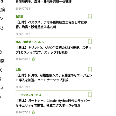
可
を湿地再生。森林・農地を流域一体管理
議論
2026/07/15
製造業
ン
【日本】ベスタス、ナセル最終組立工程を日本に移
さ
管。治具・設備拠点は北九州
2026/07/12
食品・消費財・アパレル
【日本】キリンHD、APAC企業初のSBTN検証。ステッ
の
プ1とステップ2で。ステップ3も視野
2026/08/01
先順
く
金融
【日本】MUFG、AI駆動型システム開発やAIエージェン
説
ト導入を加速。パートナーシップ形成
。そ
2026/07/12
IT・ビジネスサービス
い
【日本】ガートナー、Claude Mythos時代のサイバー
セキュリティで提言。脅威エクスポージャ管理
2026/07/25