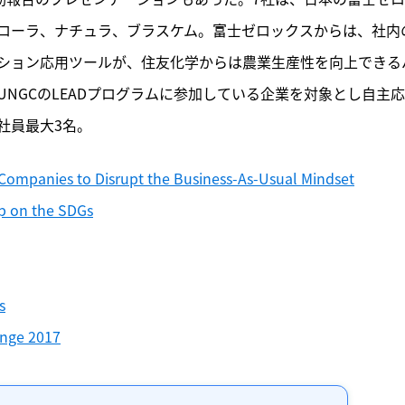
記事をお気に入りに保存するには
ローラ、ナチュラ、ブラスケム。富士ゼロックスからは、社内
ログインが必要です
ション応用ツールが、住友化学からは農業生産性を向上できる
NGCのLEADプログラムに参加している企業を対象とし自主
ログイン
会員登録
社員最大3名。
ompanies to Disrupt the Business-As-Usual Mindset
ip on the SDGs
s
enge 2017