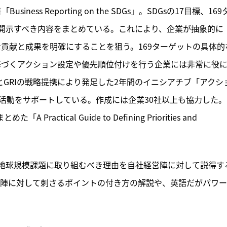
ss Reporting on the SDGs」。SDGsの17目標、169
開示すべき内容をまとめている。これにより、企業が抽象的に
な貢献と成果を明確にすることを狙う。169ターゲットの具体的
に基づくアクション設定や優先順位付けを行う企業には非常に役
とGRIの戦略提携により発足した2年間のイニシアチブ「アクシ
活動をサポートしている。作成には企業30社以上も協力した。
tical Guide to Defining Priorities and 
地球規模課題に取り組むべき理由を自社経営陣に対して説得す
tch」。経営陣に対して刺さるポイントの付き方の解説や、英語だがパワ