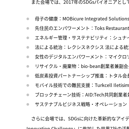
　また会場では、2017年のSDGsパイオニアとし
母子の健康：MOBicure Integrated Sol
先住民のエンパワーメント：Toks Restauran
エネルギー管理・サステナビリティ：シュナ
法による統治：レクシスネクシス 法による
女性のデジタルエンパワーメント：マイクロソ
リサイクル・廃棄物：bio-bean創業者兼副
低炭素投資パートナーシップ推進：トタル会長
モバイル技術での難民支援：Turkcell Iletisim 
ブロックチェーン技術：AID:Tech共同創業者
サステナブルビジネス戦略・オペレーション
　さらに会場では、SDGsに向けた革新的なアイデアを
Innovation Challenge」に参加した