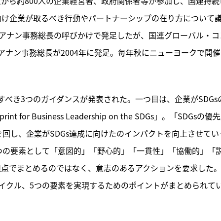
以上から約800人の企業経営者、政府関係者等が参加し、国連持続
に向け企業が取るべき行動やパートナーシップの在り方について
ィ・アナン事務総長の呼びかけで発足したが、国連グローバル・コ
ナン事務総長が2004年に発足。毎年秋にニューヨークで開催
すべき3つのガイダンスが発表された。一つ目は、
企業がSDGs
 Business Leadership on the SDGs」。「SDGsの優
回し、企業がSDGs達成に向けたのインパクトを向上させてい
つの要素として「意図的」「野心的」「一貫性」「協働的」「
の視点でまとめるのではなく、意志のあるアクションを要求した
のサイクル、5つの要素を実現するためのポイントがまとめられて