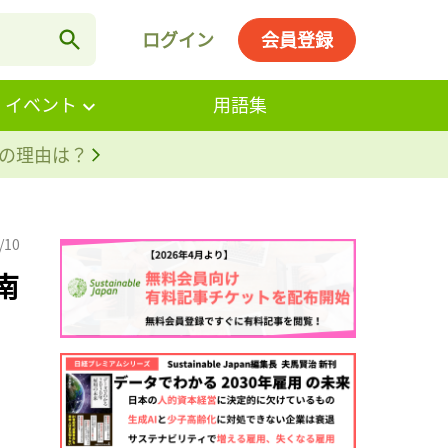
ログイン
会員登録
・イベント
用語集
。その理由は？
/10
南