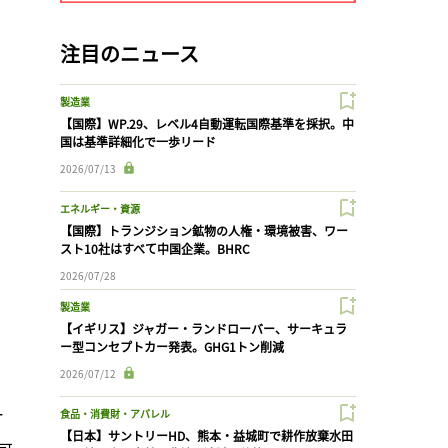
注目のニュース
製造業
【国際】WP.29、レベル4自動運転国際基準を採択。中
国は基準詳細化で一歩リード
2026/07/13
エネルギー・資源
【国際】トランジション鉱物の人権・環境被害、ワー
スト10社はすべて中国企業。BHRC
2026/07/28
製造業
【イギリス】ジャガー・ランドローバー、サーキュラ
ー型コンセプトカー発表。GHG1トン削減
2026/07/12
ー
食品・消費財・アパレル
【日本】サントリーHD、熊本・益城町で耕作放棄水田