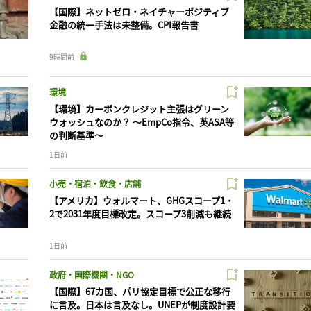
【国際】ネットゼロ・ネイチャーポジティブ
金融の統一手法は未整備。CPI報告書
9時間前
環境
【環境】カーボンクレジット主張はグリーン
ウォッシュなのか？ 〜EmpCo指令、英ASA等
の判断基準〜
1日前
小売・宿泊・飲食・店舗
【アメリカ】ウォルマート、GHGスコープ1・
2で2031年度目標改定。スコープ3削減も継続
1日前
政府・国際機関・NGO
【国際】67カ国、パリ協定目標で公正な移行
に言及。日本は言及なし。UNEPが制度設計要