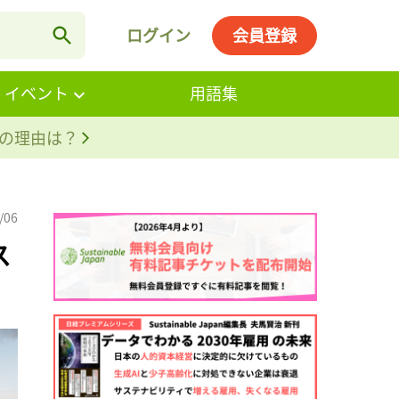
ログイン
会員登録
・イベント
用語集
。その理由は？
/06
ス