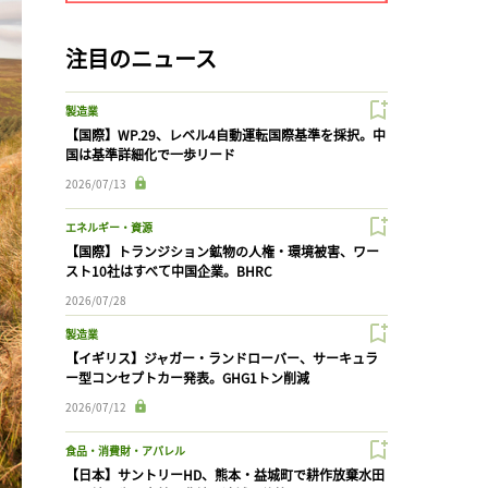
注目のニュース
製造業
【国際】WP.29、レベル4自動運転国際基準を採択。中
国は基準詳細化で一歩リード
2026/07/13
エネルギー・資源
【国際】トランジション鉱物の人権・環境被害、ワー
スト10社はすべて中国企業。BHRC
2026/07/28
製造業
【イギリス】ジャガー・ランドローバー、サーキュラ
ー型コンセプトカー発表。GHG1トン削減
2026/07/12
食品・消費財・アパレル
【日本】サントリーHD、熊本・益城町で耕作放棄水田