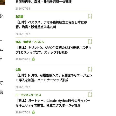
を湿地再生。森林・農地を流域一体管理
2026/07/15
を
製造業
【日本】ベスタス、ナセル最終組立工程を日本に移
管。治具・設備拠点は北九州
2026/07/12
ー
食品・消費財・アパレル
【日本】キリンHD、APAC企業初のSBTN検証。ステッ
ム
プ1とステップ2で。ステップ3も視野
ッ
2026/08/01
金融
【日本】MUFG、AI駆動型システム開発やAIエージェン
ト導入を加速。パートナーシップ形成
て
2026/07/12
動
IT・ビジネスサービス
【日本】ガートナー、Claude Mythos時代のサイバー
セキュリティで提言。脅威エクスポージャ管理
2026/07/25