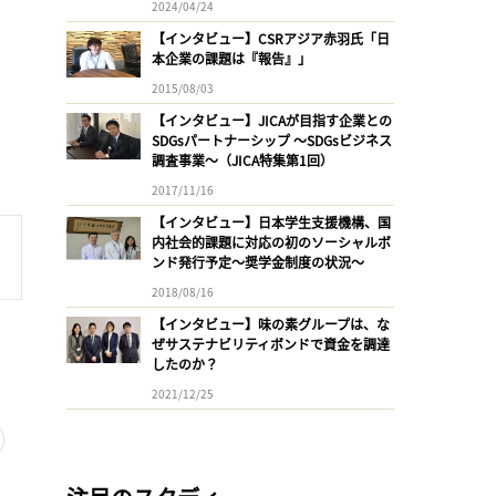
2024/04/24
【インタビュー】CSRアジア赤羽氏「日
本企業の課題は『報告』」
2015/08/03
【インタビュー】JICAが目指す企業との
SDGsパートナーシップ 〜SDGsビジネス
調査事業〜（JICA特集第1回）
2017/11/16
【インタビュー】日本学生支援機構、国
内社会的課題に対応の初のソーシャルボ
ンド発行予定〜奨学金制度の状況〜
2018/08/16
【インタビュー】味の素グループは、な
ぜサステナビリティボンドで資金を調達
したのか？
2021/12/25