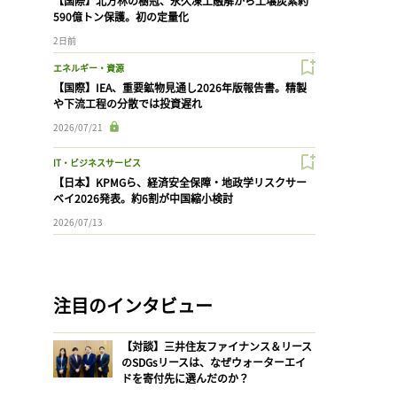
【国際】北方林の樹冠、永久凍土融解から土壌炭素約
590億トン保護。初の定量化
2日前
エネルギー・資源
【国際】IEA、重要鉱物見通し2026年版報告書。精製
や下流工程の分散では投資遅れ
2026/07/21
IT・ビジネスサービス
【日本】KPMGら、経済安全保障・地政学リスクサー
ベイ2026発表。約6割が中国縮小検討
2026/07/13
注目のインタビュー
【対談】三井住友ファイナンス＆リース
のSDGsリースは、なぜウォーターエイ
ドを寄付先に選んだのか？