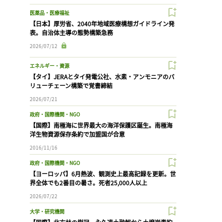
医薬品・医療福祉
【日本】厚労省、2040年地域医療構想ガイドライン発
表。自治体主導の態勢構築急務
2026/07/12
エネルギー・資源
【タイ】JERAとタイ発電公社、水素・アンモニアのバ
リューチェーン構築で覚書締結
2026/07/21
政府・国際機関・NGO
【国際】南極海に世界最大の海洋保護区誕生。南極海
洋生物資源保存条約で加盟国が合意
2016/11/16
政府・国際機関・NGO
【ヨーロッパ】6月熱波、観測史上最高記録を更新。世
界全体でも2番目の暑さ。死者25,000人以上
2026/07/22
大学・研究機関