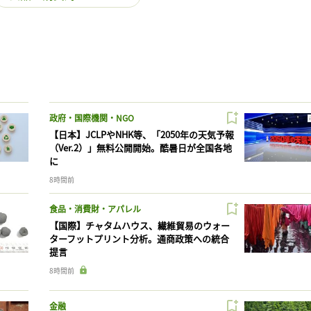
政府・国際機関・NGO
【日本】JCLPやNHK等、「2050年の天気予報
（Ver.2）」無料公開開始。酷暑日が全国各地
に
8時間前
食品・消費財・アパレル
【国際】チャタムハウス、繊維貿易のウォー
ターフットプリント分析。通商政策への統合
提言
8時間前
金融