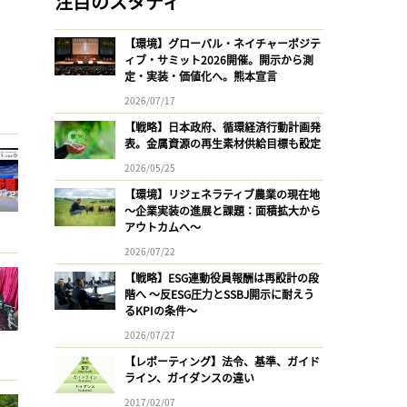
注目のスタディ
【環境】グローバル・ネイチャーポジテ
ィブ・サミット2026開催。開示から測
定・実装・価値化へ。熊本宣言
2026/07/17
【戦略】日本政府、循環経済行動計画発
表。金属資源の再生素材供給目標も設定
2026/05/25
【環境】リジェネラティブ農業の現在地
〜企業実装の進展と課題：面積拡大から
アウトカムへ〜
2026/07/22
【戦略】ESG連動役員報酬は再設計の段
階へ 〜反ESG圧力とSSBJ開示に耐えう
るKPIの条件〜
2026/07/27
【レポーティング】法令、基準、ガイド
ライン、ガイダンスの違い
2017/02/07