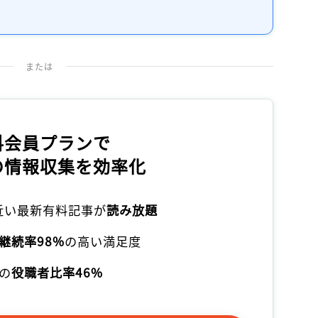
または
料会員プランで
の情報収集を効率化
本近い最新有料記事が
読み放題
継続率98%
の高い満足度
の
役職者比率46%