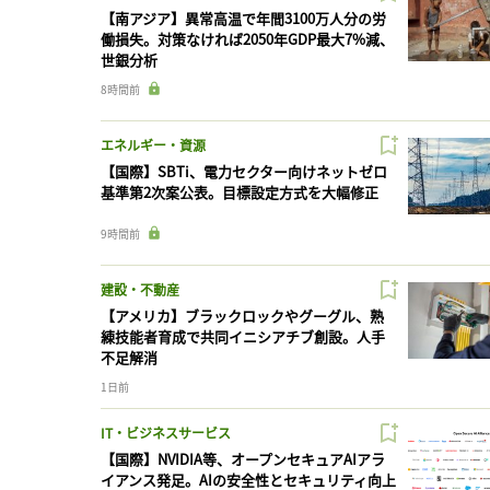
【南アジア】異常高温で年間3100万人分の労
働損失。対策なければ2050年GDP最大7%減、
世銀分析
8時間前
エネルギー・資源
【国際】SBTi、電力セクター向けネットゼロ
基準第2次案公表。目標設定方式を大幅修正
9時間前
建設・不動産
【アメリカ】ブラックロックやグーグル、熟
練技能者育成で共同イニシアチブ創設。人手
不足解消
1日前
IT・ビジネスサービス
【国際】NVIDIA等、オープンセキュアAIアラ
イアンス発足。AIの安全性とセキュリティ向上