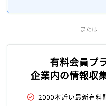
または
有料会員プ
企業内の情報収
2000本近い最新有料