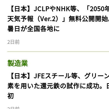
【日本】JCLPやNHK等、「2050
天気予報（Ver.2）」無料公開開
暑日が全国各地に
2日前
製造業
【日本】JFEスチール等、グリー
素を用いた還元鉄の試作に成功。
初
2日前