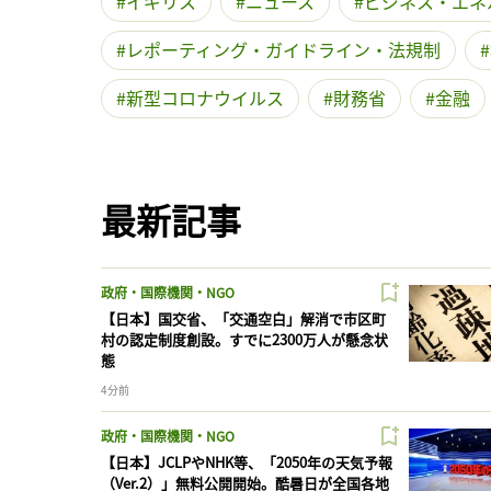
イギリス
ニュース
ビジネス・エネ
レポーティング・ガイドライン・法規制
新型コロナウイルス
財務省
金融
最新記事
政府・国際機関・NGO
【日本】国交省、「交通空白」解消で市区町
村の認定制度創設。すでに2300万人が懸念状
態
4分前
政府・国際機関・NGO
【日本】JCLPやNHK等、「2050年の天気予報
（Ver.2）」無料公開開始。酷暑日が全国各地