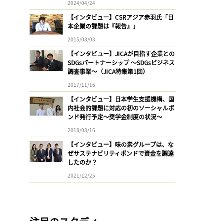
2024/04/24
【インタビュー】CSRアジア赤羽氏「日
本企業の課題は『報告』」
2015/08/03
【インタビュー】JICAが目指す企業との
SDGsパートナーシップ 〜SDGsビジネス
調査事業〜（JICA特集第1回）
2017/11/16
【インタビュー】日本学生支援機構、国
内社会的課題に対応の初のソーシャルボ
ンド発行予定〜奨学金制度の状況〜
2018/08/16
【インタビュー】味の素グループは、な
ぜサステナビリティボンドで資金を調達
したのか？
2021/12/25