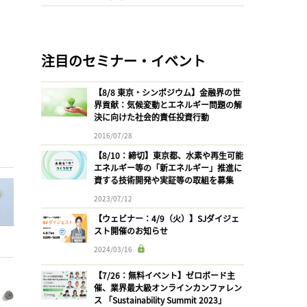
注目のセミナー・イベント
【8/8 東京・シンポジウム】金融界の世
界貢献：気候変動とエネルギー問題の解
決に向けた社会的責任投資行動
2016/07/28
【8/10：締切】東京都、水素や再生可能
エネルギー等の「新エネルギー」推進に
資する技術開発や実証等の取組を募集
2023/07/12
【ウェビナー：4/9（火）】SJダイジェ
スト開催のお知らせ
2024/03/16
【7/26：無料イベント】ゼロボード主
催、業界最大級オンラインカンファレン
ス 「Sustainability Summit 2023」