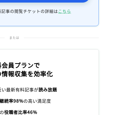
記事をお気に入りに保存するには
ログインが必要です
料記事の閲覧チケットの詳細は
こちら
ログイン
会員登録
または
料会員プランで
の情報収集を効率化
本近い最新有料記事が
読み放題
継続率98%
の高い満足度
の
役職者比率46%