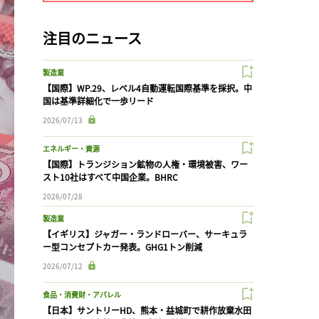
注目のニュース
製造業
【国際】WP.29、レベル4自動運転国際基準を採択。中
国は基準詳細化で一歩リード
2026/07/13
エネルギー・資源
【国際】トランジション鉱物の人権・環境被害、ワー
スト10社はすべて中国企業。BHRC
2026/07/28
製造業
【イギリス】ジャガー・ランドローバー、サーキュラ
ー型コンセプトカー発表。GHG1トン削減
2026/07/12
食品・消費財・アパレル
【日本】サントリーHD、熊本・益城町で耕作放棄水田