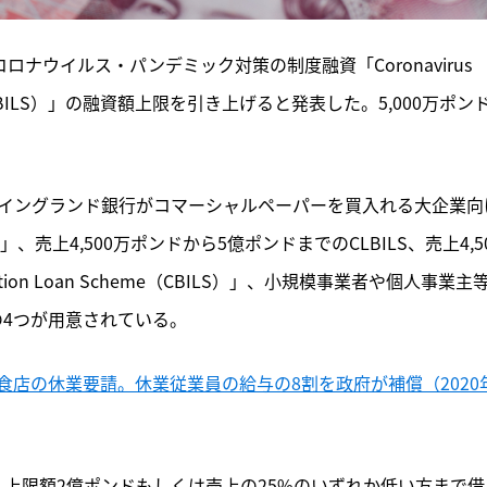
ナウイルス・パンデミック対策の制度融資「Coronavirus 
Scheme（CLBILS）」の融資額上限を引き上げると発表した。5,000万ポン
イングランド銀行がコマーシャルペーパーを買入れる大企業向
ty（CCFF）」、売上4,500万ポンドから5億ポンドまでのCLBILS、売上4,5
erruption Loan Scheme（CBILS）」、小規模事業者や個人事業主
S）」の4つが用意されている。
店の休業要請。休業従業員の給与の8割を政府が補償（2020
は、上限額2億ポンドもしくは売上の25%のいずれか低い方まで借