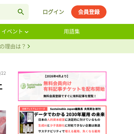
ログイン
会員登録
・イベント
用語集
。その理由は？
/22
上