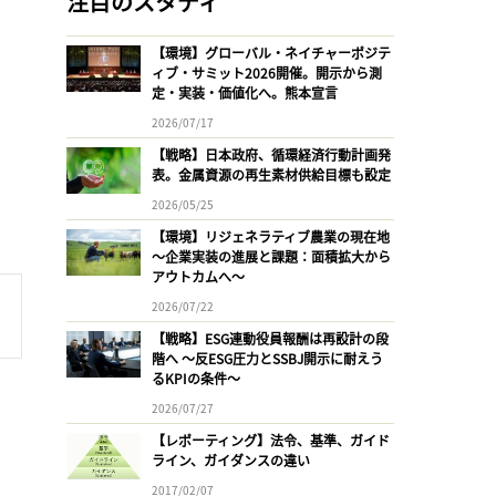
注目のスタディ
【環境】グローバル・ネイチャーポジテ
ィブ・サミット2026開催。開示から測
定・実装・価値化へ。熊本宣言
2026/07/17
【戦略】日本政府、循環経済行動計画発
表。金属資源の再生素材供給目標も設定
2026/05/25
【環境】リジェネラティブ農業の現在地
〜企業実装の進展と課題：面積拡大から
アウトカムへ〜
2026/07/22
【戦略】ESG連動役員報酬は再設計の段
階へ 〜反ESG圧力とSSBJ開示に耐えう
るKPIの条件〜
2026/07/27
【レポーティング】法令、基準、ガイド
ライン、ガイダンスの違い
2017/02/07