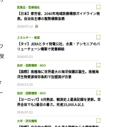
医薬品・医療福祉
【日本】厚労省、2040年地域医療構想ガイドライン発
表。自治体主導の態勢構築急務
2026/07/12
エネルギー・資源
【タイ】JERAとタイ発電公社、水素・アンモニアのバ
紙フ
リューチェーン構築で覚書締結
を受
2026/07/21
政府・国際機関・NGO
【国際】南極海に世界最大の海洋保護区誕生。南極海
洋生物資源保存条約で加盟国が合意
す
2016/11/16
ー
政府・国際機関・NGO
【ヨーロッパ】6月熱波、観測史上最高記録を更新。世
界全体でも2番目の暑さ。死者25,000人以上
2026/07/22
大学・研究機関