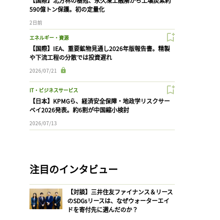
【国際】北方林の樹冠、永久凍土融解から土壌炭素約
590億トン保護。初の定量化
2日前
エネルギー・資源
【国際】IEA、重要鉱物見通し2026年版報告書。精製
や下流工程の分散では投資遅れ
2026/07/21
IT・ビジネスサービス
【日本】KPMGら、経済安全保障・地政学リスクサー
ベイ2026発表。約6割が中国縮小検討
2026/07/13
注目のインタビュー
【対談】三井住友ファイナンス＆リース
のSDGsリースは、なぜウォーターエイ
ドを寄付先に選んだのか？