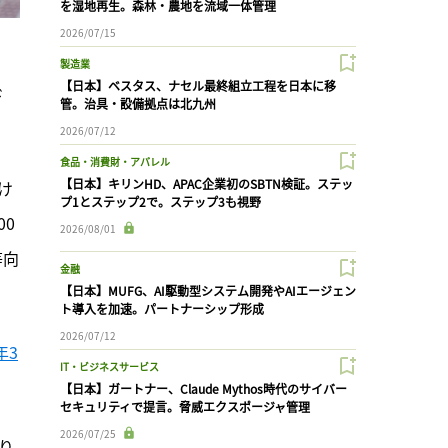
を湿地再生。森林・農地を流域一体管理
2026/07/15
製造業
【日本】ベスタス、ナセル最終組立工程を日本に移
ド
管。治具・設備拠点は北九州
2026/07/12
食品・消費財・アパレル
【日本】キリンHD、APAC企業初のSBTN検証。ステッ
け
プ1とステップ2で。ステップ3も視野
00
2026/08/01
等向
金融
【日本】MUFG、AI駆動型システム開発やAIエージェン
ト導入を加速。パートナーシップ形成
2026/07/12
年3
IT・ビジネスサービス
【日本】ガートナー、Claude Mythos時代のサイバー
セキュリティで提言。脅威エクスポージャ管理
2026/07/25
り