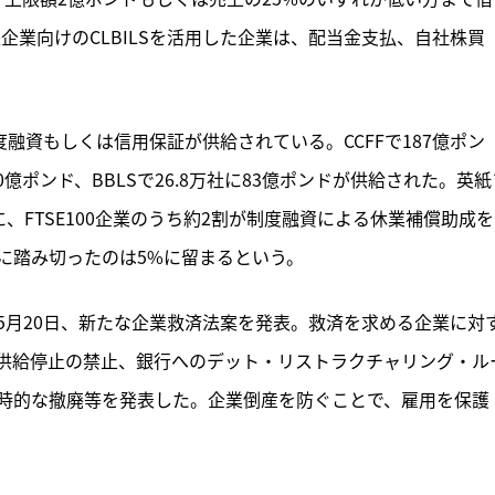
企業向けのCLBILSを活用した企業は、配当金支払、自社株買
融資もしくは信用保証が供給されている。CCFFで187億ポン
社に60億ポンド、BBLSで26.8万社に83億ポンドが供給された。英
、FTSE100企業のうち約2割が制度融資による休業補償助成
雇に踏み切ったのは5%に留まるという。
5月20日、新たな企業救済法案を発表。救済を求める企業に対
供給停止の禁止、銀行へのデット・リストラクチャリング・ル
時的な撤廃等を発表した。企業倒産を防ぐことで、雇用を保護