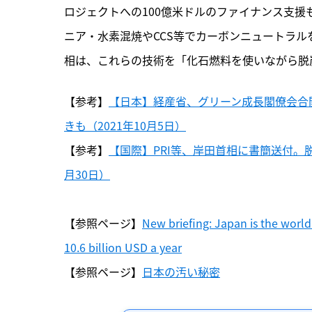
ロジェクトへの100億米ドルのファイナンス支
ニア・水素混焼やCCS等でカーボンニュートラ
相は、これらの技術を「化石燃料を使いながら脱
【参考】
【日本】経産省、グリーン成長閣僚会合
きも（2021年10月5日）
【参考】
【国際】PRI等、岸田首相に書簡送付。脱
月30日）
【参照ページ】
New briefing: Japan is the world’s
10.6 billion USD a year
【参照ページ】
日本の汚い秘密