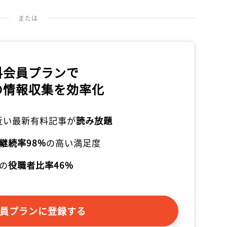
または
料会員プランで
の情報収集を効率化
本近い最新有料記事が
読み放題
継続率98%
の高い満足度
の
役職者比率46%
員プランに登録する