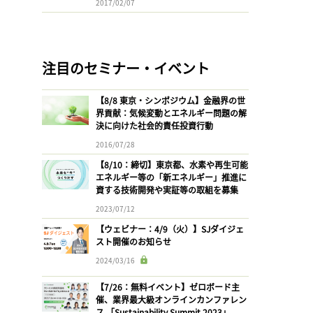
2017/02/07
注目のセミナー・イベント
【8/8 東京・シンポジウム】金融界の世
界貢献：気候変動とエネルギー問題の解
決に向けた社会的責任投資行動
2016/07/28
【8/10：締切】東京都、水素や再生可能
エネルギー等の「新エネルギー」推進に
資する技術開発や実証等の取組を募集
2023/07/12
【ウェビナー：4/9（火）】SJダイジェ
スト開催のお知らせ
2024/03/16
【7/26：無料イベント】ゼロボード主
催、業界最大級オンラインカンファレン
ス 「Sustainability Summit 2023」