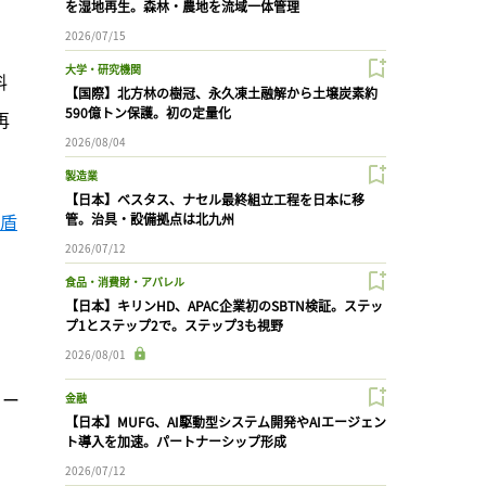
を湿地再生。森林・農地を流域一体管理
。
2026/07/15
大学・研究機関
料
【国際】北方林の樹冠、永久凍土融解から土壌炭素約
590億トン保護。初の定量化
再
2026/08/04
製造業
【日本】ベスタス、ナセル最終組立工程を日本に移
矛盾
管。治具・設備拠点は北九州
2026/07/12
食品・消費財・アパレル
【日本】キリンHD、APAC企業初のSBTN検証。ステッ
プ1とステップ2で。ステップ3も視野
2026/08/01
リー
金融
【日本】MUFG、AI駆動型システム開発やAIエージェン
。
ト導入を加速。パートナーシップ形成
2026/07/12