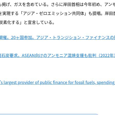
記事をお気に入りに保存するには
援も掲げ、ガスを含めている。さらに岸田首相は今年初め、アン
ログインが必要です
ルを実現する「アジア・ゼロエミッション共同体」も提唱。岸田
炭素化する」と宣言している。
ログイン
会員登録
開催。20ヶ国参加。アジア・トランジション・ファイナンスの
石炭要求。ASEAN向けのアンモニア混焼支援も批判（2022年
 largest provider of public finance for fossil fuels, spending 