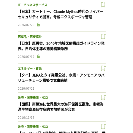
IT・ビジネスサービス
【日本】ガートナー、Claude Mythos時代のサイバー
セキュリティで提言。脅威エクスポージャ管理
2026/07/25
医薬品・医療福祉
【日本】厚労省、2040年地域医療構想ガイドライン発
表。自治体主導の態勢構築急務
2026/07/12
エネルギー・資源
【タイ】JERAとタイ発電公社、水素・アンモニアのバ
リューチェーン構築で覚書締結
2026/07/21
政府・国際機関・NGO
【国際】南極海に世界最大の海洋保護区誕生。南極海
洋生物資源保存条約で加盟国が合意
2016/11/16
政府・国際機関・NGO