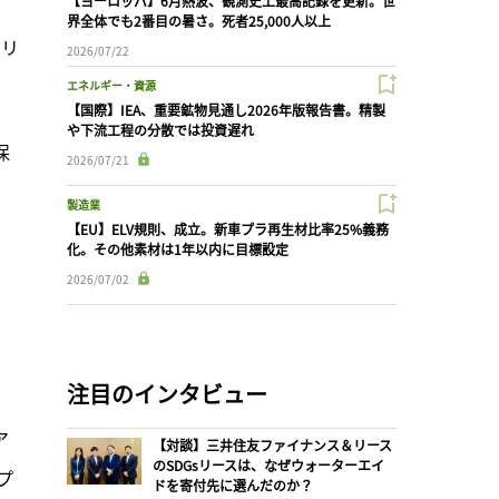
【ヨーロッパ】6月熱波、観測史上最高記録を更新。世
界全体でも2番目の暑さ。死者25,000人以上
タリ
2026/07/22
エネルギー・資源
【国際】IEA、重要鉱物見通し2026年版報告書。精製
や下流工程の分散では投資遅れ
保
2026/07/21
製造業
【EU】ELV規則、成立。新車プラ再生材比率25%義務
化。その他素材は1年以内に目標設定
2026/07/02
、
注目のインタビュー
ア
【対談】三井住友ファイナンス＆リース
のSDGsリースは、なぜウォーターエイ
プ
ドを寄付先に選んだのか？