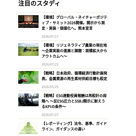
注目のスタディ
【環境】グローバル・ネイチャーポジテ
ィブ・サミット2026開催。開示から測
定・実装・価値化へ。熊本宣言
2026/07/17
【環境】リジェネラティブ農業の現在地
〜企業実装の進展と課題：面積拡大から
アウトカムへ〜
2026/07/22
【戦略】日本政府、循環経済行動計画発
表。金属資源の再生素材供給目標も設定
2026/05/25
【戦略】ESG連動役員報酬は再設計の段
階へ 〜反ESG圧力とSSBJ開示に耐えう
るKPIの条件〜
2026/07/27
【レポーティング】法令、基準、ガイド
ライン、ガイダンスの違い