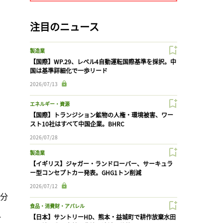
注目のニュース
製造業
【国際】WP.29、レベル4自動運転国際基準を採択。中
国は基準詳細化で一歩リード
2026/07/13
エネルギー・資源
【国際】トランジション鉱物の人権・環境被害、ワー
スト10社はすべて中国企業。BHRC
2026/07/28
製造業
【イギリス】ジャガー・ランドローバー、サーキュラ
ー型コンセプトカー発表。GHG1トン削減
2026/07/12
を分
食品・消費財・アパレル
、
【日本】サントリーHD、熊本・益城町で耕作放棄水田