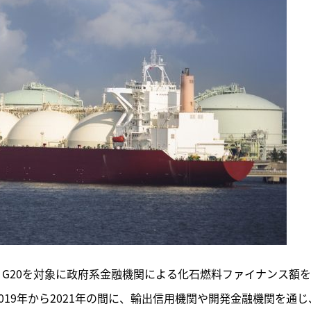
lは11月8日、G20を対象に政府系金融機関による化石燃料ファイナンス額
019年から2021年の間に、輸出信用機関や開発金融機関を通じ