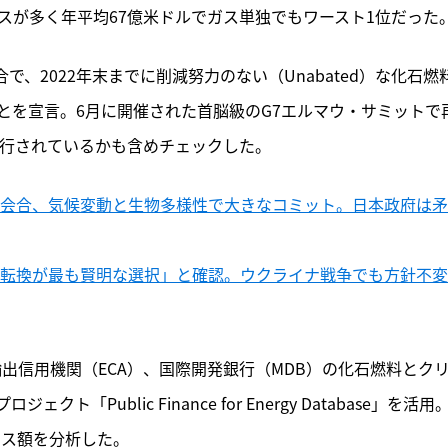
ガスが多く年平均67億米ドルでガス単独でもワースト1位だった
、2022年末までに削減努力のない（Unabated）な化石燃
とを宣言。6月に開催された首脳級のG7エルマウ・サミットで
履行されているかも含めチェックした。
相会合、気候変動と生物多様性で大きなコミット。日本政府は
ネ転換が最も賢明な選択」と確認。ウクライナ戦争でも方針不変
輸出信用機関（ECA）、国際開発銀行（MDB）の化石燃料とク
Public Finance for Energy Database」を活用
ナンス額を分析した。