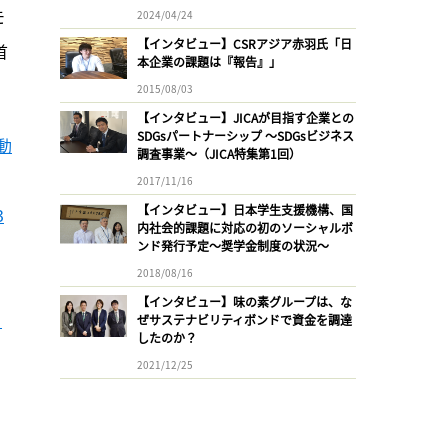
モ
2024/04/24
【インタビュー】CSRアジア赤羽氏「日
首
本企業の課題は『報告』」
2015/08/03
【インタビュー】JICAが目指す企業との
SDGsパートナーシップ 〜SDGsビジネス
動
調査事業〜（JICA特集第1回）
2017/11/16
【インタビュー】日本学生支援機構、国
3
内社会的課題に対応の初のソーシャルボ
ンド発行予定〜奨学金制度の状況〜
2018/08/16
【インタビュー】味の素グループは、な
ぜサステナビリティボンドで資金を調達
したのか？
2021/12/25