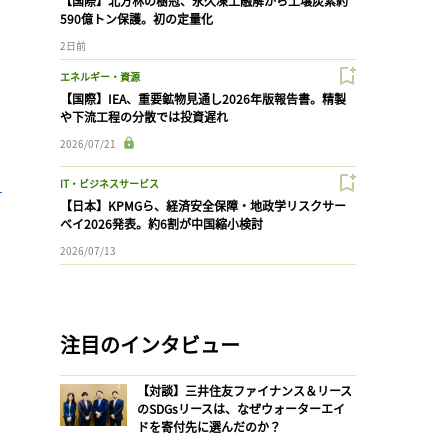
【国際】北方林の樹冠、永久凍土融解から土壌炭素約
。
590億トン保護。初の定量化
2日前
エネルギー・資源
【国際】IEA、重要鉱物見通し2026年版報告書。精製
や下流工程の分散では投資遅れ
2026/07/21
IT・ビジネスサービス
【日本】KPMGら、経済安全保障・地政学リスクサー
ベイ2026発表。約6割が中国縮小検討
2026/07/13
注目のインタビュー
【対談】三井住友ファイナンス＆リース
のSDGsリースは、なぜウォーターエイ
ドを寄付先に選んだのか？