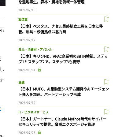
を湿地再生。森林・農地を流域一体管理
2026/07/15
ー
製造業
【日本】ベスタス、ナセル最終組立工程を日本に移
示
管。治具・設備拠点は北九州
2026/07/12
食品・消費財・アパレル
【日本】キリンHD、APAC企業初のSBTN検証。ステッ
を
プ1とステップ2で。ステップ3も視野
し
2026/08/01
ナ
金融
【日本】MUFG、AI駆動型システム開発やAIエージェン
。
ト導入を加速。パートナーシップ形成
2026/07/12
会
IT・ビジネスサービス
【日本】ガートナー、Claude Mythos時代のサイバー
セキュリティで提言。脅威エクスポージャ管理
2026/07/25
生