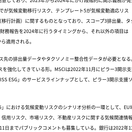
までが気候変動移行リスク、テンプレート5が気候変動適応リス
（移行計画）に関するものとなっており、スコープ3排出量、タ
の財務報告を2024年に行うタイミングから、それ以外の項目は
グから適用される。
ス先の排出量データやタクソノミー整合性データが必要となる
を強化してきている形。MSCIは2022年11月にピラー3開示支
ISS ESG」のサービスラインナップとして、ピラー3開示支援
or-55」における気候変動リスクのシナリオ分析の一環として、EU
、信用リスク、市場リスク、不動産リスクに関する気候関連情
1日までパブリックコメントも募集している。銀行は2022年1