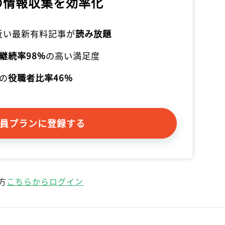
の情報収集を効率化
本近い最新有料記事が
読み放題
継続率98%
の高い満足度
の
役職者比率46%
員プランに登録する
方
こちらからログイン