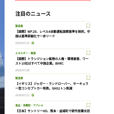
注目のニュース
製造業
【国際】WP.29、レベル4自動運転国際基準を採択。中
国は基準詳細化で一歩リード
2026/07/13
エネルギー・資源
【国際】トランジション鉱物の人権・環境被害、ワー
スト10社はすべて中国企業。BHRC
2026/07/28
製造業
【イギリス】ジャガー・ランドローバー、サーキュラ
ー型コンセプトカー発表。GHG1トン削減
2026/07/12
食品・消費財・アパレル
【日本】サントリーHD、熊本・益城町で耕作放棄水田