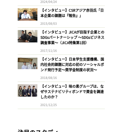
2024/04/24
【インタビュー】CSRアジア赤羽氏「日
本企業の課題は『報告』」
2015/08/03
【インタビュー】JICAが目指す企業との
SDGsパートナーシップ 〜SDGsビジネス
調査事業〜（JICA特集第1回）
2017/11/16
【インタビュー】日本学生支援機構、国
内社会的課題に対応の初のソーシャルボ
ンド発行予定〜奨学金制度の状況〜
2018/08/16
【インタビュー】味の素グループは、な
ぜサステナビリティボンドで資金を調達
したのか？
2021/12/25