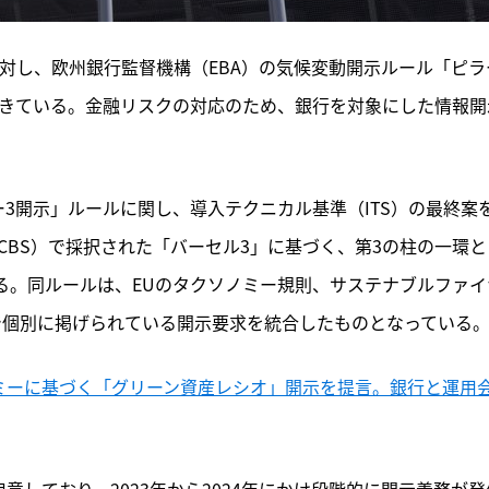
に対し、欧州銀行監督機構（EBA）の気候変動開示ルール「ピラ
てきている。金融リスクの対応のため、銀行を対象にした情報開
ー3開示」ルールに関し、導入テクニカル基準（ITS）の最終案
BCBS）で採択された「バーセル3」に基づく、第3の柱の一環と
る。同ルールは、EUのタクソノミー規則、サステナブルファイ
）で個別に掲げられている開示要求を統合したものとなっている
ノミーに基づく「グリーン資産レシオ」開示を提言。銀行と運用
用意しており、2023年から2024年にかけ段階的に開示義務が発