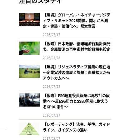
注目のスタディ
【環境】グローバル・ネイチャーポジテ
ィブ・サミット2026開催。開示から測
定・実装・価値化へ。熊本宣言
2026/07/17
【戦略】日本政府、循環経済行動計画発
表。金属資源の再生素材供給目標も設定
2026/05/25
【環境】リジェネラティブ農業の現在地
〜企業実装の進展と課題：面積拡大から
アウトカムへ〜
2026/07/22
【戦略】ESG連動役員報酬は再設計の段
階へ 〜反ESG圧力とSSBJ開示に耐えう
るKPIの条件〜
2026/07/27
【レポーティング】法令、基準、ガイド
ライン、ガイダンスの違い
2017/02/07