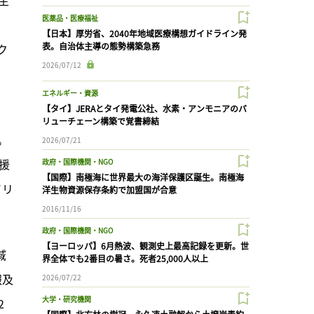
医薬品・医療福祉
【日本】厚労省、2040年地域医療構想ガイドライン発
表。自治体主導の態勢構築急務
ク
2026/07/12
エネルギー・資源
【タイ】JERAとタイ発電公社、水素・アンモニアのバ
リューチェーン構築で覚書締結
。
2026/07/21
援
政府・国際機関・NGO
【国際】南極海に世界最大の海洋保護区誕生。南極海
ソリ
洋生物資源保存条約で加盟国が合意
2016/11/16
政府・国際機関・NGO
【ヨーロッパ】6月熱波、観測史上最高記録を更新。世
域
界全体でも2番目の暑さ。死者25,000人以上
報及
2026/07/22
大学・研究機関
2