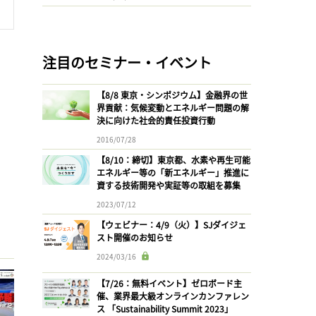
注目のセミナー・イベント
【8/8 東京・シンポジウム】金融界の世
界貢献：気候変動とエネルギー問題の解
決に向けた社会的責任投資行動
2016/07/28
【8/10：締切】東京都、水素や再生可能
エネルギー等の「新エネルギー」推進に
資する技術開発や実証等の取組を募集
2023/07/12
【ウェビナー：4/9（火）】SJダイジェ
スト開催のお知らせ
2024/03/16
【7/26：無料イベント】ゼロボード主
催、業界最大級オンラインカンファレン
ス 「Sustainability Summit 2023」