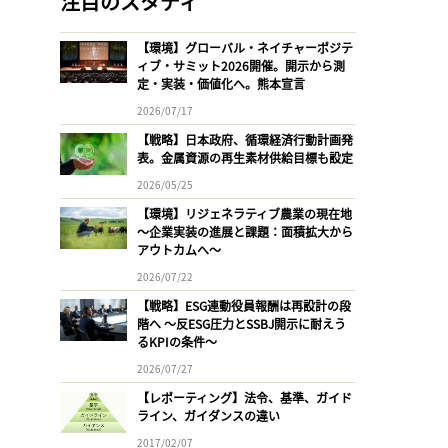
注目のスタディ
【環境】グローバル・ネイチャーポジテ
ィブ・サミット2026開催。開示から測
定・実装・価値化へ。熊本宣言
2026/07/17
【戦略】日本政府、循環経済行動計画発
表。金属資源の再生素材供給目標も設定
2026/05/25
【環境】リジェネラティブ農業の現在地
〜企業実装の進展と課題：面積拡大から
アウトカムへ〜
2026/07/22
【戦略】ESG連動役員報酬は再設計の段
階へ 〜反ESG圧力とSSBJ開示に耐えう
るKPIの条件〜
2026/07/27
【レポーティング】法令、基準、ガイド
ライン、ガイダンスの違い
2017/02/07