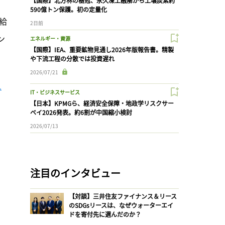
【国際】北方林の樹冠、永久凍土融解から土壌炭素約
590億トン保護。初の定量化
給
2日前
ン
エネルギー・資源
【国際】IEA、重要鉱物見通し2026年版報告書。精製
や下流工程の分散では投資遅れ
2026/07/21
1
IT・ビジネスサービス
【日本】KPMGら、経済安全保障・地政学リスクサー
ベイ2026発表。約6割が中国縮小検討
2026/07/13
注目のインタビュー
【対談】三井住友ファイナンス＆リース
のSDGsリースは、なぜウォーターエイ
ドを寄付先に選んだのか？