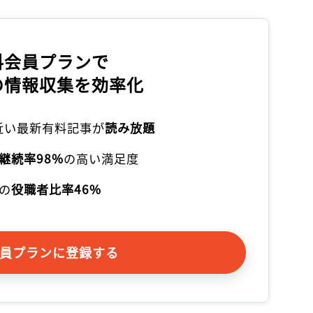
料会員プランで
の情報収集を効率化
本近い最新有料記事が
読み放題
継続率98%
の高い満足度
の
役職者比率46%
員プランに登録する