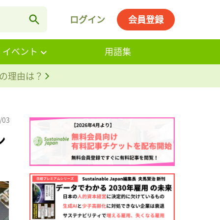
ログイン
会員登録
・イベント
用語集
。その理由は？
/03
ン