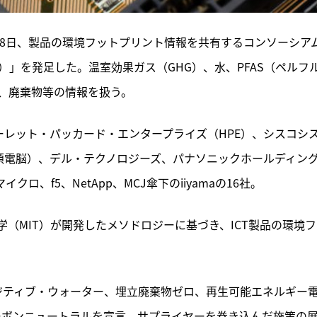
28日、製品の環境フットプリント情報を共有するコンソーシア
orithm（PAIA）」を発足した。温室効果ガス（GHG）、水、PFAS（ペルフ
、廃棄物等の情報を扱う。
ーレット・パッカード・エンタープライズ（HPE）、シスコシ
華碩電脳）、デル・テクノロジーズ、パナソニックホールディン
ロ、f5、NetApp、MCJ傘下のiiyamaの16社。
（MIT）が開発したメソドロジーに基づき、ICT製品の環境フ
・ポジティブ・ウォーター、埋立廃棄物ゼロ、再生可能エネルギー
たカーボンニュートラルを宣言。サプライヤーを巻き込んだ施策の