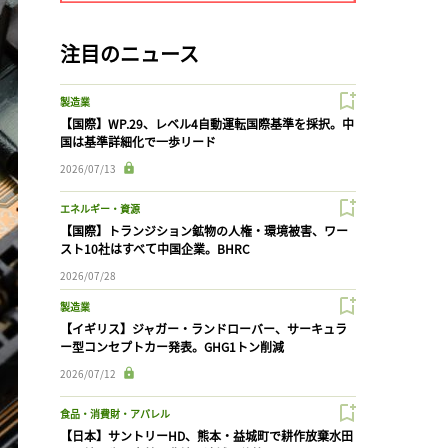
注目のニュース
製造業
【国際】WP.29、レベル4自動運転国際基準を採択。中
国は基準詳細化で一歩リード
2026/07/13
エネルギー・資源
【国際】トランジション鉱物の人権・環境被害、ワー
スト10社はすべて中国企業。BHRC
2026/07/28
製造業
【イギリス】ジャガー・ランドローバー、サーキュラ
ー型コンセプトカー発表。GHG1トン削減
2026/07/12
食品・消費財・アパレル
【日本】サントリーHD、熊本・益城町で耕作放棄水田