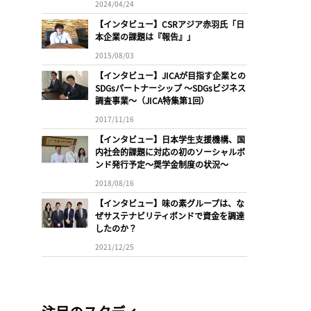
2024/04/24
【インタビュー】CSRアジア赤羽氏「日
本企業の課題は『報告』」
2015/08/03
【インタビュー】JICAが目指す企業との
SDGsパートナーシップ 〜SDGsビジネス
調査事業〜（JICA特集第1回）
2017/11/16
【インタビュー】日本学生支援機構、国
内社会的課題に対応の初のソーシャルボ
ンド発行予定〜奨学金制度の状況〜
2018/08/16
【インタビュー】味の素グループは、な
ぜサステナビリティボンドで資金を調達
したのか？
2021/12/25