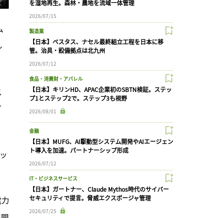
を湿地再生。森林・農地を流域一体管理
2026/07/15
ム
製造業
【日本】ベスタス、ナセル最終組立工程を日本に移
ル
管。治具・設備拠点は北九州
2026/07/12
食品・消費財・アパレル
【日本】キリンHD、APAC企業初のSBTN検証。ステッ
ス
プ1とステップ2で。ステップ3も視野
グ
2026/08/01
金融
【日本】MUFG、AI駆動型システム開発やAIエージェン
ト導入を加速。パートナーシップ形成
ッ
2026/07/12
IT・ビジネスサービス
【日本】ガートナー、Claude Mythos時代のサイバー
セキュリティで提言。脅威エクスポージャ管理
電力
2026/07/25
展開