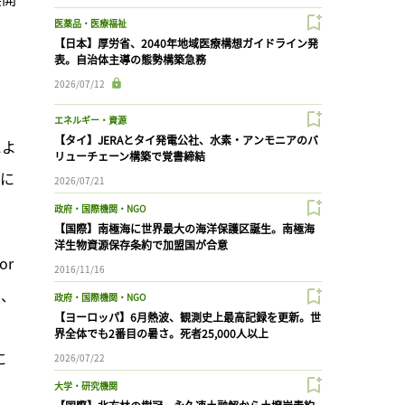
医薬品・医療福祉
【日本】厚労省、2040年地域医療構想ガイドライン発
表。自治体主導の態勢構築急務
2026/07/12
エネルギー・資源
【タイ】JERAとタイ発電公社、水素・アンモニアのバ
によ
リューチェーン構築で覚書締結
とに
2026/07/21
政府・国際機関・NGO
【国際】南極海に世界最大の海洋保護区誕生。南極海
洋生物資源保存条約で加盟国が合意
r 
2016/11/16
）、
政府・国際機関・NGO
【ヨーロッパ】6月熱波、観測史上最高記録を更新。世
界全体でも2番目の暑さ。死者25,000人以上
に
2026/07/22
大学・研究機関