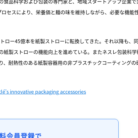
ーの食品科学および包装の専門家と、地域スタートアップ企業で
プロセスにより、栄養価と麺の味を維持しながら、必要な機能
ストロー45億本を紙製ストローに転換してきた。それ以降も、
存の紙製ストローの機能向上を進めている。またネスレ包装科学
り、耐熱性のある紙製容器用の非プラスチックコーティングの
lé's innovative packaging accessories
料会員登録で