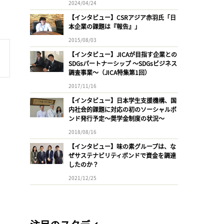
2024/04/24
【インタビュー】CSRアジア赤羽氏「日
本企業の課題は『報告』」
2015/08/03
【インタビュー】JICAが目指す企業との
SDGsパートナーシップ 〜SDGsビジネス
調査事業〜（JICA特集第1回）
2017/11/16
【インタビュー】日本学生支援機構、国
内社会的課題に対応の初のソーシャルボ
ンド発行予定〜奨学金制度の状況〜
2018/08/16
【インタビュー】味の素グループは、な
ぜサステナビリティボンドで資金を調達
したのか？
2021/12/25