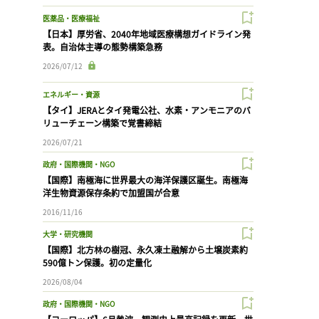
医薬品・医療福祉
【日本】厚労省、2040年地域医療構想ガイドライン発
表。自治体主導の態勢構築急務
2026/07/12
エネルギー・資源
【タイ】JERAとタイ発電公社、水素・アンモニアのバ
リューチェーン構築で覚書締結
2026/07/21
政府・国際機関・NGO
【国際】南極海に世界最大の海洋保護区誕生。南極海
洋生物資源保存条約で加盟国が合意
2016/11/16
大学・研究機関
【国際】北方林の樹冠、永久凍土融解から土壌炭素約
590億トン保護。初の定量化
2026/08/04
政府・国際機関・NGO