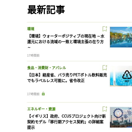
最新記事
環境
【環境】ウォーターポジティブの現在地 ～水
還元における流域の一致と環境主張の在り方
～
17時間前
食品・消費財・アパレル
【日本】経産省、バラ売りPETボトル飲料販売
でもラベルレス可能に。省令改正
17時間前
エネルギー・資源
【イギリス】政府、CCUSプロジェクト向け新
契約モデル「移行期アクセス契約」の詳細案
提示