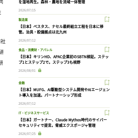
共
を湿地再生。森林・農地を流域一体管理
2026/07/15
性
製造業
【日本】ベスタス、ナセル最終組立工程を日本に移
管。治具・設備拠点は北九州
同社
2026/07/12
食品・消費財・アパレル
研
【日本】キリンHD、APAC企業初のSBTN検証。ステッ
研
プ1とステップ2で。ステップ3も視野
2026/08/01
金融
【日本】MUFG、AI駆動型システム開発やAIエージェン
ト導入を加速。パートナーシップ形成
2026/07/12
IT・ビジネスサービス
【日本】ガートナー、Claude Mythos時代のサイバー
セキュリティで提言。脅威エクスポージャ管理
2026/07/25