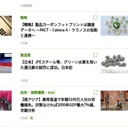
18時間前
戦略
【戦略】製品カーボンフットプリントは調達
データへ 〜PACT・Catena-X・ウラノスの役割
と連携〜
1日前
製造業
【日本】JFEスチール等、グリーン水素を用い
た還元鉄の試作に成功。日本初
1日前
政府・国際機関・NGO
【南アジア】異常高温で年間3100万人分の労
働損失。対策なければ2050年GDP最大7%減、
世銀分析
1日前