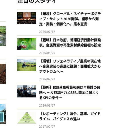
注目のスタディ
【環境】グローバル・ネイチャーポジテ
ィブ・サミット2026開催。開示から測
定・実装・価値化へ。熊本宣言
2026/07/17
【戦略】日本政府、循環経済行動計画発
表。金属資源の再生素材供給目標も設定
2026/05/25
【環境】リジェネラティブ農業の現在地
〜企業実装の進展と課題：面積拡大から
アウトカムへ〜
2026/07/22
【戦略】ESG連動役員報酬は再設計の段
階へ 〜反ESG圧力とSSBJ開示に耐えう
るKPIの条件〜
2026/07/27
【レポーティング】法令、基準、ガイド
ライン、ガイダンスの違い
2017/02/07