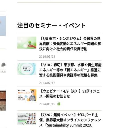
注目のセミナー・イベント
【8/8 東京・シンポジウム】金融界の世
界貢献：気候変動とエネルギー問題の解
決に向けた社会的責任投資行動
2016/07/28
【8/10：締切】東京都、水素や再生可能
エネルギー等の「新エネルギー」推進に
資する技術開発や実証等の取組を募集
2023/07/12
【ウェビナー：4/9（火）】SJダイジェ
スト開催のお知らせ
2024/03/16
【7/26：無料イベント】ゼロボード主
催、業界最大級オンラインカンファレン
ス 「Sustainability Summit 2023」