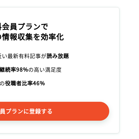
料会員プランで
の情報収集を効率化
本近い最新有料記事が
読み放題
継続率98%
の高い満足度
の
役職者比率46%
員プランに登録する