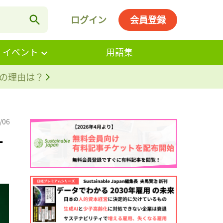
ログイン
会員登録
・イベント
用語集
。その理由は？
/06
ォ