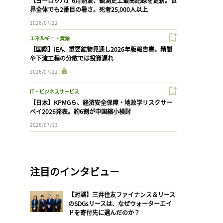
【ヨーロッパ】6月熱波、観測史上最高記録を更新。世
界全体でも2番目の暑さ。死者25,000人以上
2026/07/22
エネルギー・資源
【国際】IEA、重要鉱物見通し2026年版報告書。精製
や下流工程の分散では投資遅れ
2026/07/21
IT・ビジネスサービス
【日本】KPMGら、経済安全保障・地政学リスクサー
ベイ2026発表。約6割が中国縮小検討
2026/07/13
注目のインタビュー
【対談】三井住友ファイナンス＆リース
のSDGsリースは、なぜウォーターエイ
ドを寄付先に選んだのか？