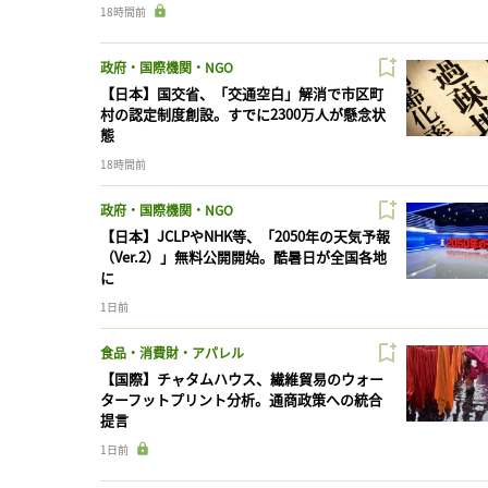
18時間前
政府・国際機関・NGO
【日本】国交省、「交通空白」解消で市区町
村の認定制度創設。すでに2300万人が懸念状
態
18時間前
政府・国際機関・NGO
【日本】JCLPやNHK等、「2050年の天気予報
（Ver.2）」無料公開開始。酷暑日が全国各地
に
1日前
食品・消費財・アパレル
【国際】チャタムハウス、繊維貿易のウォー
ターフットプリント分析。通商政策への統合
提言
1日前