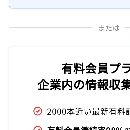
または
有料会員プ
企業内の情報収
2000本近い最新有料