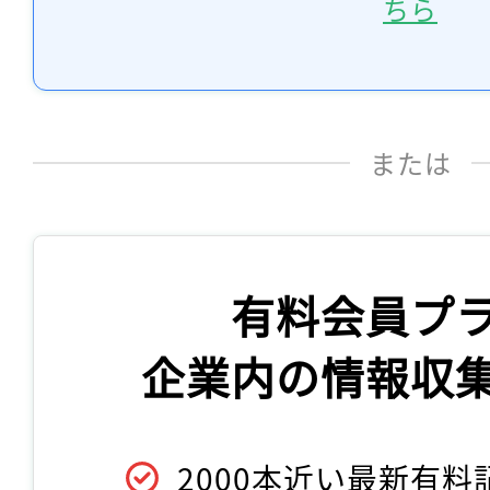
ちら
または
有料会員プ
企業内の情報収
2000本近い最新有料