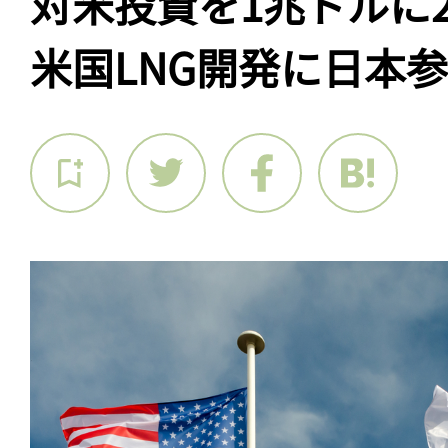
対米投資を1兆ドルに
米国LNG開発に日本