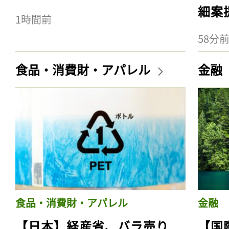
細案
1時間前
58分
食品・消費財・アパレル
金融
食品・消費財・アパレル
金融
【日本】経産省、バラ売り
【国