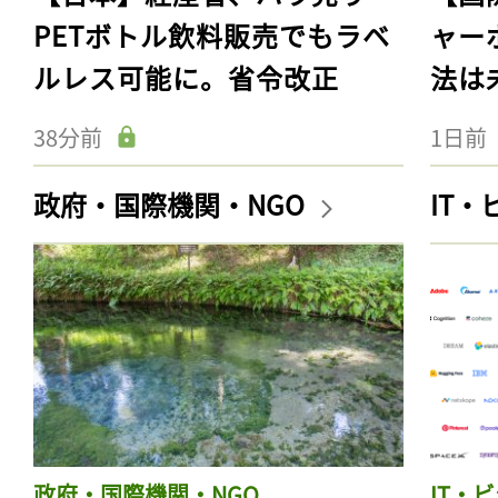
PETボトル飲料販売でもラベ
ャー
ルレス可能に。省令改正
法は
38分前
1日前
政府・国際機関・NGO
IT
政府・国際機関・NGO
IT・