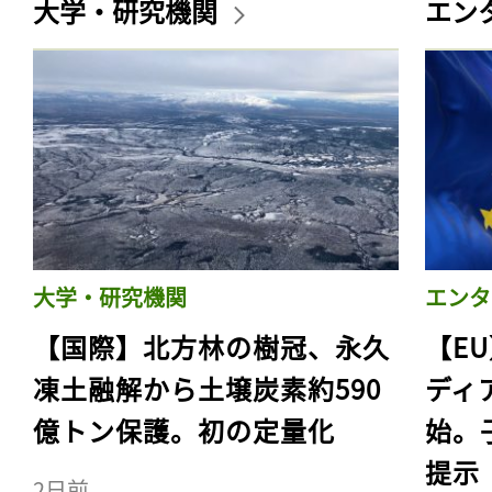
大学・研究機関
エン
大学・研究機関
エンタ
【国際】北方林の樹冠、永久
【E
凍土融解から土壌炭素約590
ディ
億トン保護。初の定量化
始。
提示
2日前