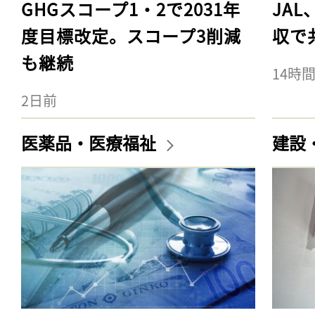
GHGスコープ1・2で2031年
JA
度目標改定。スコープ3削減
収で
も継続
14時
2日前
医薬品・医療福祉
建設