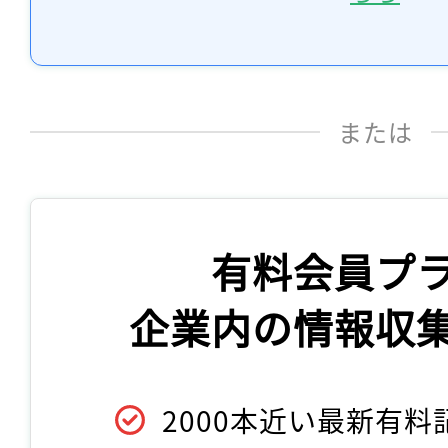
または
有料会員プ
企業内の情報収
2000本近い最新有料