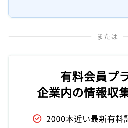
または
有料会員プ
企業内の情報収
2000本近い最新有料