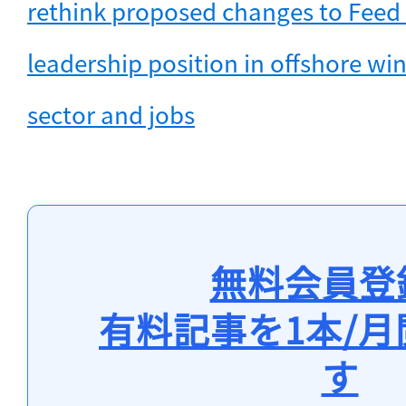
rethink proposed changes to Feed in 
leadership position in offshore win
sector and jobs
無料会員登
有料記事を1本/
す