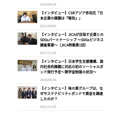
2024/04/24
【インタビュー】CSRアジア赤羽氏「日
本企業の課題は『報告』」
2015/08/03
【インタビュー】JICAが目指す企業との
SDGsパートナーシップ 〜SDGsビジネス
調査事業〜（JICA特集第1回）
2017/11/16
【インタビュー】日本学生支援機構、国
内社会的課題に対応の初のソーシャルボ
ンド発行予定〜奨学金制度の状況〜
2018/08/16
【インタビュー】味の素グループは、な
ぜサステナビリティボンドで資金を調達
したのか？
2021/12/25