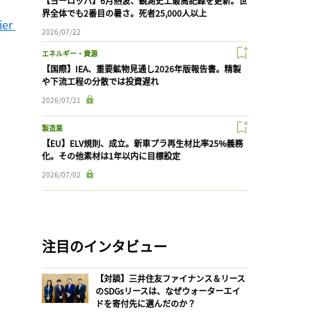
【ヨーロッパ】6月熱波、観測史上最高記録を更新。世
界全体でも2番目の暑さ。死者25,000人以上
er 
2026/07/22
エネルギー・資源
【国際】IEA、重要鉱物見通し2026年版報告書。精製
や下流工程の分散では投資遅れ
2026/07/21
製造業
【EU】ELV規則、成立。新車プラ再生材比率25%義務
化。その他素材は1年以内に目標設定
2026/07/02
注目のインタビュー
【対談】三井住友ファイナンス＆リース
のSDGsリースは、なぜウォーターエイ
ドを寄付先に選んだのか？