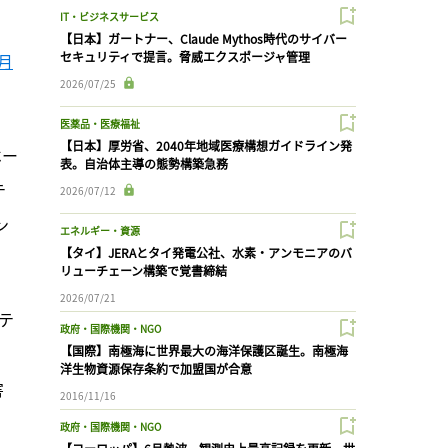
IT・ビジネスサービス
【日本】ガートナー、Claude Mythos時代のサイバー
セキュリティで提言。脅威エクスポージャ管理
4月
2026/07/25
医薬品・医療福祉
【日本】厚労省、2040年地域医療構想ガイドライン発
ベー
表。自治体主導の態勢構築急務
テ
2026/07/12
ン
エネルギー・資源
【タイ】JERAとタイ発電公社、水素・アンモニアのバ
リューチェーン構築で覚書締結
2026/07/21
テ
政府・国際機関・NGO
【国際】南極海に世界最大の海洋保護区誕生。南極海
洋生物資源保存条約で加盟国が合意
害
2016/11/16
政府・国際機関・NGO