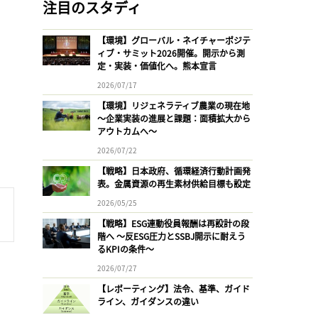
注目のスタディ
【環境】グローバル・ネイチャーポジテ
ィブ・サミット2026開催。開示から測
定・実装・価値化へ。熊本宣言
2026/07/17
【環境】リジェネラティブ農業の現在地
〜企業実装の進展と課題：面積拡大から
アウトカムへ〜
2026/07/22
【戦略】日本政府、循環経済行動計画発
表。金属資源の再生素材供給目標も設定
2026/05/25
【戦略】ESG連動役員報酬は再設計の段
階へ 〜反ESG圧力とSSBJ開示に耐えう
るKPIの条件〜
2026/07/27
【レポーティング】法令、基準、ガイド
ライン、ガイダンスの違い