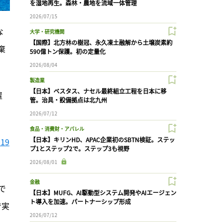
を湿地再生。森林・農地を流域一体管理
2026/07/15
な
大学・研究機関
【国際】北方林の樹冠、永久凍土融解から土壌炭素約
棄
590億トン保護。初の定量化
2026/08/04
製造業
【日本】ベスタス、ナセル最終組立工程を日本に移
置
管。治具・設備拠点は北九州
2026/07/12
食品・消費財・アパレル
【日本】キリンHD、APAC企業初のSBTN検証。ステッ
19
プ1とステップ2で。ステップ3も視野
2026/08/01
金融
で
【日本】MUFG、AI駆動型システム開発やAIエージェン
ト導入を加速。パートナーシップ形成
で実
2026/07/12