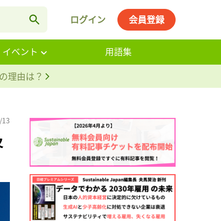
ログイン
会員登録
・イベント
用語集
。その理由は？
/13
及