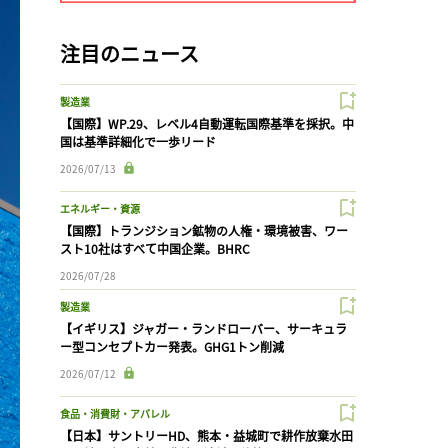
注目のニュース
製造業
【国際】WP.29、レベル4自動運転国際基準を採択。中
国は基準詳細化で一歩リード
2026/07/13
エネルギー・資源
【国際】トランジション鉱物の人権・環境被害、ワー
スト10社はすべて中国企業。BHRC
2026/07/28
製造業
【イギリス】ジャガー・ランドローバー、サーキュラ
ー型コンセプトカー発表。GHG1トン削減
2026/07/12
食品・消費財・アパレル
【日本】サントリーHD、熊本・益城町で耕作放棄水田