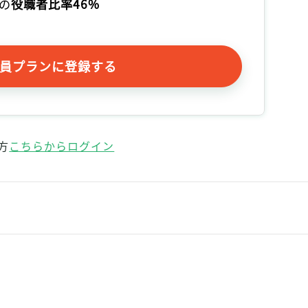
の
役職者比率46%
員プランに登録する
方
こちらからログイン