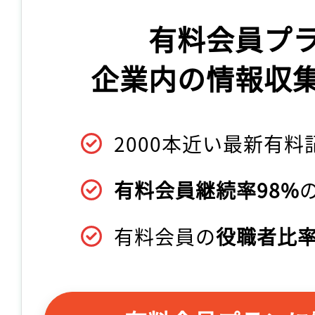
有料会員プ
企業内の情報収
2000本近い最新有料
有料会員継続率98%
有料会員の
役職者比率