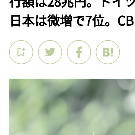
行額は28兆円。ドイ
日本は微増で7位。CB