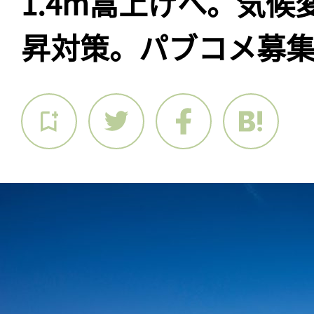
1.4m嵩上げへ。気
昇対策。パブコメ募