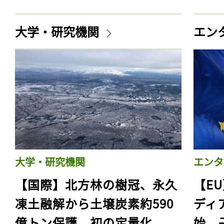
大学・研究機関
エン
記事をお気に入りに
大学・研究機関
エンタ
ログインが必
【国際】北方林の樹冠、永久
【E
凍土融解から土壌炭素約590
ディ
億トン保護。初の定量化
始。