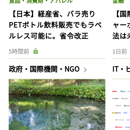
食品・消費財・アパレル
金融
【日本】経産省、バラ売り
【国
PETボトル飲料販売でもラベ
ャー
ルレス可能に。省令改正
法は
5時間前
1日前
政府・国際機関・NGO
IT