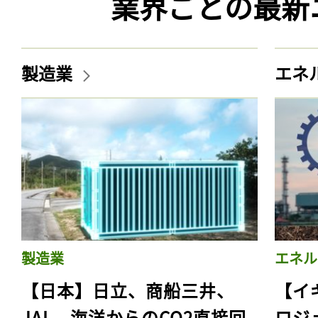
業界ごとの最新
製造業
エネ
製造業
エネル
【日本】日立、商船三井、
【イ
JAL、海洋からのCO2直接回
ロジ