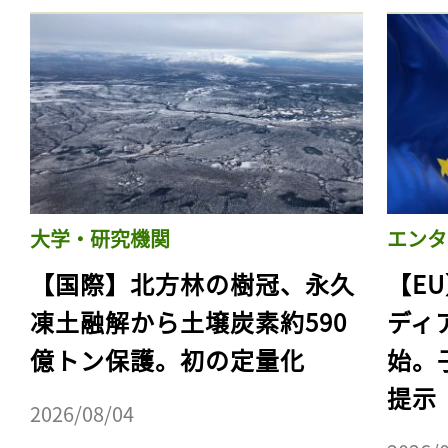
大学・研究機関
エンタ
【国際】北方林の樹冠、永久
【E
凍土融解から土壌炭素約590
ディ
億トン保護。初の定量化
始。
提示
2026/08/04