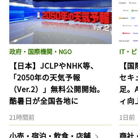
政府・国際機関・NGO
IT・
【日本】JCLPやNHK等、
【国
「2050年の天気予報
セキ
（Ver.2）」無料公開開始。
足。
酷暑日が全国各地に
ィ向
21時間前
1日前
小売・宿泊・飲食・店舗
商社