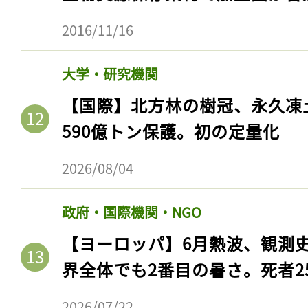
ログイン
2016/11/16
大学・研究機関
会員登録
【国際】北方林の樹冠、永久凍
590億トン保護。初の定量化
2026/08/04
政府・国際機関・NGO
【ヨーロッパ】6月熱波、観測
界全体でも2番目の暑さ。死者25
2026/07/22