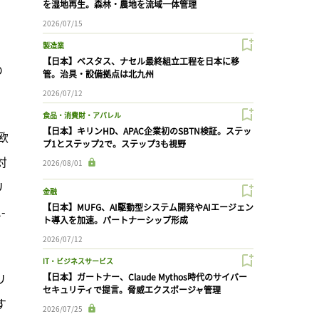
を湿地再生。森林・農地を流域一体管理
2026/07/15
）
製造業
【日本】ベスタス、ナセル最終組立工程を日本に移
の
管。治具・設備拠点は北九州
2026/07/12
食品・消費財・アパレル
【日本】キリンHD、APAC企業初のSBTN検証。ステッ
欧
プ1とステップ2で。ステップ3も視野
対
2026/08/01
リ
金融
【日本】MUFG、AI駆動型システム開発やAIエージェン
-
ト導入を加速。パートナーシップ形成
2026/07/12
IT・ビジネスサービス
リ
【日本】ガートナー、Claude Mythos時代のサイバー
セキュリティで提言。脅威エクスポージャ管理
す
2026/07/25