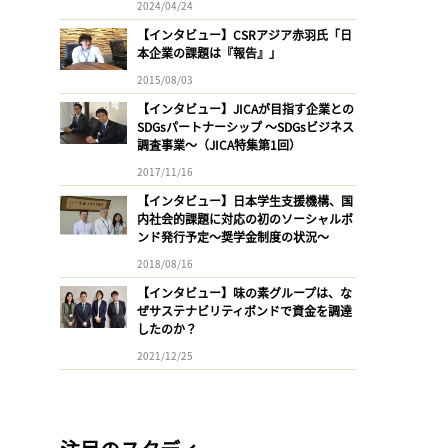
2024/04/24
【インタビュー】CSRアジア赤羽氏「日
本企業の課題は『報告』」
2015/08/03
【インタビュー】JICAが目指す企業との
SDGsパートナーシップ 〜SDGsビジネス
調査事業〜（JICA特集第1回）
2017/11/16
【インタビュー】日本学生支援機構、国
内社会的課題に対応の初のソーシャルボ
ンド発行予定〜奨学金制度の状況〜
2018/08/16
【インタビュー】味の素グループは、な
ぜサステナビリティボンドで資金を調達
したのか？
2021/12/25