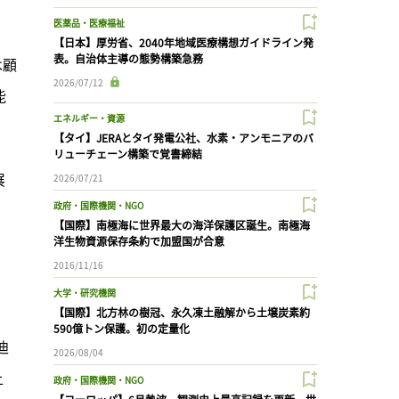
医薬品・医療福祉
【日本】厚労省、2040年地域医療構想ガイドライン発
表。自治体主導の態勢構築急務
は顧
2026/07/12
能
エネルギー・資源
【タイ】JERAとタイ発電公社、水素・アンモニアのバ
リューチェーン構築で覚書締結
展
2026/07/21
政府・国際機関・NGO
【国際】南極海に世界最大の海洋保護区誕生。南極海
洋生物資源保存条約で加盟国が合意
2016/11/16
大学・研究機関
【国際】北方林の樹冠、永久凍土融解から土壌炭素約
590億トン保護。初の定量化
迪
2026/08/04
上
政府・国際機関・NGO