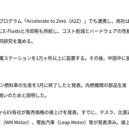
ム「Accelerate to Zero（A2Z）」でも連携し、両社
E-Fluidsと冷却剤も供給し、コスト削減とハードウェアの性
同研究を進める。
充電ステーションを1万ヶ所以上に設置する。その後、中国中に
ソリン燃料車の生産を3月に終了したと発表。内燃機関の部品生産
戦いのためと説明した。
月からEV各社が販売価格の値上げを発表。すでに、テスラ、比亜
車（WM Motor）、零跑汽車（Leap Motor）等が発表済み。値