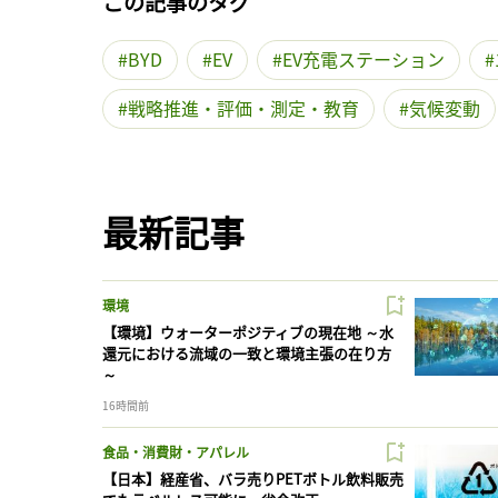
この記事のタグ
BYD
EV
EV充電ステーション
戦略推進・評価・測定・教育
気候変動
最新記事
環境
【環境】ウォーターポジティブの現在地 ～水
還元における流域の一致と環境主張の在り方
～
16時間前
食品・消費財・アパレル
【日本】経産省、バラ売りPETボトル飲料販売