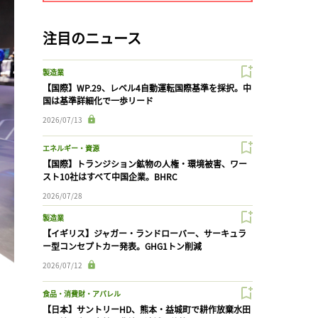
注目のニュース
製造業
【国際】WP.29、レベル4自動運転国際基準を採択。中
国は基準詳細化で一歩リード
2026/07/13
エネルギー・資源
【国際】トランジション鉱物の人権・環境被害、ワー
スト10社はすべて中国企業。BHRC
2026/07/28
製造業
【イギリス】ジャガー・ランドローバー、サーキュラ
ー型コンセプトカー発表。GHG1トン削減
2026/07/12
食品・消費財・アパレル
【日本】サントリーHD、熊本・益城町で耕作放棄水田