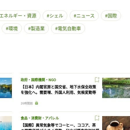
エネルギー・資源
シェル
ニュース
国際
環境
製造業
電気自動車
政府・国際機関・NGO
【日本】内閣官房と国交省、地下水保全政策
を強化へ。需要増、外国人利用、気候変動等
16時間前
食品・消費財・アパレル
【国際】異常気象等でコーヒー、ココア、茶