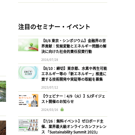
注目のセミナー・イベント
【8/8 東京・シンポジウム】金融界の世
界貢献：気候変動とエネルギー問題の解
決に向けた社会的責任投資行動
2016/07/28
【8/10：締切】東京都、水素や再生可能
エネルギー等の「新エネルギー」推進に
資する技術開発や実証等の取組を募集
2023/07/12
【ウェビナー：4/9（火）】SJダイジェ
スト開催のお知らせ
2024/03/16
【7/26：無料イベント】ゼロボード主
催、業界最大級オンラインカンファレン
ス 「Sustainability Summit 2023」