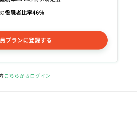
の
役職者比率46%
員プランに登録する
方
こちらからログイン