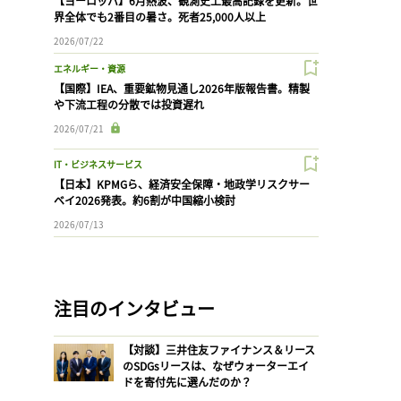
【ヨーロッパ】6月熱波、観測史上最高記録を更新。世
界全体でも2番目の暑さ。死者25,000人以上
2026/07/22
エネルギー・資源
【国際】IEA、重要鉱物見通し2026年版報告書。精製
や下流工程の分散では投資遅れ
2026/07/21
IT・ビジネスサービス
【日本】KPMGら、経済安全保障・地政学リスクサー
ベイ2026発表。約6割が中国縮小検討
2026/07/13
注目のインタビュー
【対談】三井住友ファイナンス＆リース
のSDGsリースは、なぜウォーターエイ
ドを寄付先に選んだのか？