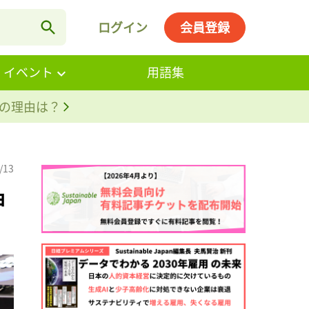
ログイン
会員登録
・イベント
用語集
。その理由は？
/13
ョ