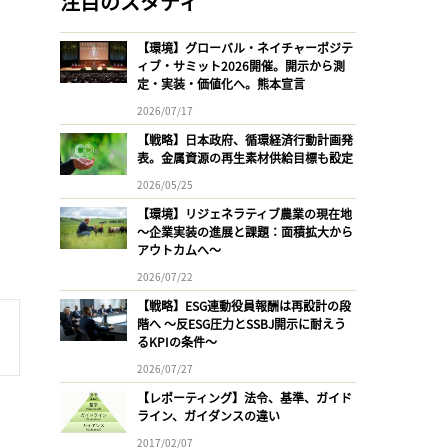
注目のスタディ
【環境】グローバル・ネイチャーポジテ
ィブ・サミット2026開催。開示から測
定・実装・価値化へ。熊本宣言
2026/07/17
【戦略】日本政府、循環経済行動計画発
表。金属資源の再生素材供給目標も設定
2026/05/25
【環境】リジェネラティブ農業の現在地
〜企業実装の進展と課題：面積拡大から
アウトカムへ〜
2026/07/22
【戦略】ESG連動役員報酬は再設計の段
階へ 〜反ESG圧力とSSBJ開示に耐えう
るKPIの条件〜
2026/07/27
【レポーティング】法令、基準、ガイド
ライン、ガイダンスの違い
2017/02/07