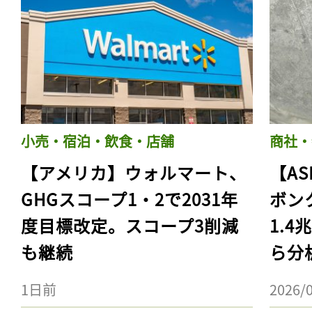
小売・宿泊・飲食・店舗
商社・
【アメリカ】ウォルマート、
【AS
GHGスコープ1・2で2031年
ボン
度目標改定。スコープ3削減
1.
も継続
ら分
1日前
2026/