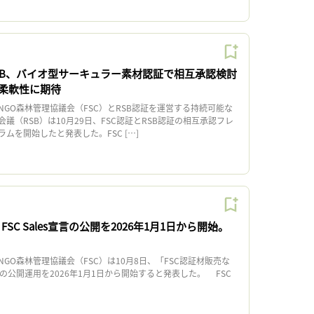
RSB、バイオ型サーキュラー素材認証で相互承認検討
柔軟性に期待
GO森林管理協議会（FSC）とRSB認証を運営する持続可能な
議（RSB）は10月29日、FSC認証とRSB認証の相互承認フレ
ムを開始したと発表した。FSC […]
 FSC Sales宣言の公開を2026年1月1日から開始。
O森林管理協議会（FSC）は10月8日、「FSC認証材販売な
es）」の公開運用を2026年1月1日から開始すると発表した。 FSC