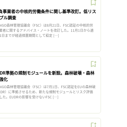
請負事業者の中核的労働条件に関し基準改訂。低リス
プル調査
O森林管理協議会（FSC）は8月21日、FSC認証の中核的労
業者に関するアドバイス・ノートを改訂した。11月1日から適
31日までが経過措置期間として設定 […]
EUDR準拠の規制モジュールを新設。森林破壊・森林
強化
O森林管理協議会（FSC）は7月1日、FSC認証をEUの森林破
UDR）に準拠させるため、新たな規制モジュールとリスク評価
た。EUDRの影響を受けないFSC […]