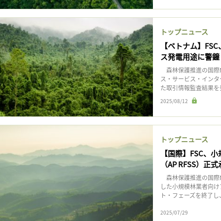
トップニュース
【ベトナム】FS
ス発電用途に警鐘
森林保護推進の国際N
ス・サービス・インタ
た取引情報監査結果を
2025/08/12
トップニュース
【国際】FSC、
（AP RFSS）正
森林保護推進の国際NG
した小規模林業者向けア
ト・フェーズを終了し、
2025/07/29