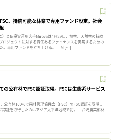
aとFSC、持続可能な林業で専用ファンド設定。社会
視
）と仏投資運用大手Mirovaは4月29日、植林、天然林の持続
プロジェクトに対する責任あるファイナンスを実現するための
た。専用ファンドを立ち上げる。 M […]
ての公有林でFSC認証取得。FSCは生態系サービス
、公有林100%で森林管理協議会（FSC）のFSC認証を取得し
SC認証を取得したのはアジア太平洋地域で初。 台湾農業部林