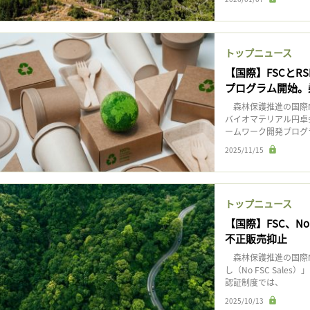
トップニュース
【国際】FSCと
プログラム開始。
森林保護推進の国際N
バイオマテリアル円卓会
ームワーク開発プログラ
2025/11/15
トップニュース
【国際】FSC、No
不正販売抑止
森林保護推進の国際NG
し（No FSC Sal
認証制度では、
2025/10/13