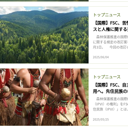
トップニュース
【国際】FSC、
スと人権に関する
森林保護推進の国際N
に関する規定の改訂案
月3日。 今回の改訂
2025/06/04
トップニュース
【国際】FSC、自
用へ。先住民族の
森林保護推進の国際N
（IPVI）の権利」を
住民族（IPVI）」とは
2025/05/25