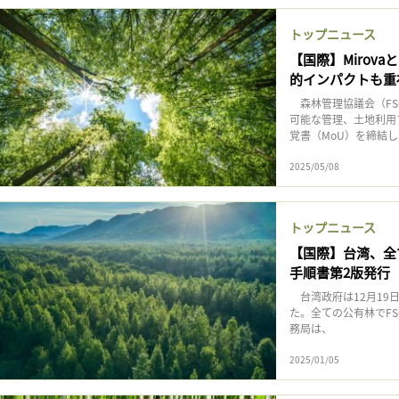
記事をお気に入りに保存するには
トップニュース
ログインが必要です
【国際】Mirov
的インパクトも重
ログイン
会員登録
森林管理協議会（FSC
可能な管理、土地利用
覚書（MoU）を締結し
2025/05/08
トップニュース
【国際】台湾、全
手順書第2版発行
台湾政府は12月19日
た。全ての公有林でF
務局は、
2025/01/05