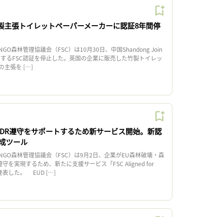
竹製主張トイレットペーパーメーカーに認証8年間停
森林管理協議会（FSC）は10月30日、中国Shandong Join
suesに対するFSC認証を停止した。英国の企業に販売した竹製トイレッ
主張を […]
EUDR遵守をサポートするため新サービス開始。新認
成ツール
GO森林管理協議会（FSC）は9月2日、企業がEU森林破壊・森
守を実現するため、新たに支援サービス「FSC Aligned for
表した。 EUD […]