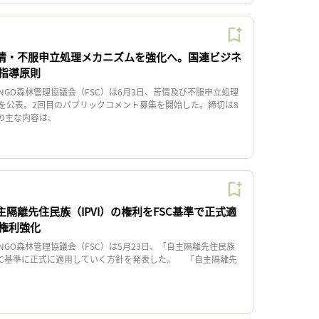
苦情・不服申立処理メカニズムを強化へ。国連ビジネ
指導原則
GO森林管理協議会（FSC）は6月3日、苦情及び不服申立処理
を公表。2回目のパブリックコメント募集を開始した。締切は8
の主な内容は、
主隔離先住民族（IPVI）の権利をFSC基準で正式適
権利強化
GO森林管理協議会（FSC）は5月23日、「自主隔離先住民族
FSC基準に正式に適用していく方針を発表した。 「自主隔離先
、