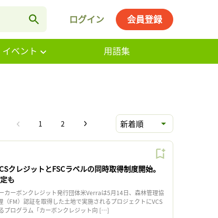
ログイン
会員登録
・イベント
用語集
新着順
1
2
、VCSクレジットとFSCラベルの同時取得制度開始。
認定も
カーボンクレジット発行団体米Verraは5月14日、森林管理協
理（FM）認証を取得した土地で実施されるプロジェクトにVCS
るプログラム「カーボンクレジット向 […]