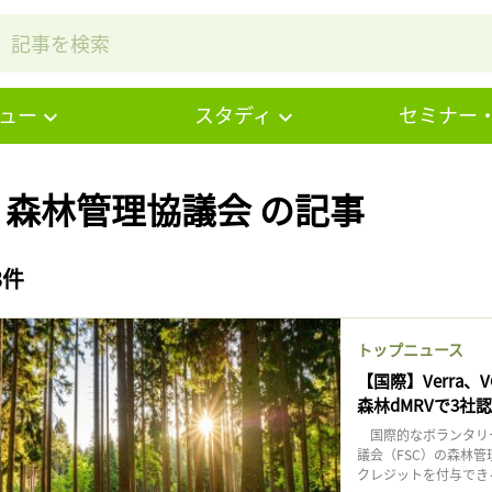
ュー
スタディ
セミナー
# 森林管理協議会 の記事
3件
トップニュース
【国際】Verra
森林dMRVで3社
国際的なボランタリー
議会（FSC）の森林管
クレジットを付与でき