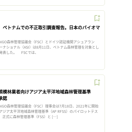
C、ベトナムでの不正取引調査報告。日本のバイオマ
GO森林管理協議会（FSC）とドイツ認証機関アシュアラン
ーナショナル（ASI）は8月11日、ベトナム森林管理を対象とし
発表した。 FSCでは、
小規模林業者向けアジア太平洋地域森林管理基準
式承認
O森林管理協議会（FSC）理事会は7月18日、2021年に開始
ジア太平洋地域森林管理基準（AP RFSS）のパイロットテス
正式に森林管理基準（FSS）と […]