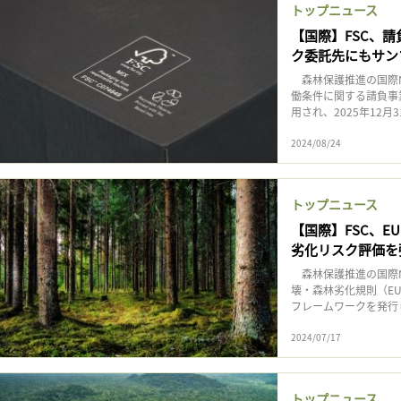
トップニュース
【国際】FSC、
ク委託先にもサン
森林保護推進の国際NG
働条件に関する請負事
用され、2025年12月
2024/08/24
トップニュース
【国際】FSC、
劣化リスク評価を
森林保護推進の国際NG
壊・森林劣化規則（E
フレームワークを発行し
2024/07/17
トップニュース