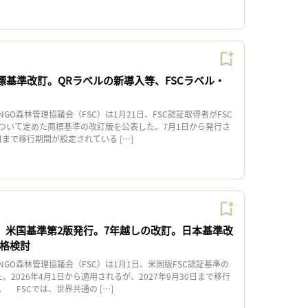
標基準改訂。QRラベルの新導入等、FSCラベル・
O森林管理協議会（FSC）は1月21日、FSC認証取得者がFSC
ついて定めた商標基準の改訂版を公表した。7月1日から発行さ
日まで移行期間が設定されている […]
C、米国基準第2版発行。7年越しの改訂。日本基準改
本格検討
O森林管理協議会（FSC）は1月1日、米国版FSC認証基準の
。2026年4月1日から適用されるが、2027年9月30日まで移行
 FSCでは、世界共通の […]