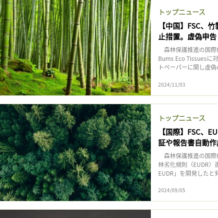
トップニュース
【中国】FSC、
止措置。虚偽申告
森林保護推進の国際NGO
Bums Eco Tis
トペーパーに関し虚偽の
2024/11/03
トップニュース
【国際】FSC、
証や報告書自動作
森林保護推進の国際N
林劣化規則（EUDR）遵
EUDR」を開発したと発
2024/09/05