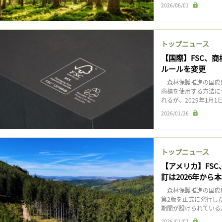
2026/06/01
トップニュース
【国際】FSC、商
ルールを変更
森林保護推進の国際NG
商標を使用する方法に
れるが、2029年1月1
2026/01/26
トップニュース
【アメリカ】FS
訂は2026年から
森林保護推進の国際NG
第2版を正式に発行した
期間が設けられている。
2026/01/07