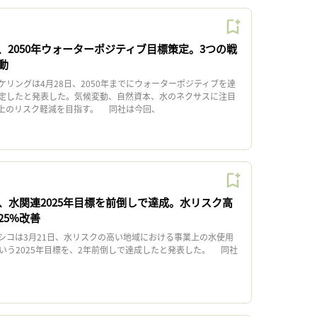
、2050年ウォーターポジティブ目標策定。3つの戦
動
リングは4月28日、2050年までにウォーターポジティブを達
定したと発表した。気候変動、自然資本、水のネクサスに注目
上のリスク軽減を目指す。 同社は今回、
、水関連2025年目標を前倒しで達成。水リスク高
25%改善
コは3月21日、水リスクの高い地域における事業上の水使用
という2025年目標を、2年前倒しで達成したと発表した。 同社