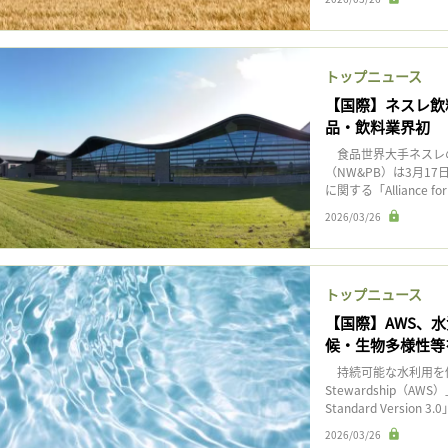
トップニュース
【国際】ネスレ飲
品・飲料業界初
食品世界大手ネスレの
（NW&PB）は3月1
に関する「Alliance for
2026/03/26
トップニュース
【国際】AWS、
候・生物多様性等
持続可能な水利用を促進する
Stewardship（
Standard Version 
2026/03/26