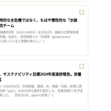
時的な水危機ではなく、もはや慢性的な「水破
究チーム
研究所（UNU-INWEH）は1月20日、最新の主要報告書
」を超え、地球規模での「水破産（global water
状態に陥っていると警鐘を鳴らし […]
、サステナビリティ目標2024年度進捗報告。栄養
成
コは8月28日、気候変動、農業、水、容器・包装、栄養に関
標「pep+」の2024年の進捗を開示した。栄養目標2つを予定
した。 同社は5月、pep+の目標 […]