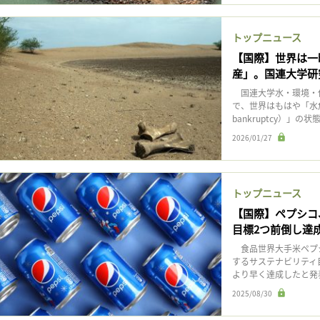
トップニュース
【国際】世界は一
産」。国連大学研
国連大学水・環境・保健
で、世界はもはや「水危機
bankruptcy）」の
2026/01/27
トップニュース
【国際】ペプシコ
目標2つ前倒し達
食品世界大手米ペプシ
するサステナビリティ目
より早く達成したと発表
2025/08/30