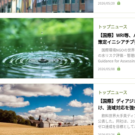
2026/05/20
トップニュース
【国際】WRI等
策定イニシアチブ
国際環境NGOの世界
の水リスク評価・管理に
Guidance for Assessi
2026/05/08
トップニュース
【国際】ディアジ
け、流域対応を強
飲料世界大手英ディア
公表した。同社は、2
ゼロ達成を目標としてお
2026/03/26