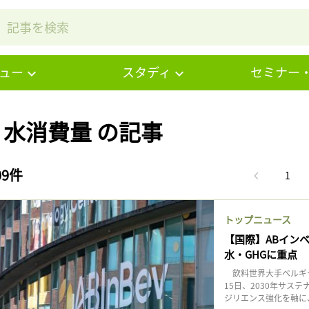
ュー
スタディ
セミナー
# 水消費量 の記事
09件
1
トップニュース
【国際】ABイン
水・GHGに重点
飲料世界大手ベルギー
15日、2030年サ
ジリエンス強化を軸に、