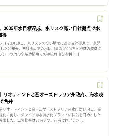
、2025年水目標達成。水リスク高い自社拠点で水
取得
コは3月19日、水リスクの高い地域にある自社拠点で、水関
成したと発表。自社拠点での水使用量の100%を同地域の流域に
プシコ保有の全製造拠点での持続可能な水利 […]
】リオティントと西オーストラリア州政府、海水淡
で合弁
リオ・ティントと豪・西オーストラリア州政府は3月4日、豪
強化に向け、ダンピア海水淡水化プラントの拡張を目的とした
表した。出資比率は50%ずつ。両者は同プラン [...