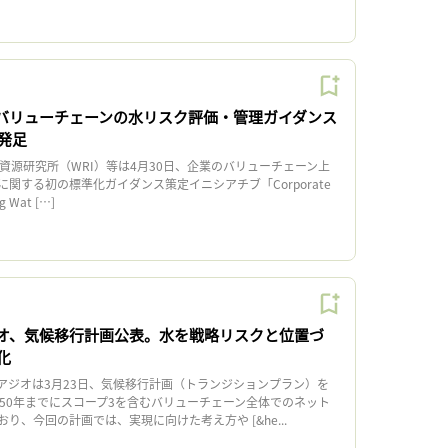
、バリューチェーンの水リスク評価・管理ガイダンス
発足
資源研究所（WRI）等は4月30日、企業のバリューチェーン上
関する初の標準化ガイダンス策定イニシアチブ「Corporate
ng Wat […]
オ、気候移行計画公表。水を戦略リスクと位置づ
化
ジオは3月23日、気候移行計画（トランジションプラン）を
050年までにスコープ3を含むバリューチェーン全体でのネット
り、今回の計画では、実現に向けた考え方や [&he...