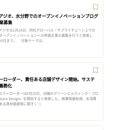
アジオ、水分野でのオープンイノベーションプログ
業募集
ジオは1月24日、同社グローバル・サプライチェーン上での
オープンイノベーションへの参画企業の募集を行うと発表し
月20日まで。 対象テーマは、
ーローダー、責任ある店舗デザイン開始。サステ
義務化
ティローダーは6月29日、店舗のグリーンビルディング・プロ
le Store Design」を開始すると発表した。廃棄物量削減、水消費
る資材調達等に関す […]