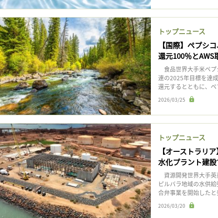
トップニュース
【国際】ペプシコ
還元100％とAWS
食品世界大手米ペプシ
連の2025年目標を達
還元するとともに、ペ
2026/03/25
トップニュース
【オーストラリア
水化プラント建設
資源開発世界大手英豪
ピルバラ地域の水供給
合弁事業を開始したと発
2026/03/20