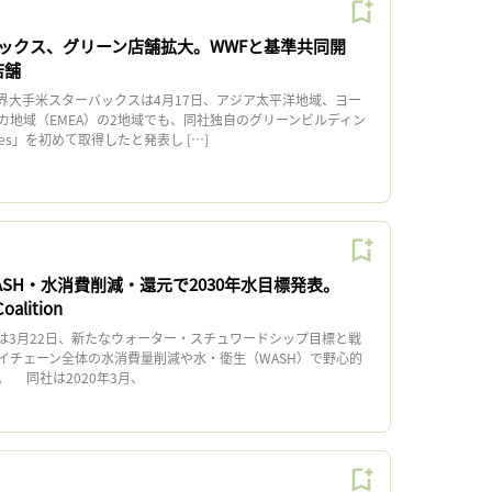
ックス、グリーン店舗拡大。WWFと基準共同開
店舗
大手米スターバックスは4月17日、アジア太平洋地域、ヨー
カ地域（EMEA）の2地域でも、同社独自のグリーンビルディン
tores」を初めて取得したと発表し […]
ASH・水消費削減・還元で2030年水目標発表。
Coalition
は3月22日、新たなウォーター・スチュワードシップ目標と戦
イチェーン全体の水消費量削減や水・衛生（WASH）で野心的
 同社は2020年3月、