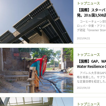
トップニュース
【国際】スターバ
発。20ヵ国3,508
コーヒーチェーン世界
ロッパ・中東・アフリ
グ認証「Greener S
2023/04/21
トップニュース
【国際】GAP、W
Water Resilience 
アパレル大手米GAP
略を発表した。サプラ
な定量目標を設定した。
2023/04/10
トップニュース