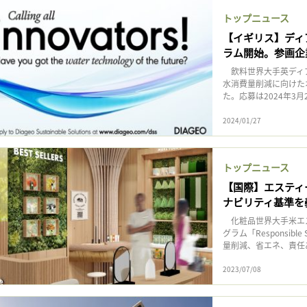
トップニュース
【イギリス】ディ
ラム開始。参画企
飲料世界大手英ディア
水消費量削減に向けた
た。応募は2024年3
2024/01/27
トップニュース
【国際】エスティ
ナビリティ基準を
化粧品世界大手米エス
グラム「Responsib
量削減、省エネ、責任あ
2023/07/08