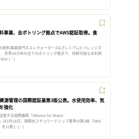
料事業、全ボトリング拠点でAWS認証取得。食
飲料事業部門ネスレウォーターズ&プレミアムビバレッジズ
7日、世界39カ所の全てのボトリング拠点で、持続可能な水利用
 Wat […]
水資源管理の国際認証基第3版公表。水使用効率、気
を強化
国際機関「Alliance for Water
AWS）」は3月18日、国際水スチュワードシップ基準の第3版「AWS
3.0」を公表し […]