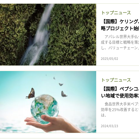
記事をお気に入りに保存するには
ログインが必要です
トップニュース
【国際】ケリング
略プロジェクト始
ログイン
会員登録
アパレル世界大手仏ケ
成する目標と戦略を策
し、バリューチェーン
2025/05/02
トップニュース
【国際】ペプシコ
い地域で使用効率
食品世界大手米ペプシ
効率を25%改善する
は、
2024/03/23