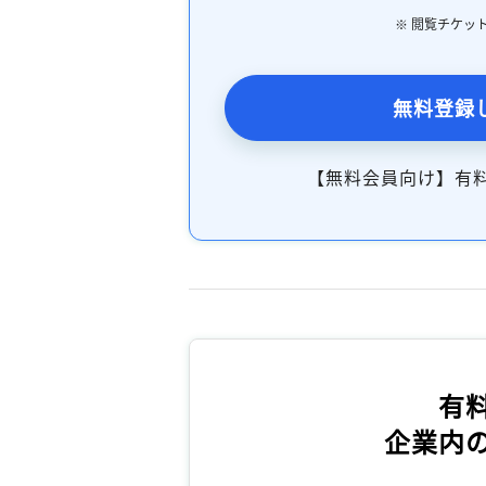
※ 閲覧チケッ
無料登録
【無料会員向け】有
有
企業内