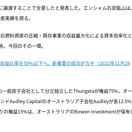
laに譲渡することで合意したと発表した。エンシャム石炭鉱山は
生産実績を誇る。
、化石燃料資産の圧縮・既存事業の収益最大化による資本効率化
言。今回のその一環。
収益比率を50%以下へ。新事業の成功がカギ（2022年11月28
カ一般炭子会社として分立独立したThungelaが権益75%、オ
udley Capitalのオーストラリア子会社Audleyが各12.5
益15%は、オーストラリアのBowen Investmentが保有