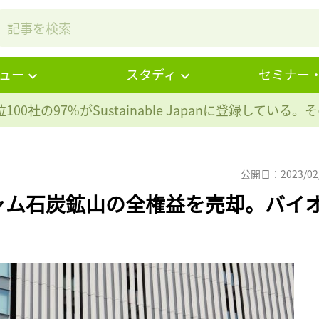
ュー
スタディ
セミナー
100社の97%が
Sustainable Japanに登録している
公開日：2023/02
ャム石炭鉱山の全権益を売却。バイ