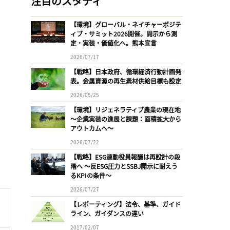
注目のスタディ
【環境】グローバル・ネイチャーポジテ
ィブ・サミット2026開催。開示から測
定・実装・価値化へ。熊本宣言
2026/07/17
【戦略】日本政府、循環経済行動計画発
表。金属資源の再生素材供給目標も設定
2026/05/25
【環境】リジェネラティブ農業の現在地
〜企業実装の進展と課題：面積拡大から
アウトカムへ〜
2026/07/22
【戦略】ESG連動役員報酬は再設計の段
階へ 〜反ESG圧力とSSBJ開示に耐えう
るKPIの条件〜
2026/07/27
【レポーティング】法令、基準、ガイド
ライン、ガイダンスの違い
2017/02/07