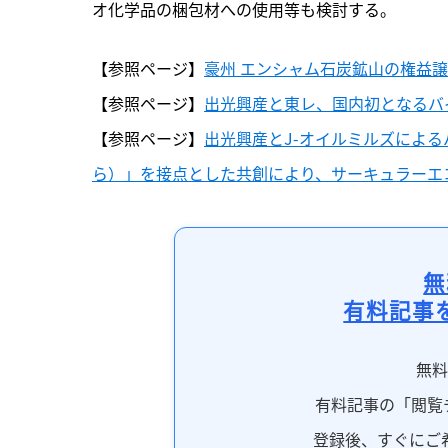
オ化学品の梱包材への使用等も検討する。
【参照ページ】
豪州 エンシャム石炭鉱山の権益
【参照ページ】
出光興産と東レ、国内初となるバ
【参照ページ】
出光興産とJ-オイルミルズによ
ら）」を接点とした共創により、サーキュラーエ
無
有料記事
無
有料記事の「閲覧
登録後、すぐにご