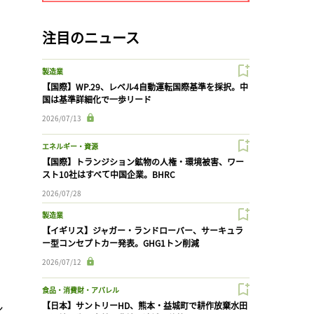
注目のニュース
製造業
【国際】WP.29、レベル4自動運転国際基準を採択。中
国は基準詳細化で一歩リード
2026/07/13
エネルギー・資源
【国際】トランジション鉱物の人権・環境被害、ワー
スト10社はすべて中国企業。BHRC
2026/07/28
製造業
【イギリス】ジャガー・ランドローバー、サーキュラ
ー型コンセプトカー発表。GHG1トン削減
2026/07/12
食品・消費財・アパレル
シ
【日本】サントリーHD、熊本・益城町で耕作放棄水田