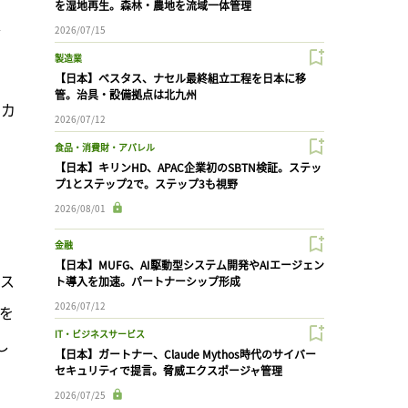
を湿地再生。森林・農地を流域一体管理
、
2026/07/15
製造業
【日本】ベスタス、ナセル最終組立工程を日本に移
管。治具・設備拠点は北九州
とカ
2026/07/12
食品・消費財・アパレル
【日本】キリンHD、APAC企業初のSBTN検証。ステッ
プ1とステップ2で。ステップ3も視野
2026/08/01
金融
【日本】MUFG、AI駆動型システム開発やAIエージェン
ース
ト導入を加速。パートナーシップ形成
2026/07/12
%を
IT・ビジネスサービス
し
【日本】ガートナー、Claude Mythos時代のサイバー
セキュリティで提言。脅威エクスポージャ管理
2026/07/25