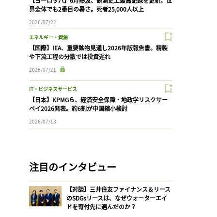
【ヨーロッパ】6月熱波、観測史上最高記録を更新。世
界全体でも2番目の暑さ。死者25,000人以上
2026/07/22
エネルギー・資源
【国際】IEA、重要鉱物見通し2026年版報告書。精製
や下流工程の分散では投資遅れ
2026/07/21
IT・ビジネスサービス
【日本】KPMGら、経済安全保障・地政学リスクサー
ベイ2026発表。約6割が中国縮小検討
2026/07/13
注目のインタビュー
【対談】三井住友ファイナンス＆リース
のSDGsリースは、なぜウォーターエイ
ドを寄付先に選んだのか？