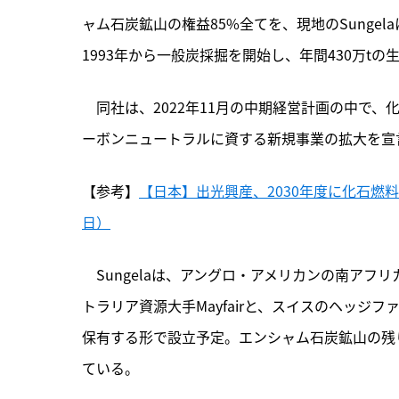
ャム石炭鉱山の権益85%全てを、現地のSunge
1993年から一般炭採掘を開始し、年間430万tの
　同社は、
2022年11月の中期経営計画の中で
ーボンニュートラルに資する新規事業の拡大を宣
【参考】
【日本】出光興産、2030年度に化石燃料
日）
　Sungelaは、アングロ・アメリカンの南アフリ
トラリア資源大手Mayfairと、スイスのヘッジファンドA
保有する形で設立予定。エンシャム石炭鉱山の残りの権
ている。