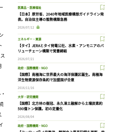
ー
医薬品・医療福祉
【日本】厚労省、2040年地域医療構想ガイドライン発
表。自治体主導の態勢構築急務
2026/07/12
ン
エネルギー・資源
ト
【タイ】JERAとタイ発電公社、水素・アンモニアのバ
リューチェーン構築で覚書締結
マス
2026/07/21
月
政府・国際機関・NGO
【国際】南極海に世界最大の海洋保護区誕生。南極海
洋生物資源保存条約で加盟国が合意
2016/11/16
ル・
大学・研究機関
続
【国際】北方林の樹冠、永久凍土融解から土壌炭素約
590億トン保護。初の定量化
え
2026/08/04
イ
政府・国際機関・NGO