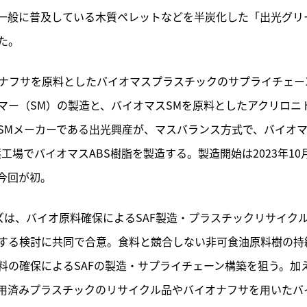
一般に普及している木質ペレットなどを半炭化した「出光グリ
た。
スナフサを原料としたバイオマスプラスチックのサプライチェー
マー（SM）の製造と、バイオマスSMを原料としたアクリロニ
SMメーカーである出光興産が、マスバランス方式で、バイオ
場でバイオマスABS樹脂を製造する。製造開始は2023年10
今回が初。
ルズは、バイオ原料確保によるSAF製造・プラスチックリサイク
する検討に共同で合意。食料と競合しない非可食油原料樹の持
料の確保によるSAFの製造・サプライチェーン構築を狙う。加
用済みプラスチックのリサイクル品やバイオナフサを用いたバ