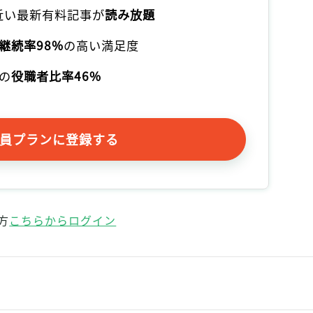
本近い最新有料記事が
読み放題
継続率98%
の高い満足度
の
役職者比率46%
員プランに登録する
方
こちらからログイン