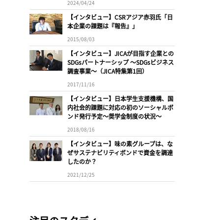
2024/04/24
【インタビュー】CSRアジア赤羽氏「日
本企業の課題は『報告』」
2015/08/03
【インタビュー】JICAが目指す企業との
SDGsパートナーシップ 〜SDGsビジネス
調査事業〜（JICA特集第1回）
2017/11/16
【インタビュー】日本学生支援機構、国
内社会的課題に対応の初のソーシャルボ
ンド発行予定〜奨学金制度の状況〜
2018/08/16
【インタビュー】味の素グループは、な
ぜサステナビリティボンドで資金を調達
したのか？
2021/12/25