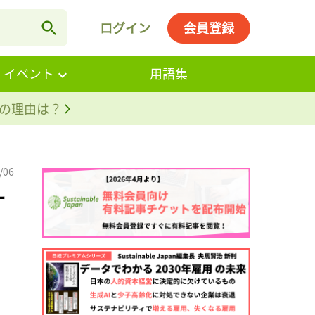
ログイン
会員登録
・イベント
用語集
。その理由は？
/06
オ