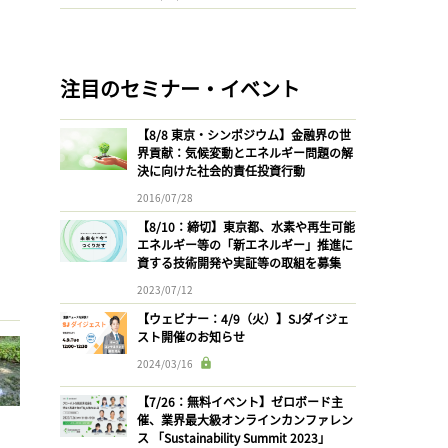
注目のセミナー・イベント
【8/8 東京・シンポジウム】金融界の世
界貢献：気候変動とエネルギー問題の解
決に向けた社会的責任投資行動
2016/07/28
【8/10：締切】東京都、水素や再生可能
エネルギー等の「新エネルギー」推進に
資する技術開発や実証等の取組を募集
2023/07/12
【ウェビナー：4/9（火）】SJダイジェ
スト開催のお知らせ
2024/03/16
【7/26：無料イベント】ゼロボード主
催、業界最大級オンラインカンファレン
ス 「Sustainability Summit 2023」