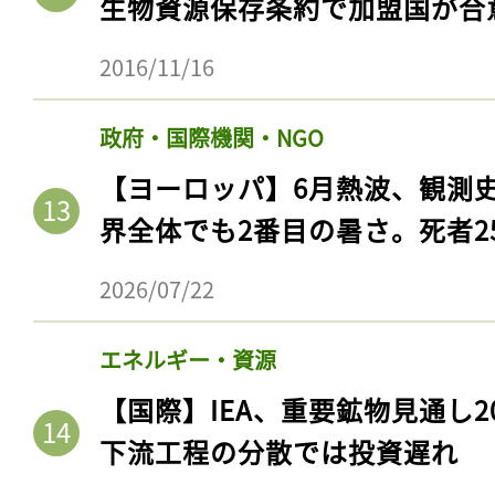
生物資源保存条約で加盟国が合
2016/11/16
政府・国際機関・NGO
【ヨーロッパ】6月熱波、観測
界全体でも2番目の暑さ。死者25
2026/07/22
記事をお気に入りに
エネルギー・資源
ログインが必
【国際】IEA、重要鉱物見通し2
下流工程の分散では投資遅れ