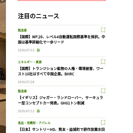
注目のニュース
製造業
【国際】WP.29、レベル4自動運転国際基準を採択。中
国は基準詳細化で一歩リード
2026/07/13
エネルギー・資源
【国際】トランジション鉱物の人権・環境被害、ワー
スト10社はすべて中国企業。BHRC
2026/07/28
製造業
【イギリス】ジャガー・ランドローバー、サーキュラ
ー型コンセプトカー発表。GHG1トン削減
2026/07/12
食品・消費財・アパレル
【日本】サントリーHD、熊本・益城町で耕作放棄水田