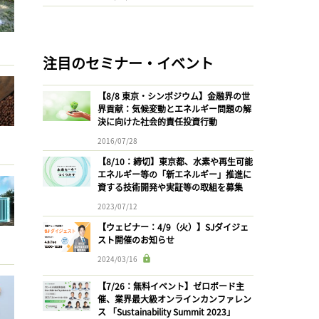
注目のセミナー・イベント
【8/8 東京・シンポジウム】金融界の世
界貢献：気候変動とエネルギー問題の解
決に向けた社会的責任投資行動
2016/07/28
【8/10：締切】東京都、水素や再生可能
エネルギー等の「新エネルギー」推進に
資する技術開発や実証等の取組を募集
2023/07/12
【ウェビナー：4/9（火）】SJダイジェ
スト開催のお知らせ
2024/03/16
【7/26：無料イベント】ゼロボード主
催、業界最大級オンラインカンファレン
ス 「Sustainability Summit 2023」