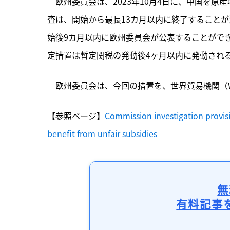
　欧州委員会は、2023年10月4日に、中国を
査は、開始から最長13カ月以内に終了すること
始後9カ月以内に欧州委員会が公表することがで
定措置は暫定関税の発動後4ヶ月以内に発動され
　欧州委員会は、今回の措置を、世界貿易機関（
【参照ページ】
Commission investigation provisio
benefit from unfair subsidies
無
有料記事