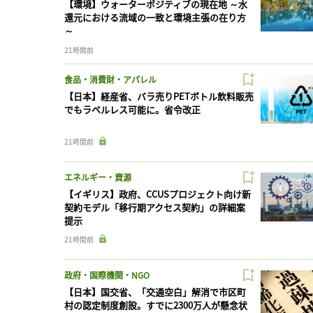
【環境】ウォーターポジティブの現在地 ～水
還元における流域の一致と環境主張の在り方
～
21時間前
食品・消費財・アパレル
【日本】経産省、バラ売りPETボトル飲料販売
でもラベルレス可能に。省令改正
21時間前
エネルギー・資源
【イギリス】政府、CCUSプロジェクト向け新
契約モデル「移行期アクセス契約」の詳細案
提示
21時間前
政府・国際機関・NGO
【日本】国交省、「交通空白」解消で市区町
村の認定制度創設。すでに2300万人が懸念状