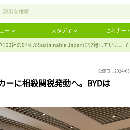
ュー
スタディ
セミナー
100社の97%が
Sustainable Japanに登録している
公開日：2024/06
カーに相殺関税発動へ。BYDは