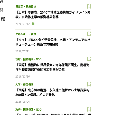
調
医薬品・医療福祉
開
【日本】厚労省、2040年地域医療構想ガイドライン発
表。自治体主導の態勢構築急務
。確
2026/07/12
エネルギー・資源
【タイ】JERAとタイ発電公社、水素・アンモニアのバ
リューチェーン構築で覚書締結
2026/07/21
政府・国際機関・NGO
【国際】南極海に世界最大の海洋保護区誕生。南極海
洋生物資源保存条約で加盟国が合意
2016/11/16
大学・研究機関
【国際】北方林の樹冠、永久凍土融解から土壌炭素約
590億トン保護。初の定量化
2026/08/04
政府・国際機関・NGO