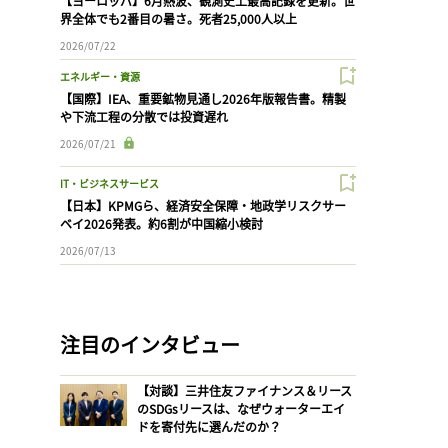
【ヨーロッパ】6月熱波、観測史上最高記録を更新。世
界全体でも2番目の暑さ。死者25,000人以上
2026/07/22
エネルギー・資源
【国際】IEA、重要鉱物見通し2026年版報告書。精製
や下流工程の分散では投資遅れ
2026/07/21
IT・ビジネスサービス
【日本】KPMGら、経済安全保障・地政学リスクサー
ベイ2026発表。約6割が中国縮小検討
2026/07/13
注目のインタビュー
【対談】三井住友ファイナンス＆リース
のSDGsリースは、なぜウォーターエイ
ドを寄付先に選んだのか？