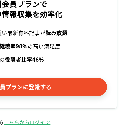
料会員プランで
記事をお気に入りに保存するには
の情報収集を効率化
ログインが必要です
ログイン
会員登録
本近い最新有料記事が
読み放題
継続率98%
の高い満足度
の
役職者比率46%
員プランに登録する
方
こちらからログイン