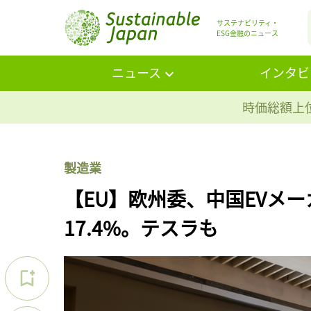
サステナビリティ・
ESG金融のニュース
ニュース
インタビ
時価総額上位
製造業
【EU】欧州委、中国EVメー
17.4%。テスラも