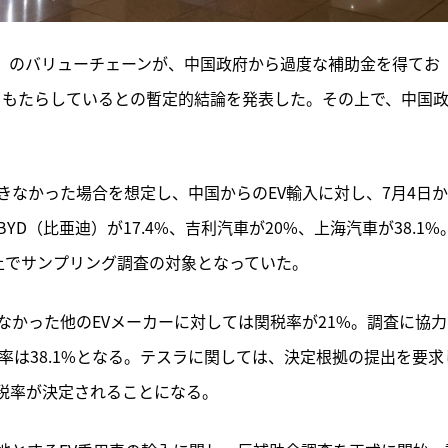
V）のバリューチェーンが、中国政府から過度な補助金を得てお
威をもたらしているとの暫定的結論を発表した。その上で、中国
きなかった場合を想定し、中国からのEV輸入に対し、7月4日
D（比亜迪）が17.4%、吉利汽車が20%、上海汽車が38.1%
上でサンプリング調査の対象となっていた。
かった他のEVメーカーに対しては関税率が21%。調査に協力
率は38.1%となる。テスラに関しては、決定根拠の提出を要求
税率が決定されることになる。