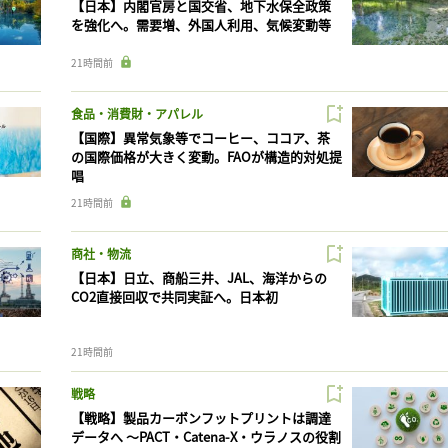
【日本】内閣官房と国交省、地下水保全政策
を強化へ。需要増、外国人利用、気候変動等
21時間前
食品・消費財・アパレル
【国際】異常気象等でコーヒー、ココア、茶
の国際価格が大きく変動。FAOが構造的対処提
唱
21時間前
商社・物流
【日本】日立、商船三井、JAL、海洋からの
CO2直接回収で共同実証へ。日本初
21時間前
戦略
【戦略】製品カーボンフットプリントは調達
データへ 〜PACT・Catena-X・ウラノスの役割