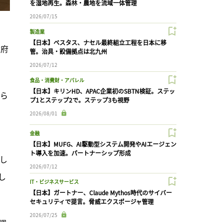
を湿地再生。森林・農地を流域一体管理
2026/07/15
製造業
【日本】ベスタス、ナセル最終組立工程を日本に移
政府
管。治具・設備拠点は北九州
2026/07/12
食品・消費財・アパレル
【日本】キリンHD、APAC企業初のSBTN検証。ステッ
から
プ1とステップ2で。ステップ3も視野
。
2026/08/01
金融
【日本】MUFG、AI駆動型システム開発やAIエージェン
ト導入を加速。パートナーシップ形成
し
2026/07/12
し
IT・ビジネスサービス
【日本】ガートナー、Claude Mythos時代のサイバー
セキュリティで提言。脅威エクスポージャ管理
2026/07/25