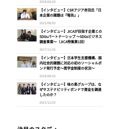
2024/04/24
【インタビュー】CSRアジア赤羽氏「日
本企業の課題は『報告』」
2015/08/03
【インタビュー】JICAが目指す企業との
SDGsパートナーシップ 〜SDGsビジネス
調査事業〜（JICA特集第1回）
2017/11/16
【インタビュー】日本学生支援機構、国
内社会的課題に対応の初のソーシャルボ
ンド発行予定〜奨学金制度の状況〜
2018/08/16
【インタビュー】味の素グループは、な
ぜサステナビリティボンドで資金を調達
したのか？
2021/12/25