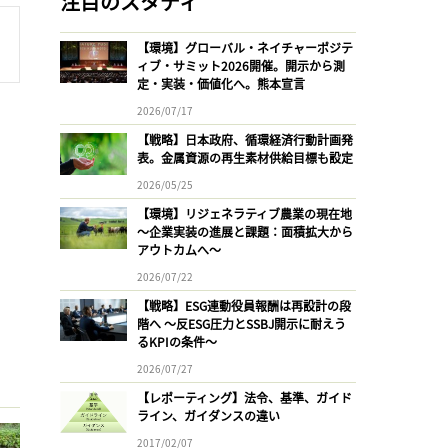
注目のスタディ
【環境】グローバル・ネイチャーポジテ
ィブ・サミット2026開催。開示から測
定・実装・価値化へ。熊本宣言
2026/07/17
【戦略】日本政府、循環経済行動計画発
表。金属資源の再生素材供給目標も設定
2026/05/25
【環境】リジェネラティブ農業の現在地
〜企業実装の進展と課題：面積拡大から
アウトカムへ〜
2026/07/22
【戦略】ESG連動役員報酬は再設計の段
階へ 〜反ESG圧力とSSBJ開示に耐えう
るKPIの条件〜
2026/07/27
【レポーティング】法令、基準、ガイド
ライン、ガイダンスの違い
2017/02/07