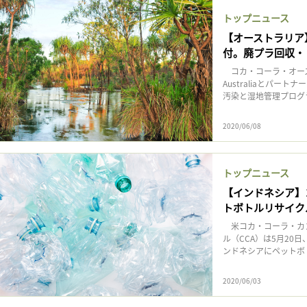
記事をお気に入りに保存するには
トップニュース
ログインが必要です
【オーストラリア
付。廃プラ回収・
ログイン
会員登録
コカ・コーラ・オーストラ
Australiaとパ
汚染と湿地管理プログラ
2020/06/08
トップニュース
【インドネシア】コ
トボトルリサイク
米コカ・コーラ・カ
ル（CCA）は5月20日
ンドネシアにペットボト
2020/06/03