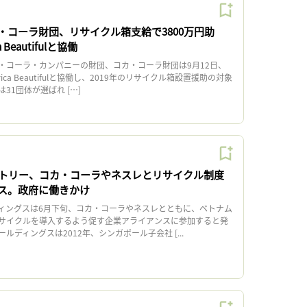
・コーラ財団、リサイクル箱支給で3800万円助
 Beautifulと協働
コーラ・カンパニーの財団、コカ・コーラ財団は9月12日、
erica Beautifulと協働し、2019年のリサイクル箱設置援助の対象
31団体が選ばれ […]
トリー、コカ・コーラやネスレとリサイクル制度
ス。政府に働きかけ
ングスは6月下旬、コカ・コーラやネスレとともに、ベトナム
サイクルを導入するよう促す企業アライアンスに参加すると発
ルディングスは2012年、シンガポール子会社 [...