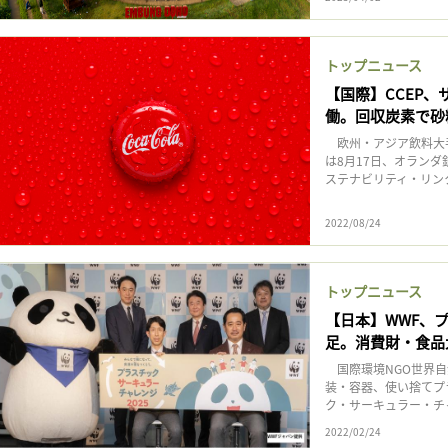
トップニュース
【国際】CCEP
働。回収炭素で砂
欧州・アジア飲料大手
は8月17日、オラン
ステナビリティ・リン
2022/08/24
トップニュース
【日本】WWF、
足。消費財・食品
国際環境NGO世界自然
装・容器、使い捨てプ
ク・サーキュラー・チャ
2022/02/24