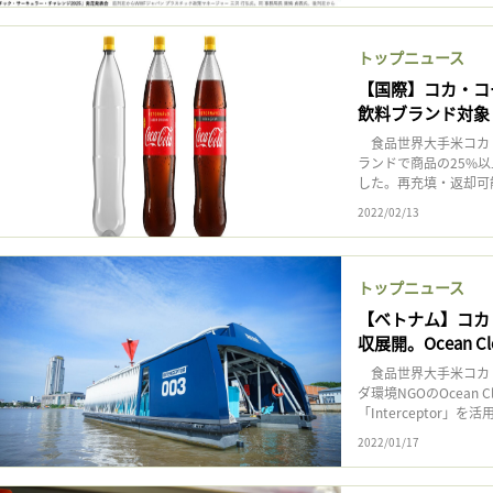
トップニュース
【国際】コカ・コ
飲料ブランド対象
食品世界大手米コカ・
ランドで商品の25%
した。再充填・返却可能な
2022/02/13
トップニュース
【ベトナム】コカ
収展開。Ocean Cl
食品世界大手米コカ
ダ環境NGOのOcean 
「Interceptor」
2022/01/17