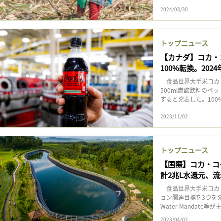
2024/03/30
トップニュース
【カナダ】コカ・
100%転換。202
食品世界大手米コカ・
500ml炭酸飲料のペ
すると発表した。100
2023/11/02
トップニュース
【国際】コカ・コー
計2兆L水還元、流
食品世界大手米コカ・
ョン関連目標を3つを
Water Mandate等
2023/04/02