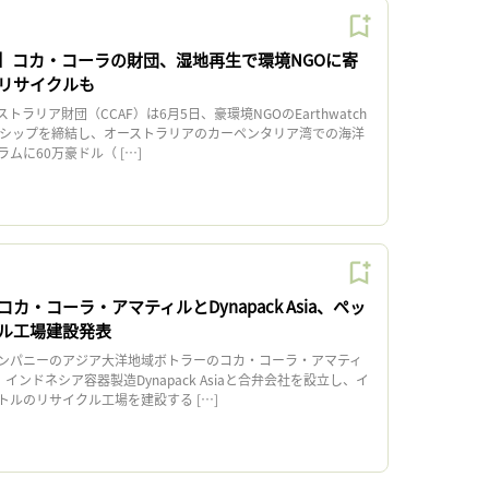
】コカ・コーラの財団、湿地再生で環境NGOに寄
リサイクルも
リア財団（CCAF）は6月5日、豪環境NGOのEarthwatch
ートナーシップを締結し、オーストラリアのカーペンタリア湾での海洋
ムに60万豪ドル（ […]
カ・コーラ・アマティルとDynapack Asia、ペッ
ル工場建設発表
ンパニーのアジア大洋地域ボトラーのコカ・コーラ・アマティ
、インドネシア容器製造Dynapack Asiaと合弁会社を設立し、イ
ルのリサイクル工場を建設する […]