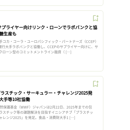
、サプライヤー向けリンク・ローンでラボバンクと協
糖生産も
コカ・コーラ・ユーロパシフィック・パートナーズ（CCEP）
ダ銀行大手ラボバンクと協働し、CCEPのサプライヤー向けに、サ
クローン型のコミットメントライン融資（ […]
プラスチック・サーキュラー・チャレンジ2025発
大手等10社協働
保護基金（WWF）ジャパンは2月22日、2025年までの包
ラスチック等の課題解決を目指すイニシアチブ「プラスチッ
レンジ2025」を発足。食品・消費財大手1 […]