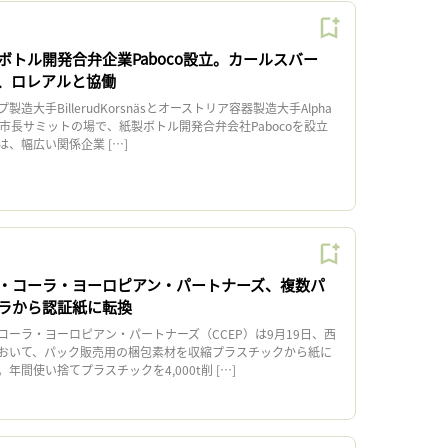
ボトル開発合弁企業Paboco設立。カールスバー
、ロレアルと協働
大手BillerudKorsnäsとオーストリア容器製造大手Alpha
世界市長サミットの場で、紙製ボトル開発合弁会社Pabocoを設立
、幅広い関係企業 […]
・コーラ・ヨーロピアン・パートナーズ、複数パ
ラから認証紙に転換
ーラ・ヨーロピアン・パートナーズ（CCEP）は9月19日、西
おいて、パック販売用の梱包素材を収縮プラスチックから紙に
年間使い捨てプラスチックを4,000t削 […]