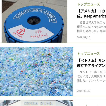
トップニュース
【アメリカ】コカ
成。Keep America
食品世界大手米コカ・
環境NGOのKeep Am
機関を発表した。今年は
2019/09/16
トップニュース
【ベトナム】サン
確立でアライアン
サントリーホールディ
政府に対し大規模なリ
表した。サントリーホー
2019/06/30