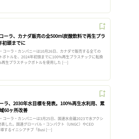
コーラ、カナダ販売の全500ml炭酸飲料で再生プラ
4年初頭までに
コーラ・カンパニーは10月26日、カナダで販売する全ての
ットボトルを、2024年初頭までに100%再生プラスチックに転換
%再生プラスチックボトルを使用した […]
ラ、2030年水目標を発表。100%再生水利用、累
域60ヶ所改善
コーラ・カンパニーは3月25日、国連水会議2023で水アクシ
発表した。国連グローバル・コンパクト（UNGC）やCEO
が主導するイニシアチブ「Busi […]