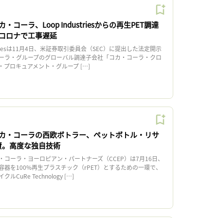
コーラ、Loop Industriesからの再生PET調達
コロナで工事遅延
striesは11月4日、米証券取引委員会（SEC）に提出した法定開示
ーラ・グループのグローバル調達子会社「コカ・コーラ・クロ
プロキュアメント・グループ […]
カ・コーラの西欧ボトラー、ペットボトル・リサ
出資。高度な独自技術
コーラ・ヨーロピアン・パートナーズ（CCEP）は7月16日、
器を100%再生プラスチック（rPET）とするための一環で、
uRe Technology […]