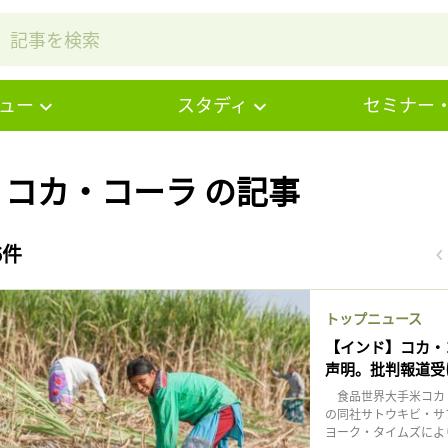
ュー
スタディ
セミナー
# コカ・コーラ の記事
6件
トップニュース
【インド】コカ・
声明。批判報道受
食品世界大手米コカ・
の同社サトウキビ・サ
ヨーク・タイムズによ