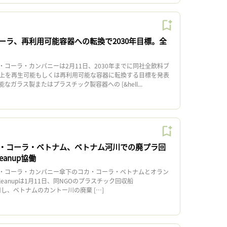
ーラ、再利用可能容器への転換で2030年目標。全
コーラ・カンパニーは2月11日、2030年までに同社全飲料ブ
以上を再生可能もしくは再利用可能な容器に転換する目標を発表
ガラス製またはプラスチック製容器への [&hell...
・コーラ・ベトナム、ベトナム河川での廃プラ回
eanup協働
・コーラ・カンパニー傘下のコカ・コーラ・ベトナムとオラン
Cleanupは1月11日、同NGOのプラスチック回収船
を活用し、ベトナムのカントー川の廃棄 […]