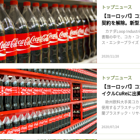
トップニュース
【ヨーロッパ】コカ・
契約を解除。新型
カナダLoop Indu
書類の中で、コカ・コ
ス・エンタープライズ・
2020/11/20
トップニュース
【ヨーロッパ】コ
イクルCuReに
欧州飲料大手英コカ・
使用するプラスチック容
蘭プラスチック・リサイクルC
2020/07/24