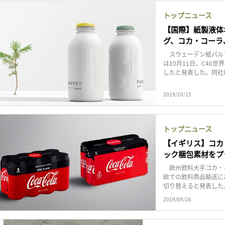
トップニュース
【国際】紙製液体
グ、コカ・コーラ
スウェーデン紙パルプ製造
は10月11日、C40
したと発表した。同社は
2019/10/15
トップニュース
【イギリス】コカ
ック梱包素材をプ
欧州飲料大手コカ・コ
欧での飲料商品輸送に
切り替えると発表した。
2019/09/26