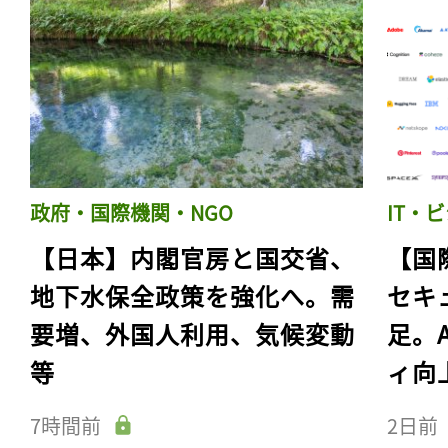
政府・国際機関・NGO
IT・
【日本】内閣官房と国交省、
【国
地下水保全政策を強化へ。需
セキ
要増、外国人利用、気候変動
足。
等
ィ向
7時間前
2日前