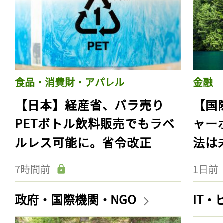
食品・消費財・アパレル
金融
【日本】経産省、バラ売り
【国
PETボトル飲料販売でもラベ
ャー
ルレス可能に。省令改正
法は
7時間前
1日前
政府・国際機関・NGO
IT