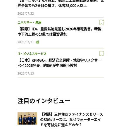
【ヨーロッパ】6月熱波、観測史上最高記録を更新。世
界全体でも2番目の暑さ。死者25,000人以上
2026/07/22
エネルギー・資源
【国際】IEA、重要鉱物見通し2026年版報告書。精製
や下流工程の分散では投資遅れ
2026/07/21
IT・ビジネスサービス
【日本】KPMGら、経済安全保障・地政学リスクサー
ベイ2026発表。約6割が中国縮小検討
2026/07/13
注目のインタビュー
【対談】三井住友ファイナンス＆リース
のSDGsリースは、なぜウォーターエイ
ドを寄付先に選んだのか？