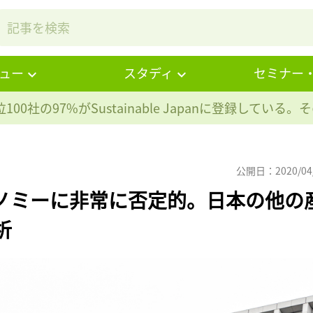
ュー
スタディ
セミナー
100社の97%が
Sustainable Japanに登録している
公開日：2020/04
ノミーに非常に否定的。日本の他の
析