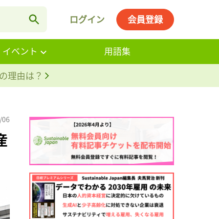
ログイン
会員登録
・イベント
用語集
。その理由は？
/06
産