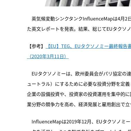
　英気候変動シンクタンクInfluenceMapは
た英文レポートを発表。結果、総じてEUタクソ
【参考】
【EU】TEG、EUタクソノミー最終報
（2020年3月11日）
　EUタクソノミーは、欧州委員会がパリ協定の達
ュートラル）にするために必要な投資分野を定義
企業の設備投資や、投資家の投資運用を集中的に
業分野の競争力を高め、経済発展と雇用創出で立
　InfluenceMapは
2019年12月、EUタクソ