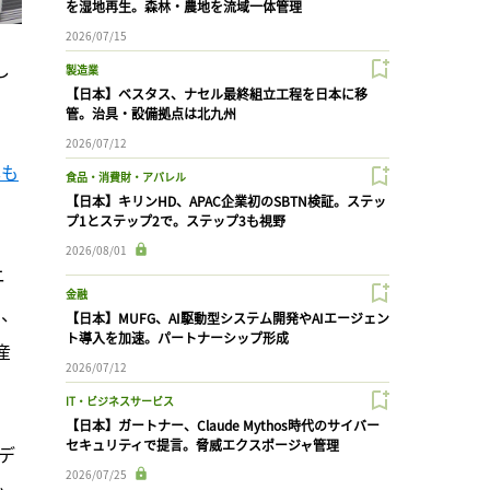
を湿地再生。森林・農地を流域一体管理
2026/07/15
し
製造業
【日本】ベスタス、ナセル最終組立工程を日本に移
管。治具・設備拠点は北九州
2026/07/12
準も
食品・消費財・アパレル
【日本】キリンHD、APAC企業初のSBTN検証。ステッ
プ1とステップ2で。ステップ3も視野
2026/08/01
ニ
金融
に、
【日本】MUFG、AI駆動型システム開発やAIエージェン
ト導入を加速。パートナーシップ形成
産
2026/07/12
IT・ビジネスサービス
【日本】ガートナー、Claude Mythos時代のサイバー
セキュリティで提言。脅威エクスポージャ管理
デ
2026/07/25