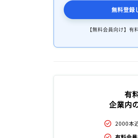
無料登録
【無料会員向け】有
有
企業内
2000
有料会員