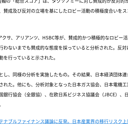
縦軸の「総合スコア」は、タクソノミーに対し賛成的か反対的
、賛成及び反対の立場を基にしたロビー活動の積極度合いをス
、アクサ、アリアンツ、HSBC等が、賛成的かつ積極的なロビー
行わないまでも賛成的な態度を採っていると分析された。反対
動を行っていると示された。
とし、同様の分析を実施したもの。その結果、日本経済団体連
された。他にも、分析対象となった日本ガス協会、日本電機工
国銀行協会（全銀協）、在欧日系ビジネス協議会（JBCE）、
。
テナブルファイナンス議論に反発。日本産業界の移行リスク上