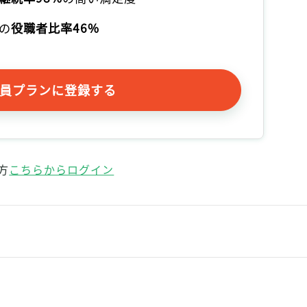
の
役職者比率46%
員プランに登録する
方
こちらからログイン