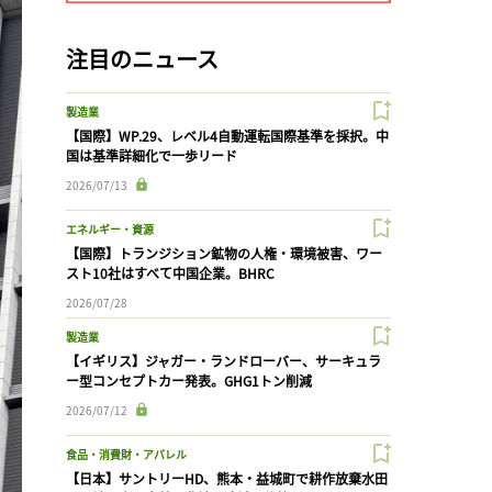
注目のニュース
製造業
【国際】WP.29、レベル4自動運転国際基準を採択。中
国は基準詳細化で一歩リード
2026/07/13
エネルギー・資源
【国際】トランジション鉱物の人権・環境被害、ワー
スト10社はすべて中国企業。BHRC
2026/07/28
製造業
【イギリス】ジャガー・ランドローバー、サーキュラ
ー型コンセプトカー発表。GHG1トン削減
2026/07/12
食品・消費財・アパレル
【日本】サントリーHD、熊本・益城町で耕作放棄水田