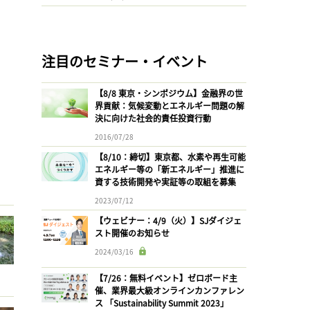
注目のセミナー・イベント
【8/8 東京・シンポジウム】金融界の世
界貢献：気候変動とエネルギー問題の解
決に向けた社会的責任投資行動
2016/07/28
【8/10：締切】東京都、水素や再生可能
エネルギー等の「新エネルギー」推進に
資する技術開発や実証等の取組を募集
2023/07/12
【ウェビナー：4/9（火）】SJダイジェ
スト開催のお知らせ
2024/03/16
【7/26：無料イベント】ゼロボード主
催、業界最大級オンラインカンファレン
ス 「Sustainability Summit 2023」