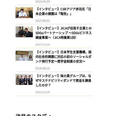
2024/04/24
【インタビュー】CSRアジア赤羽氏「日
本企業の課題は『報告』」
2015/08/03
【インタビュー】JICAが目指す企業との
SDGsパートナーシップ 〜SDGsビジネス
調査事業〜（JICA特集第1回）
2017/11/16
【インタビュー】日本学生支援機構、国
内社会的課題に対応の初のソーシャルボ
ンド発行予定〜奨学金制度の状況〜
2018/08/16
【インタビュー】味の素グループは、な
ぜサステナビリティボンドで資金を調達
したのか？
2021/12/25