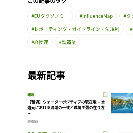
この記事のタグ
EUタクソノミー
InfluenceMap
タ
レポーティング・ガイドライン・法規制
経団連
製造業
最新記事
環境
【環境】ウォーターポジティブの現在地 ～水
還元における流域の一致と環境主張の在り方
～
8時間前