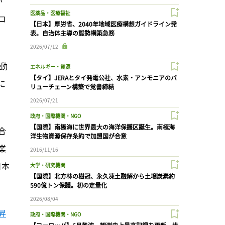
か
医薬品・医療福祉
コ
【日本】厚労省、2040年地域医療構想ガイドライン発
表。自治体主導の態勢構築急務
2026/07/12
活動
エネルギー・資源
【タイ】JERAとタイ発電公社、水素・アンモニアのバ
に
リューチェーン構築で覚書締結
2026/07/21
政府・国際機関・NGO
【国際】南極海に世界最大の海洋保護区誕生。南極海
合
洋生物資源保存条約で加盟国が合意
業
2016/11/16
日本
大学・研究機関
【国際】北方林の樹冠、永久凍土融解から土壌炭素約
590億トン保護。初の定量化
2026/08/04
昇
政府・国際機関・NGO