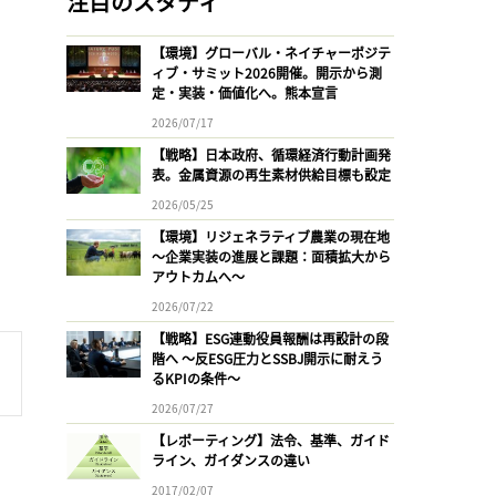
注目のスタディ
【環境】グローバル・ネイチャーポジテ
ィブ・サミット2026開催。開示から測
定・実装・価値化へ。熊本宣言
2026/07/17
【戦略】日本政府、循環経済行動計画発
表。金属資源の再生素材供給目標も設定
2026/05/25
【環境】リジェネラティブ農業の現在地
〜企業実装の進展と課題：面積拡大から
アウトカムへ〜
2026/07/22
【戦略】ESG連動役員報酬は再設計の段
階へ 〜反ESG圧力とSSBJ開示に耐えう
るKPIの条件〜
2026/07/27
【レポーティング】法令、基準、ガイド
ライン、ガイダンスの違い
2017/02/07