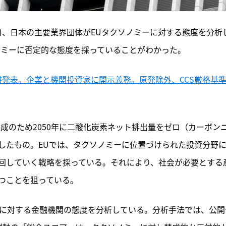
4月2日、日本の主要業界団体がEUタクソノミーに対する態度を分析
ノミーに否定的な態度を採っていることがわかった。
告書発表。企業と機関投資家に開示義務。原発除外、CCS厳格基
成のため2050年に二酸化炭素ネット排出量をゼロ（カーボン
したもの。EUでは、タクソノミーに位置づけられた投資分野
回していく戦略を採っている。それにより、社会が必要とする
つことを狙っている。
ノミーに対する金融機関の態度を分析している。分析手法では、公開